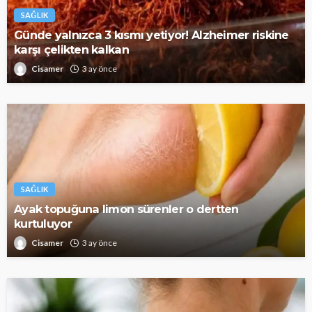
SAĞLIK
Günde yalnızca 3 kısmı yetiyor! Alzheimer riskine
karşı çelikten kalkan
Cisamer
3 ay önce
SAĞLIK
Ayak topuğuna limon sürenler o dertten
kurtuluyor
Cisamer
3 ay önce