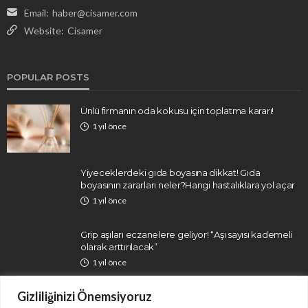
Email:
haber@cisamer.com
Website:
Cisamer
POPULAR POSTS
Ünlü firmanın oda kokusu için toplatma kararı!
1 yıl önce
Yiyeceklerdeki gıda boyasına dikkat! Gıda
boyasının zararları neler?Hangi hastalıklara yol açar
1 yıl önce
Grip aşıları eczanelere geliyor! “Aşı sayısı kademeli
olarak arttırılacak”
1 yıl önce
Gizliliğinizi Önemsiyoruz