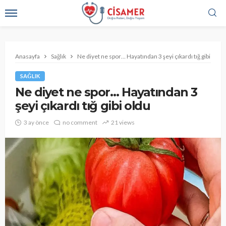
Anasayfa
Sağlık
Ne diyet ne spor… Hayatından 3 şeyi çıkardı tığ gibi oldu
SAĞLIK
Ne diyet ne spor… Hayatından 3
şeyi çıkardı tığ gibi oldu
3 ay önce
no comment
21 views