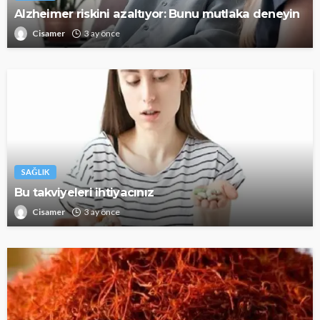
Alzheimer riskini azaltıyor: Bunu mutlaka deneyin
Cisamer
3 ay önce
SAĞLIK
Bu takviyeleri ihtiyacınız
Cisamer
3 ay önce