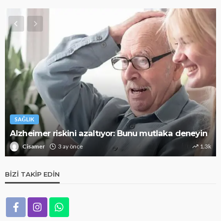
SAĞLIK
Alzheimer riskini azaltıyor: Bunu mutlaka deneyin
Cisamer
3 ay önce
1.3k
BIZI TAKIP EDIN