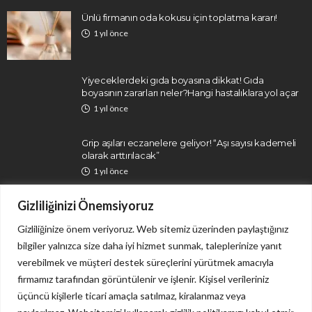
Ünlü firmanın oda kokusu için toplatma kararı!
1 yıl önce
Yiyeceklerdeki gıda boyasına dikkat! Gıda
boyasının zararları neler?Hangi hastalıklara yol açar
1 yıl önce
Grip aşıları eczanelere geliyor! “Aşı sayısı kademeli
olarak arttırılacak”
1 yıl önce
Gizliliğinizi Önemsiyoruz
Gizliliğinize önem veriyoruz. Web sitemiz üzerinden paylaştığınız
bilgiler yalnızca size daha iyi hizmet sunmak, taleplerinize yanıt
verebilmek ve müşteri destek süreçlerini yürütmek amacıyla
firmamız tarafından görüntülenir ve işlenir. Kişisel verileriniz
İletişim
Gizlilik Politikası
üçüncü kişilerle ticari amaçla satılmaz, kiralanmaz veya