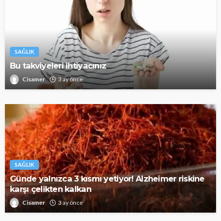
SAĞLIK
Bu takviyeleri ihtiyacınız
Cisamer
3 ay önce
SAĞLIK
Günde yalnızca 3 kısmı yetiyor! Alzheimer riskine
karşı çelikten kalkan
Cisamer
3 ay önce