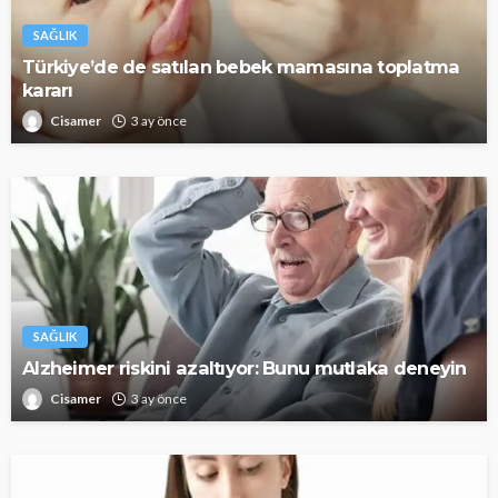
SAĞLIK
Türkiye’de de satılan bebek mamasına toplatma
kararı
Cisamer
3 ay önce
SAĞLIK
Alzheimer riskini azaltıyor: Bunu mutlaka deneyin
Cisamer
3 ay önce