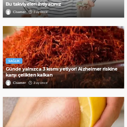
Bu takviyeleri ihtiyacınız
Cisamer
3 ay önce
SAĞLIK
Günde yalnızca 3 kısmı yetiyor! Alzheimer riskine
karşı çelikten kalkan
Cisamer
3 ay önce