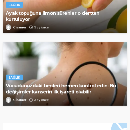
SAĞLIK
Ayak topuğuna limon sürenler o dertten
kurtuluyor
Cisamer
3 ay önce
SAĞLIK
Vücudunuzdaki benleri hemen kontrol edin: Bu
değişimler kanserin ilk işareti olabilir
Cisamer
3 ay önce