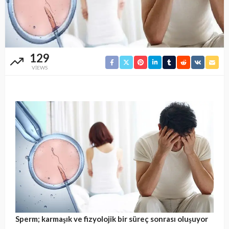
129
VIEWS
Sperm; karmaşık ve fizyolojik bir süreç sonrası oluşuyor