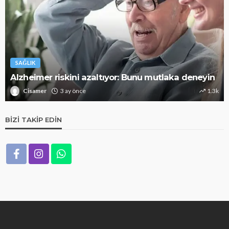
SAĞLIK
Alzheimer riskini azaltıyor: Bunu mutlaka deneyin
Cisamer
3 ay önce
1.3k
BIZI TAKIP EDIN