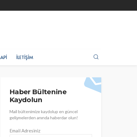
API
İLETIŞIM
Haber Bültenine
Kaydolun
Mail bültenimize kaydolup en güncel
gelişmelerden anında haberdar olun!
Email Adresiniz