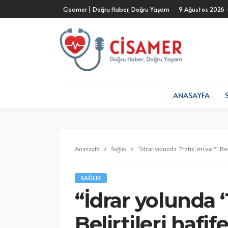
Cisamer | Doğru Haber, Doğru Yaşam
9 Ağustos 2026 
ANASAYFA
Anasayfa
Sağlık
“İdrar yolunda ‘Trafik’ mi var?” Bel
SAĞLIK
“İdrar yolunda ‘
Belirtileri hafif