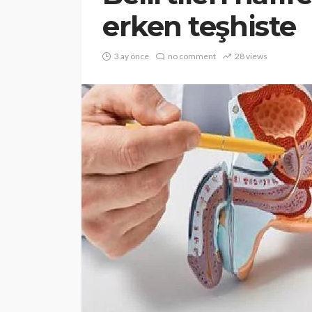
erken teşhiste
3 ay önce
no comment
28 views