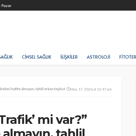
- Pazar
SAĞLIK
CINSEL SAĞLIK
İLIŞKILER
ASTROLOJI
FITOTER
irtileri hafife almayın, tahlil erken teşhiste
May. 17, 2026 at 12:47 am
Trafik’ mi var?”
e almayın, tahlil