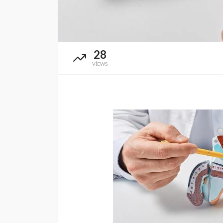
SAĞLIK
Günde yalnızca 3 
yetiyor! Alzheimer
28
karşı çelikten kal
VIEWS
Cisamer
3 ay önce