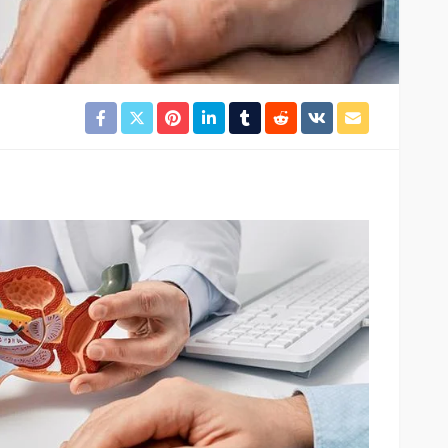
SAĞLIK
kısmı
 riskine
Türkiye’de de satılan bebek
kan
mamasına toplatma kararı
396
Cisamer
3 ay önce
963