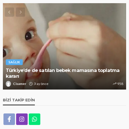
SAĞLIK
Türkiye’de de satılan bebek mamasına toplatma
kararı
Cisamer
3 ay önce
958
BIZI TAKIP EDIN