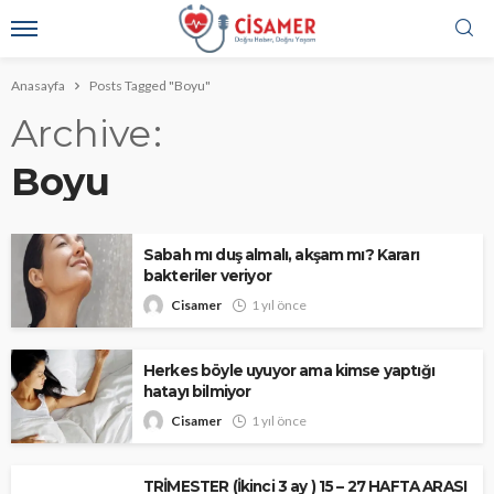
Anasayfa
Posts Tagged "Boyu"
Archive
Boyu
Sabah mı duş almalı, akşam mı? Kararı
bakteriler veriyor
Cisamer
1 yıl önce
Herkes böyle uyuyor ama kimse yaptığı
hatayı bilmiyor
Cisamer
1 yıl önce
TRİMESTER (İkinci 3 ay ) 15 – 27 HAFTA ARASI