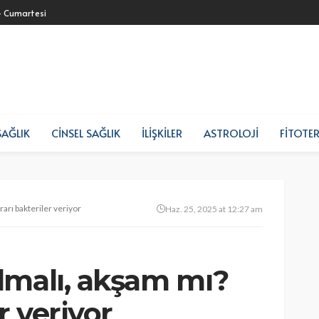
- Cumartesi
SAĞLIK
CINSEL SAĞLIK
İLIŞKILER
ASTROLOJI
FITOTER
arı bakteriler veriyor
Haz. 25, 2025 at 12:27 am
lmalı, akşam mı?
r veriyor