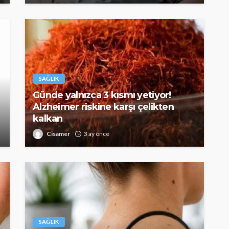
SAĞLIK
Günde yalnızca 3 kısmı yetiyor!
Alzheimer riskine karşı çelikten
kalkan
Cisamer
3 ay önce
SAĞLIK
kısmı
 riskine
Türkiye’de de satılan bebek
kan
mamasına toplatma kararı
395
Cisamer
3 ay önce
963
SAĞLIK