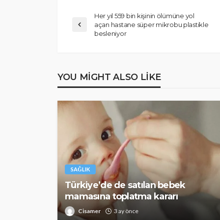
Her yıl 559 bin kişinin ölümüne yol
açan hastane süper mikrobu plastikle
besleniyor
YOU MIGHT ALSO LIKE
SAĞLIK
Türkiye’de de satılan bebek
mamasına toplatma kararı
Cisamer
3 ay önce