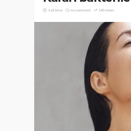
1 yıl önce
no comment
143 views