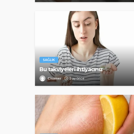
SAĞLIK
Bu takviyeleri ihtiyacınız
SAĞLIK
Cisamer
3 ay önce
Günde yalnızca 3 
yetiyor! Alzheimer
karşı çelikten kal
Cisamer
3 ay önce