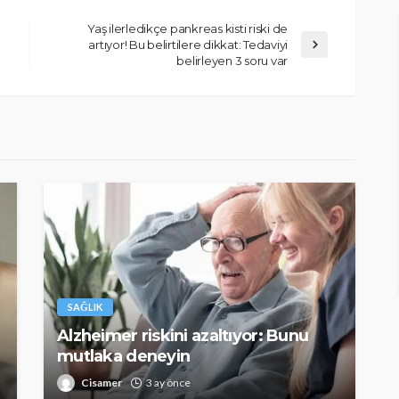
Yaş ilerledikçe pankreas kisti riski de
artıyor! Bu belirtilere dikkat: Tedaviyi
belirleyen 3 soru var
SAĞLIK
Alzheimer riskini azaltıyor: Bunu
mutlaka deneyin
Cisamer
3 ay önce