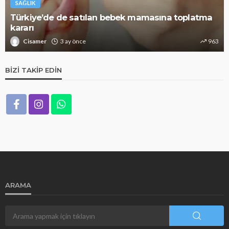
SAĞLIK
Türkiye’de de satılan bebek mamasına toplatma
kararı
Cisamer
3 ay önce
963
BIZI TAKIP EDIN
ARAMA