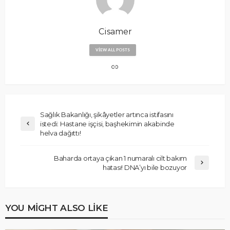
Cisamer
VIEW ALL POSTS
Sağlık Bakanlığı, şikâyetler artınca istifasını
istedi: Hastane işçisi, başhekimin akabinde
helva dağıttı!
Baharda ortaya çıkan 1 numaralı cilt bakım
hatası! DNA’yı bile bozuyor
YOU MIGHT ALSO LIKE