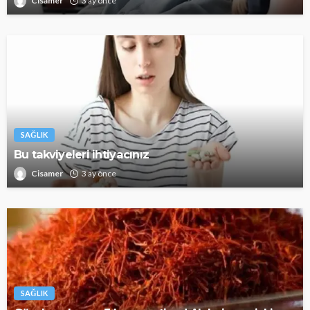
Cisamer
3 ay önce
SAĞLIK
Bu takviyeleri ihtiyacınız
Cisamer
3 ay önce
SAĞLIK