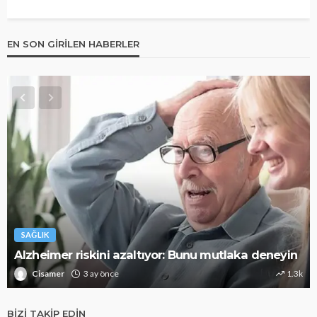
EN SON GIRILEN HABERLER
SAĞLIK
Alzheimer riskini azaltıyor: Bunu mutlaka deneyin
Cisamer
3 ay önce
1.3k
BIZI TAKIP EDIN