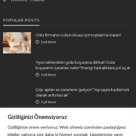
POPULAR POSTS
Ünlü firmanın oda kokusu için toplatma kararı!
1 yıl önce
Yiyeceklerdeki gıda boyasına dikkat! Gıda
boyasının zararları neler?Hangi hastalıklara yol açar
1 yıl önce
Grip aşıları eczanelere geliyor! “Aşı sayısı kademeli
olarak arttırılacak”
1 yıl önce
Gizliliğinizi Önemsiyoruz
Gizliliğinize önem veriyoruz. Web sitemiz üzerinden paylaştığınız
bilgiler yalnızca size daha iyi hizmet sunmak, taleplerinize yanıt