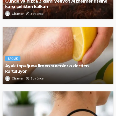
Günde yalnızca 3 kısmı yetiyor! Alzheimer riskine
karşı çelikten kalkan
Cisamer
3 ay önce
SAĞLIK
Ayak topuğuna limon sürenler o dertten
kurtuluyor
Cisamer
3 ay önce