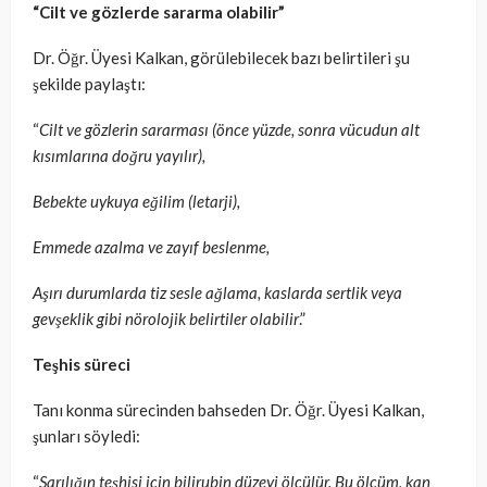
“Cilt ve gözlerde sararma olabilir”
Dr. Öğr. Üyesi Kalkan, görülebilecek bazı belirtileri şu
şekilde paylaştı:
“
Cilt ve gözlerin sararması (önce yüzde, sonra vücudun alt
kısımlarına doğru yayılır),
Bebekte uykuya eğilim (letarji),
Emmede azalma ve zayıf beslenme,
Aşırı durumlarda tiz sesle ağlama, kaslarda sertlik veya
gevşeklik gibi nörolojik belirtiler olabilir
.”
Teşhis süreci
Tanı konma sürecinden bahseden Dr. Öğr. Üyesi Kalkan,
şunları söyledi:
“
Sarılığın teşhisi için bilirubin düzeyi ölçülür. Bu ölçüm, kan