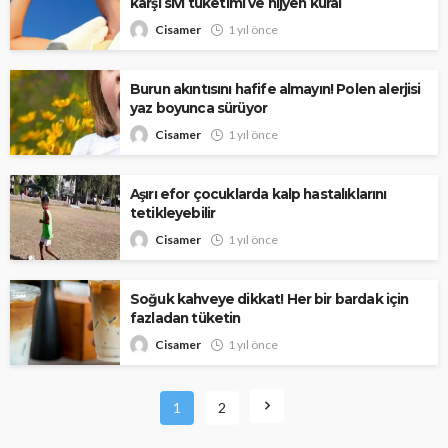
karşı sıvı tüketimi ve hijyen kural
Cisamer
1 yıl önce
Burun akıntısını hafife almayın! Polen alerjisi
yaz boyunca sürüyor
Cisamer
1 yıl önce
Aşırı efor çocuklarda kalp hastalıklarını
tetikleyebilir
Cisamer
1 yıl önce
Soğuk kahveye dikkat! Her bir bardak için
fazladan tüketin
Cisamer
1 yıl önce
1
2