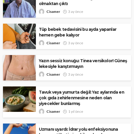
olmaktan çıktı
Cisamer
3 ay önce
Tüp bebek tedavisini bu ayda yapanlar
hemen gebe kalıyor
Cisamer
3 ay önce
Yazın sessiz konuğu: Tinea versikolor! Güneş
lekesiyle karıştırmayın
Cisamer
3 ay önce
Tavuk veya yumurta değil: Yaz aylarında en
çok gıda zehirlenmesine neden olan
yiyecekler bunlarmış
Cisamer
1 yıl önce
Uzmanı uyardı: İdrar yolu enfeksiyonuna