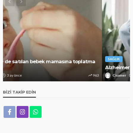
SAĞLIK
Alzheimer riskini azaltıyor: Bunu mutlaka deneyin
Cisamer
3 ay önce
1.3k
BIZI TAKIP EDIN