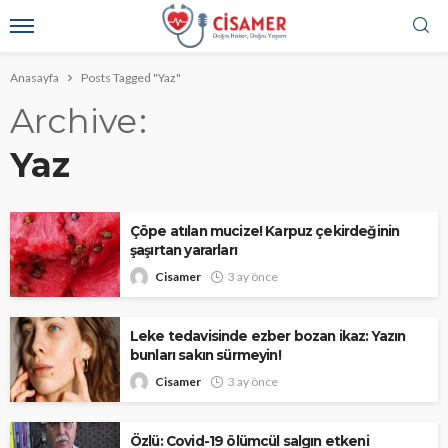
Anasayfa
Posts Tagged "Yaz"
Archive
Yaz
Çöpe atılan mucize! Karpuz çekirdeğinin
şaşırtan yararları
Cisamer
3 ay önce
Leke tedavisinde ezber bozan ikaz: Yazın
bunları sakın sürmeyin!
Cisamer
3 ay önce
Özlü: Covid-19 ölümcül salgın etkeni