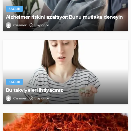
SAĞLIK
Alzheimer riskini azaltıyor: Bunu mutlaka deneyin
Cisamer
3 ay önce
SAĞLIK
Bu takviyeleri ihtiyacınız
Cisamer
3 ay önce