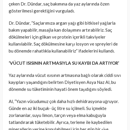
çeken Dr. Dündar, saç bakımına da yaz aylarında özen
gösterilmesi gerektiğini vurguladı.
Dr. Dündar, “Saçlarımıza argan yağı gibi bitkisel yağlarla
bakım yapabilir, masajla kan dolaşımını artırabiliriz. Saç
dökülmeleri için glikan ve protein içerikli takviyeler
kullanılabilir. Saç dökülmesine karşı losyon ve spreyleri de
bu dönemde rahatlıkla kullanabiliriz” ifadelerini kullandı.
‘VÜCUT ISISININ ARTMASIYLA SU KAYBI DA ARTIYOR’
Yaz aylarında vücut ısısının artmasına bağlı olarak ciddi sıvı
kayıpları yaşandığını belirten Diyetisyen Asya Naz Al, bu
dönemde su tüketiminin hayati önem taşıdığını söyledi.
Al, “Yazın vücudumuz çok daha hızlı dehidrasyona uğruyor.
Günde en az iki buçuk- üç litre su içilmeli. Su içmekte
zorlananlar, suyu limon, tarçın veya elma kabuğuyla
tatlandırarak tüketebilir. Ayrıca, terleme ile kaybedilen
minerallerin yerine konulabilmesi için her gün bir şişe