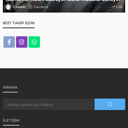
Cisamer
3 ay önce
1.3k
BIZI TAKIP EDIN
ARAMA
İLETIŞIM