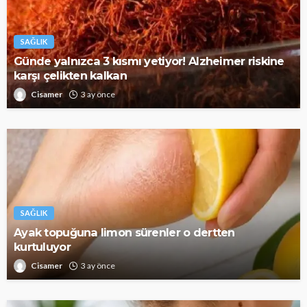
SAĞLIK
Günde yalnızca 3 kısmı yetiyor! Alzheimer riskine
karşı çelikten kalkan
Cisamer
3 ay önce
SAĞLIK
Ayak topuğuna limon sürenler o dertten
kurtuluyor
Cisamer
3 ay önce