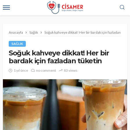
Anasayfa
Sağlık
Soğuk kahveye dikkat! Her bir bardak için fazladan tüket
SAĞLIK
Soğuk kahveye dikkat! Her bir
bardak için fazladan tüketin
1 yıl önce
no comment
83 views