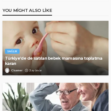
YOU MIGHT ALSO LIKE
SAĞLIK
Türkiye’de de satılan bebek mamasına toplatma
kararı
Cisamer
3 ay önce