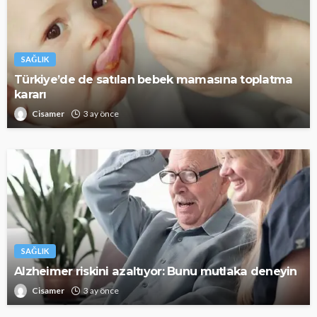
SAĞLIK
Türkiye’de de satılan bebek mamasına toplatma
kararı
Cisamer
3 ay önce
SAĞLIK
Alzheimer riskini azaltıyor: Bunu mutlaka deneyin
Cisamer
3 ay önce