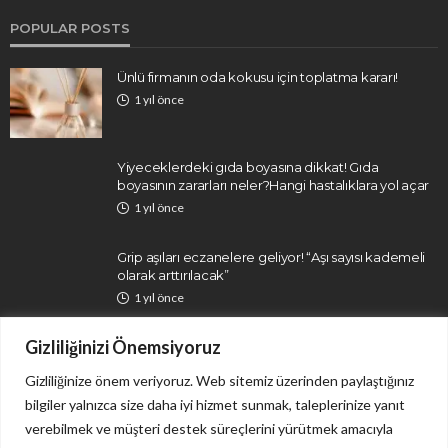
POPULAR POSTS
Ünlü firmanın oda kokusu için toplatma kararı!
1 yıl önce
Yiyeceklerdeki gıda boyasına dikkat! Gıda
boyasının zararları neler?Hangi hastalıklara yol açar
1 yıl önce
Grip aşıları eczanelere geliyor! “Aşı sayısı kademeli
olarak arttırılacak”
1 yıl önce
Gizliliğinizi Önemsiyoruz
Gizliliğinize önem veriyoruz. Web sitemiz üzerinden paylaştığınız
bilgiler yalnızca size daha iyi hizmet sunmak, taleplerinize yanıt
verebilmek ve müşteri destek süreçlerini yürütmek amacıyla