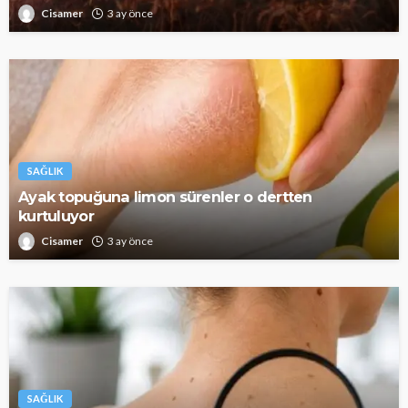
Cisamer
3 ay önce
SAĞLIK
Ayak topuğuna limon sürenler o dertten
kurtuluyor
Cisamer
3 ay önce
SAĞLIK