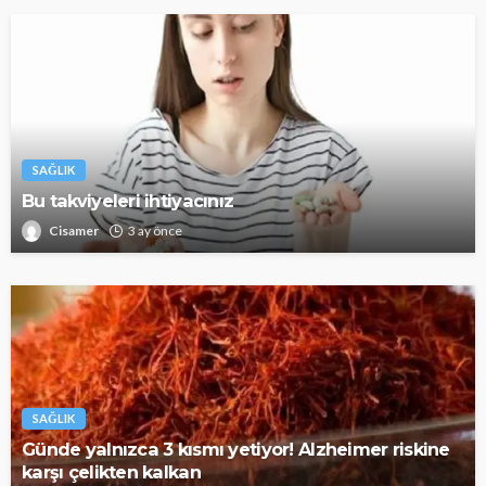
SAĞLIK
Bu takviyeleri ihtiyacınız
Cisamer
3 ay önce
SAĞLIK
Günde yalnızca 3 kısmı yetiyor! Alzheimer riskine
karşı çelikten kalkan