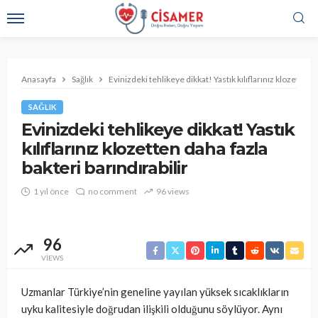
Anasayfa
Sağlık
Evinizdeki tehlikeye dikkat! Yastık kılıflarınız klozetten d
SAĞLIK
Evinizdeki tehlikeye dikkat! Yastık
kılıflarınız klozetten daha fazla
bakteri barındırabilir
1 yıl önce
no comment
96 views
96
VIEWS
Uzmanlar Türkiye’nin geneline yayılan yüksek sıcaklıkların
uyku kalitesiyle doğrudan ilişkili olduğunu söylüyor. Aynı