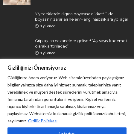
Yiyeceklerdeki gıda boyasına dikkat! Gıda
boyasının zararları neler?Hangi hastalıklara yol açar
1 yıl önce
Grip aşıları eczanelere geliyor! “Aşı sayısı kademeli
olarak arttırılacak”
1 yıl önce
Gizliliğinizi Önemsiyoruz
Gizliliğinize önem veriyoruz. Web sitemiz üzerinden paylaştığınız
bilgiler yalnızca size daha iyi hizmet sunmak, taleplerinize yanıt
verebilmek ve müşteri destek süreçlerini yürütmek amacıyla
firmamız tarafından görüntülenir ve işlenir. Kişisel verileriniz
İletişim
Gizlilik Politikası
üçüncü kişilerle ticari amaçla satılmaz, kiralanmaz veya
paylaşılmaz. Websitemizi kullanarak gizlilik politikamızı kabul etmiş
sayılırsınız.
Gizlilik Politikası
Sitemizdeki tüm içerikler yalnızca bilgi ve haber niteliği taşımakta olup, herhangi bir tedavi
Anladım.