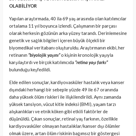
OLABİLİYOR
Yapılan araştırmada, 40 ila 69 yaş arasında olan katılımcılar
ortalama 11 yıl boyunca izlendi. Çalışmanın bir parçası
olarak herkesin gözünün arka yüzey tarandı. Derinlemesine
genetik ve sağlık bilgileri içeren büyük ölçekli bir
biyomedikal veritabanı oluşturuldu. Araştırmanın ekibi, her
retinanın
“biyolojik yaşını”
o kişinin kronolojik yaşıyla
karşılaştırdı ve birçok katılımcıda
“retina yaşı farkı”
bulunduğu keşfedildi.
Elde edilen sonuçlar, kardiyovasküler hastalık veya kanser
dışındaki herhangi bir sebeple yüzde 49 ile 67 oranında
daha yüksek ölüm riskleri ile ilişkilendirildi. Aynı zamanda
yüksek tansiyon, vücut kitle indeksi (BMI), yaşam tarzı
alışkanlıkları ve etnik köken gibi etkili faktörler de
düşünüldü. Çıkan sonuçlar, retinal yaş farkının, özellikle
kardiyovasküler olmayan hastalıklar/kanser dışı ölümler
olmak üzere, artan ölüm riskinin bağımsız bir göstergesi