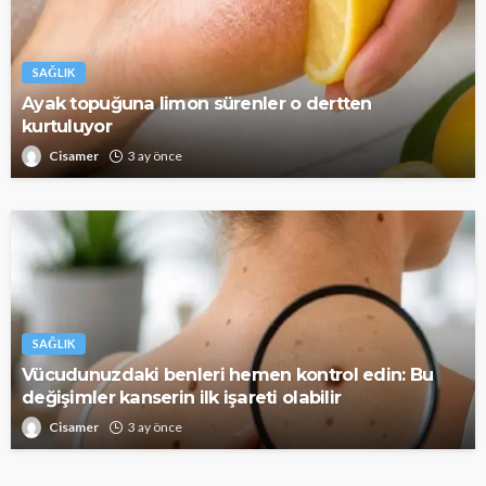
SAĞLIK
Ayak topuğuna limon sürenler o dertten
kurtuluyor
Cisamer
3 ay önce
SAĞLIK
Vücudunuzdaki benleri hemen kontrol edin: Bu
değişimler kanserin ilk işareti olabilir
Cisamer
3 ay önce