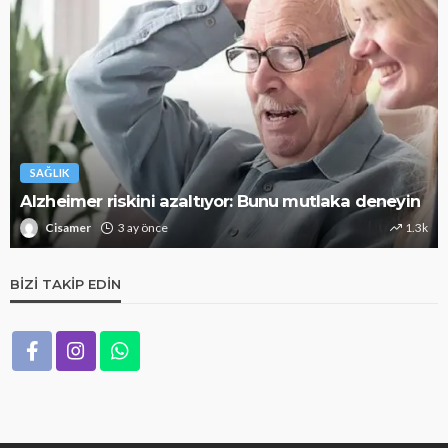
SAĞLIK
Alzheimer riskini azaltıyor: Bunu mutlaka deneyin
Cisamer
3 ay önce
1.3k
BIZI TAKIP EDIN