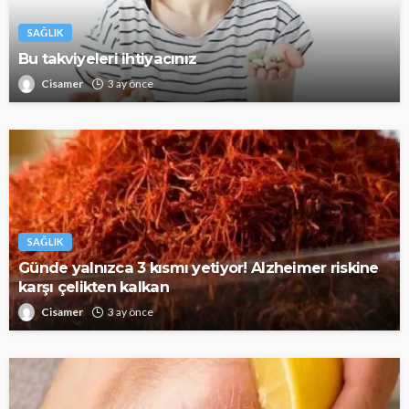
SAĞLIK
Bu takviyeleri ihtiyacınız
Cisamer
3 ay önce
SAĞLIK
Günde yalnızca 3 kısmı yetiyor! Alzheimer riskine
karşı çelikten kalkan
Cisamer
3 ay önce