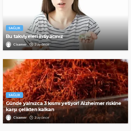
SAĞLIK
Bu takviyeleri ihtiyacınız
Cisamer
3 ay önce
SAĞLIK
Günde yalnızca 3 kısmı yetiyor! Alzheimer riskine
karşı çelikten kalkan
Cisamer
3 ay önce