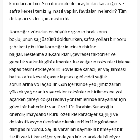
konulardan biri. Son dönemde de araştırılan karaciğer ve
safra kesesi temizliği nasıl yapılır, faydaları nelerdir? Tüm
detayları sizler için araştırdık.
Karaciğer vücudun en büyük organı olarak karın
boşluğunun sağ üstünü doldururken, safra yolları bir boru
şebekesi gibi tüm karaciğerin içini birbirine
bağlar. Beslenme alışkanlıkları, çevresel faktörler ve
genetik yatkınlık gibi etmenler, karaciğerin toksinleri işleme
kapasitesini etkileyebilir. Böylelikle karaciğer yağlanması
hatta safra kesesi çamurlaşması gibi ciddi sağlık
sorunlarına yol açabilir. Gün içerisinde yediğimiz zararlı
yüksek yağ oranlı yiyecekler toksinlerin birikmesine yol
açarken çareyi doğal tedavi yöntemlerinde arayanlar için
güzel bir haberimiz var. Prof. Dr. İbrahim Saraçoğlu
önerdiği maydanoz kürü, özellikle karaciğer sağlığı ve
detoksifikasyon üzerinde olumlu etkileri ile gündeme
damgasını vurdu. Sağlık yararları saymakla bitmeyen bir
tarifi var ki ‘karaciğer yenileyen kür’ olarak da biliniyor.