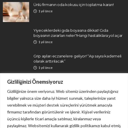
Ünlü firmanın oda kokusu için toplatma kararı!
1 yıl önce
Yiyeceklerdeki gıda boyasına dikkat! Gıda
boyasının zararları neler?Hangi hastalıklara yol açar
1 yıl önce
Grip aşıları eczanelere geliyor! “Aşı sayısı kademeli
olarak arttırılacak”
1 yıl önce
Gizliliğinizi Önemsiyoruz
Gizliliğinize önem veriyoruz. Web sitemiz üzerinden paylaştığınız
bilgiler yalnızca size daha iyi hizmet sunmak, taleplerinize yanıt
verebilmek ve müşteri destek süreçlerini yürütmek amacıyla
firmamız tarafından görüntülenir ve işlenir. Kişisel verileriniz
İletişim
Gizlilik Politikası
üçüncü kişilerle ticari amaçla satılmaz, kiralanmaz veya
paylaşılmaz. Websitemizi kullanarak gizlilik politikamızı kabul etmiş