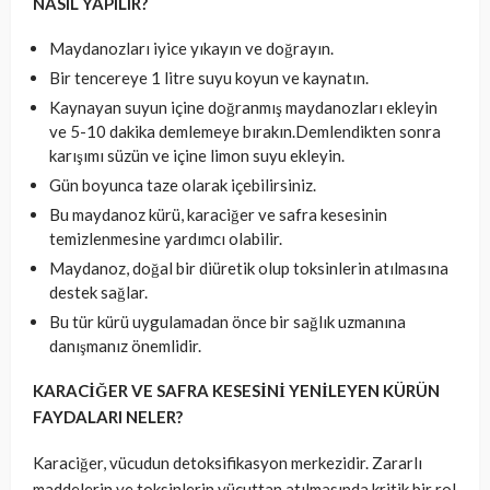
NASIL YAPILIR?
Maydanozları iyice yıkayın ve doğrayın.
Bir tencereye 1 litre suyu koyun ve kaynatın.
Kaynayan suyun içine doğranmış maydanozları ekleyin
ve 5-10 dakika demlemeye bırakın.Demlendikten sonra
karışımı süzün ve içine limon suyu ekleyin.
Gün boyunca taze olarak içebilirsiniz.
Bu maydanoz kürü, karaciğer ve safra kesesinin
temizlenmesine yardımcı olabilir.
Maydanoz, doğal bir diüretik olup toksinlerin atılmasına
destek sağlar.
Bu tür kürü uygulamadan önce bir sağlık uzmanına
danışmanız önemlidir.
KARACİĞER VE SAFRA KESESİNİ YENİLEYEN KÜRÜN
FAYDALARI NELER?
Karaciğer, vücudun detoksifikasyon merkezidir. Zararlı
maddelerin ve toksinlerin vücuttan atılmasında kritik bir rol