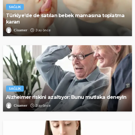
SAĞLIK
Türkiye’de de satılan bebek mamasına toplatma
kararı
Cisamer
3 ay önce
SAĞLIK
Alzheimer riskini azaltıyor: Bunu mutlaka deneyin
Cisamer
3 ay önce