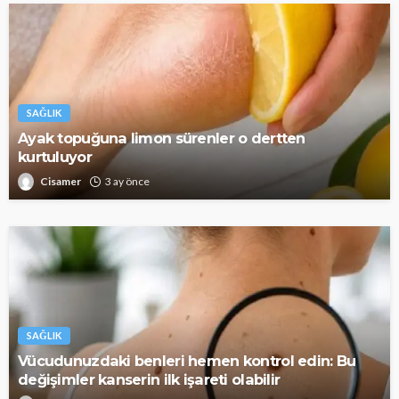
SAĞLIK
Ayak topuğuna limon sürenler o dertten
kurtuluyor
Cisamer
3 ay önce
SAĞLIK
Vücudunuzdaki benleri hemen kontrol edin: Bu
değişimler kanserin ilk işareti olabilir