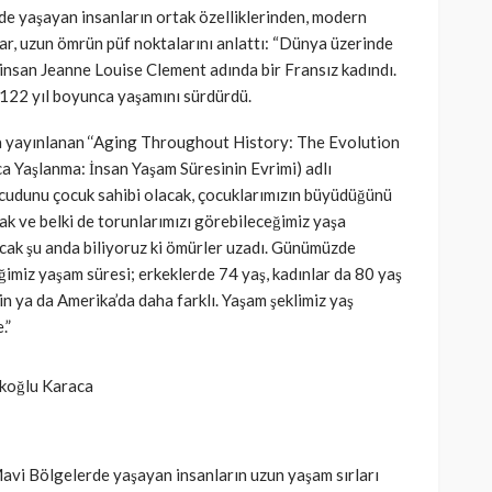
de yaşayan insanların ortak özelliklerinden, modern
ar, uzun ömrün püf noktalarını anlattı: “Dünya üzerinde
insan Jeanne Louise Clement adında bir Fransız kadındı.
SAĞLIK
kısmı
122 yıl boyunca yaşamını sürdürdü.
 riskine
Türkiye’de de satılan bebek
kan
mamasına toplatma kararı
a yayınlanan ‘‘Aging Throughout History: The Evolution
a Yaşlanma: İnsan Yaşam Süresinin Evrimi) adlı
391
Cisamer
3 ay önce
961
ücudunu çocuk sahibi olacak, çocuklarımızın büyüdüğünü
ak ve belki de torunlarımızı görebileceğimiz yaşa
Ancak şu anda biliyoruz ki ömürler uzadı. Günümüzde
imiz yaşam süresi; erkeklerde 74 yaş, kadınlar da 80 yaş
n ya da Amerika’da daha farklı. Yaşam şeklimiz yaş
.”
akoğlu Karaca
Mavi Bölgelerde yaşayan insanların uzun yaşam sırları