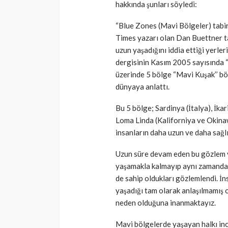
hakkında şunları söyledi:
“Blue Zones (Mavi Bölgeler) tabir
Times yazarı olan Dan Buettner t
uzun yaşadığını iddia ettiği yerle
dergisinin Kasım 2005 sayısında “
üzerinde 5 bölge “Mavi Kuşak’’ böl
dünyaya anlattı.
Bu 5 bölge; Sardinya (İtalya), İka
Loma Linda (Kaliforniya ve Okina
insanların daha uzun ve daha sağlı
Uzun süre devam eden bu gözlem v
yaşamakla kalmayıp aynı zamanda y
de sahip oldukları gözlemlendi. İn
yaşadığı tam olarak anlaşılmamış ol
neden olduğuna inanmaktayız.
Mavi bölgelerde yaşayan halkı in