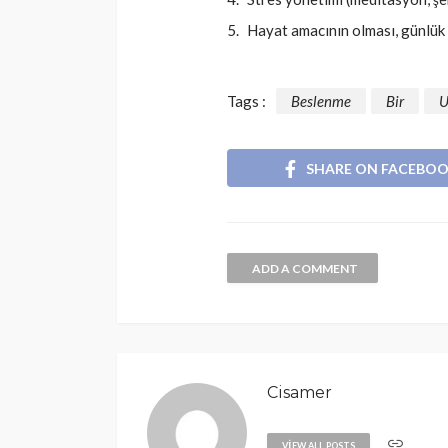
Hayat amacının olması, günlük
Tags :
Beslenme
Bir
U
SHARE ON FACEBO
ADD A COMMENT
Cisamer
VIEW ALL POSTS