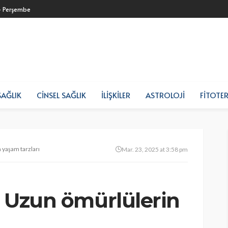
- Perşembe
SAĞLIK
CINSEL SAĞLIK
İLIŞKILER
ASTROLOJI
FITOTER
 yaşam tarzları
Mar. 23, 2025 at 3:58 pm
r: Uzun ömürlülerin