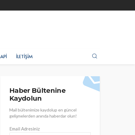
API
İLETIŞIM
Haber Bültenine
Kaydolun
Mail bültenimize kaydolup en güncel
gelişmelerden anında haberdar olun!
Email Adresiniz