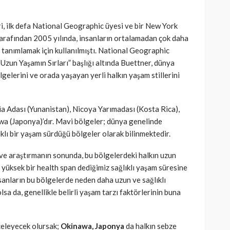
i, ilk defa National Geographic üyesi ve bir New York
arafından 2005 yılında, insanların ortalamadan çok daha
ri tanımlamak için kullanılmıştı. National Geographic
Uzun Yaşamın Sırları” başlığı altında Buettner, dünya
gelerini ve orada yaşayan yerli halkın yaşam stillerini
ria Adası (Yunanistan), Nicoya Yarımadası (Kosta Rica),
wa (Japonya)’dır. Mavi bölgeler; dünya genelinde
klı bir yaşam sürdüğü bölgeler olarak bilinmektedir.
e araştırmanın sonunda, bu bölgelerdeki halkın uzun
üksek bir health span dediğimiz sağlıklı yaşam süresine
sanların bu bölgelerde neden daha uzun ve sağlıklı
sa da, genellikle belirli yaşam tarzı faktörlerinin buna
celeyecek olursak;
Okinawa, Japonya
da halkın sebze