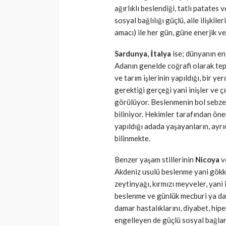
ağırlıklı beslendiği, tatlı patates
sosyal bağlılığı güçlü, aile ilişkile
amacı) ile her gün, güne enerjik 
Sardunya, İtalya
ise; dünyanın en
Adanın genelde coğrafi olarak tepe
ve tarım işlerinin yapıldığı, bir y
gerektiği gerçeği yani inişler ve 
görülüyor. Beslenmenin bol sebzed
biliniyor. Hekimler tarafından ön
yapıldığı adada yaşayanların, ayrı
bilinmekte.
Benzer yaşam stillerinin
Nicoya
v
Akdeniz usulü beslenme yani gökku
zeytinyağı, kırmızı meyveler, yani
beslenme ve günlük mecburi ya da i
damar hastalıklarını, diyabet, hip
engelleyen de güçlü sosyal bağlar