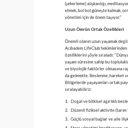
(şekerleme) alışkanlığı, meditasyo
etmek, bol bol güneşte kalmak, or
yönetimi için de önem taşıyor.”
Uzun Ömrün Ortak Özellikleri
Önemli olanın uzun yaşamak değil,
Acıbadem LifeClub hekimlerinden
özelliklerini şöyle sıraladı: “Dün
yaşam süresine sahip bu toplulukla
ve biyolojik faktörler olmasına ra
da gelmekte. Beslenme, hareket ve
Bölgelerde yaşayanları ortak payd
sıralayabiliriz:
Doğal ve bitkisel ağırlıklı besl
Düzenli fiziksel aktivite (tarım 
Güçlü sosyal bağlar ve aile ilişk
Stres yönetimi (meditasyon, şek