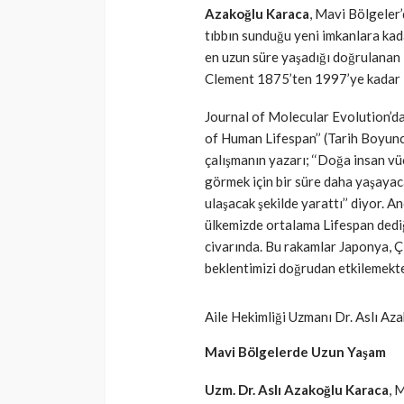
Azakoğlu Karaca
, Mavi Bölgeler’
SAĞLIK
tıbbın sunduğu yeni imkanlara kad
en uzun süre yaşadığı doğrulanan 
Günde yalnızca 3 
Clement 1875’ten 1997’ye kadar 
yetiyor! Alzheimer
karşı çelikten kal
Journal of Molecular Evolution’d
of Human Lifespan’’ (Tarih Boyunc
Cisamer
3 ay önce
çalışmanın yazarı; ‘‘Doğa insan v
görmek için bir süre daha yaşayac
ulaşacak şekilde yarattı’’ diyor. 
ülkemizde ortalama Lifespan dediğ
civarında. Bu rakamlar Japonya, Çi
beklentimizi doğrudan etkilemekte
Aile Hekimliği Uzmanı Dr. Aslı Az
Mavi Bölgelerde Uzun Yaşam
Uzm. Dr. Aslı Azakoğlu Karaca
, 