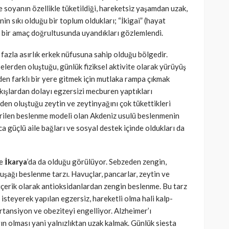
 ve soyanın özellikle tüketildiği, hareketsiz yaşamdan uzak,
rinin sıkı olduğu bir toplum oldukları; “İkigai” (hayat
ve bir amaç doğrultusunda uyandıkları gözlemlendi.
 fazla asırlık erkek nüfusuna sahip olduğu bölgedir.
lerden oluştuğu, günlük fiziksel aktivite olarak yürüyüş
erden farklı bir yere gitmek için mutlaka rampa çıkmak
çıkışlardan dolayı egzersizi mecburen yaptıkları
en oluştuğu zeytin ve zeytinyağını çok tükettikleri
erilen beslenme modeli olan Akdeniz usulü beslenmenin
ca güçlü aile bağları ve sosyal destek içinde oldukları da
e
İkarya
’da da olduğu görülüyor. Sebzeden zengin,
şağı beslenme tarzı. Havuçlar, pancarlar, zeytin ve
 içerik olarak antioksidanlardan zengin beslenme. Bu tarz
steyerek yapılan egzersiz, hareketli olma hali kalp-
ertansiyon ve obeziteyi engelliyor. Alzheimer’ı
ın olması yani yalnızlıktan uzak kalmak. Günlük siesta