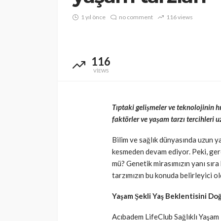
1 yıl önce
no comment
116 views
116
VIEWS
Tıptaki gelişmeler ve teknolojinin 
faktörler ve yaşam tarzı tercihleri 
Bilim ve sağlık dünyasında uzun ya
kesmeden devam ediyor. Peki, ger
mü? Genetik mirasımızın yanı sıra
tarzımızın bu konuda belirleyici old
Yaşam Şekli Yaş Beklentisini Do
Acıbadem LifeClub Sağlıklı Yaşam