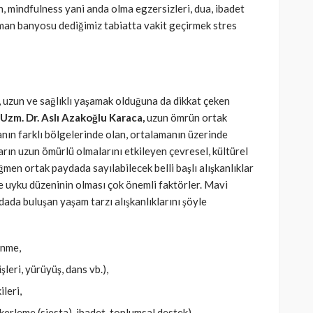
n, mindfulness yani anda olma egzersizleri, dua, ibadet
man banyosu dediğimiz tabiatta vakit geçirmek stres
 uzun ve sağlıklı yaşamak olduğuna da dikkat çeken
Uzm. Dr. Aslı Azakoğlu Karaca,
uzun ömrün ortak
yanın farklı bölgelerinde olan, ortalamanın üzerinde
rın uzun ömürlü olmalarını etkileyen çevresel, kültürel
ğmen ortak paydada sayılabilecek belli başlı alışkanlıklar
 uyku düzeninin olması çok önemli faktörler. Mavi
ada buluşan yaşam tarzı alışkanlıklarını şöyle
enme,
işleri, yürüyüş, dans vb.),
ileri,
erleme (siesta), ibadet, toplumsal destek),