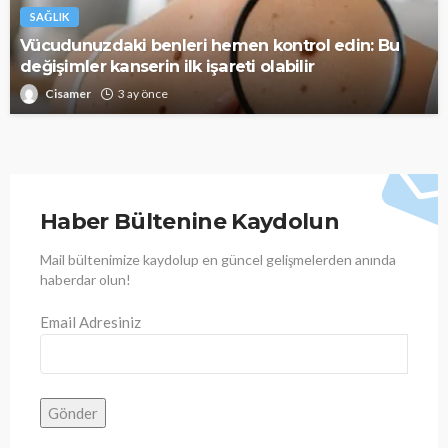
SAĞLIK
Vücudunuzdaki benleri hemen kontrol edin: Bu
değişimler kanserin ilk işareti olabilir
Cisamer
3 ay önce
Haber Bültenine Kaydolun
Mail bültenimize kaydolup en güncel gelişmelerden anında
haberdar olun!
Email Adresiniz