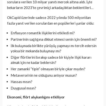
sorulara verilen 10 milyar yanıtı mercek altına aldı. İşte
bekarların 2023’te çevrimiçi arkadaşlıktan beklentileri…
OkCupid üzerinde sadece 2022 yılında 500 milyon’dan
fazla yanıt verilen sorulardan en popülerleri şunlar oldu:
Enflasyon romantik ilişkilerini etkiledi mi?
Partnerinin sağlığına dikkat etmesi senin için önemli mi?
İlk buluşmada birlikte yürüyüş yapmayı mı tercih edersin
yoksa bir mekanda buluşmayı mı?
Diğer flörtlerini bırakıp sadece bir kişiyle ilişki kararı
almak için ne kadar beklersin?
Her zamanki “tipin” olmayan biriyle çıkar mıydın?
Metaverse’nin ne olduğunu anlıyor musun?
Hassas mısın?
Duygusal mısın?
Ekonomi, flört alışkanlığını etkiliyor