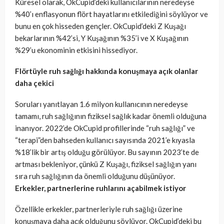
Küresel olarak, OkCupid’deki kullanıcılarının neredeyse
%40’ı enflasyonun flört hayatlarını etkilediğini söylüyor ve
bunu en çok hisseden gençler. OkCupid’deki Z Kuşağı
bekarlarının %42’si, Y Kuşağının %35’i ve X Kuşağının
%29’u ekonominin etkisini hissediyor.
Flörtüyle ruh sağlığı hakkında konuşmaya açık olanlar
daha çekici
Soruları yanıtlayan 1.6 milyon kullanıcının neredeyse
tamamı, ruh sağlığının fiziksel sağlık kadar önemli olduğuna
inanıyor. 2022’de OkCupid profillerinde “ruh sağlığı” ve
“terapi”den bahseden kullanıcı sayısında 2021’e kıyasla
%18’lik bir artış olduğu görülüyor. Bu sayının 2023’te de
artması bekleniyor, çünkü Z Kuşağı, fiziksel sağlığın yanı
sıra ruh sağlığının da önemli olduğunu düşünüyor.
Erkekler, partnerlerine ruhlarını açabilmek istiyor
Özellikle erkekler, partnerleriyle ruh sağlığı üzerine
konuşmaya daha açık olduğunu söylüyor. OkCupid’deki bu