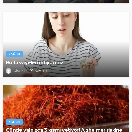
SAĞLIK
Bu takviyeleri ihtiyacınız
Cisamer
3 ay önce
SAĞLIK
Günde yalnızca 3 kısmı yetiyor! Alzheimer riskine