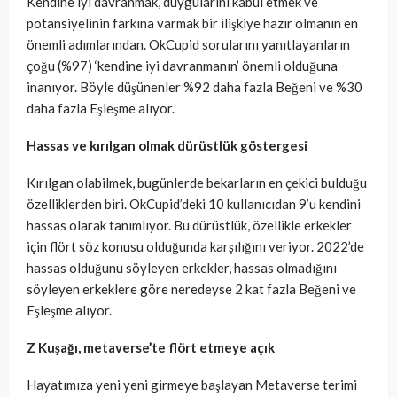
Kendine iyi davranmak, duygularını kabul etmek ve
potansiyelinin farkına varmak bir ilişkiye hazır olmanın en
önemli adımlarından. OkCupid sorularını yanıtlayanların
çoğu (%97) ‘kendine iyi davranmanın’ önemli olduğuna
inanıyor. Böyle düşünenler %92 daha fazla Beğeni ve %30
daha fazla Eşleşme alıyor.
Hassas ve kırılgan olmak dürüstlük göstergesi
Kırılgan olabilmek, bugünlerde bekarların en çekici bulduğu
özelliklerden biri. OkCupid’deki 10 kullanıcıdan 9’u kendini
hassas olarak tanımlıyor. Bu dürüstlük, özellikle erkekler
için flört söz konusu olduğunda karşılığını veriyor. 2022’de
hassas olduğunu söyleyen erkekler, hassas olmadığını
söyleyen erkeklere göre neredeyse 2 kat fazla Beğeni ve
Eşleşme alıyor.
Z Kuşağı, metaverse’te flört etmeye açık
Hayatımıza yeni yeni girmeye başlayan Metaverse terimi