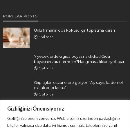
POPULAR POSTS
Ünlü firmanın oda kokusu için toplatma kararı!
1 yıl önce
Yiyeceklerdeki gıda boyasına dikkat! Gıda
boyasının zararları neler?Hangi hastalıklara yol açar
1 yıl önce
Grip aşıları eczanelere geliyor! “Aşı sayısı kademeli
olarak arttırılacak”
1 yıl önce
Gizliliğinizi Önemsiyoruz
Gizliliğinize önem veriyoruz. Web sitemiz üzerinden paylaştığınız
bilgiler yalnızca size daha iyi hizmet sunmak, taleplerinize yanıt