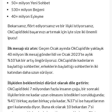
50+ milyon Yeni Sohbet
530+ milyon Beğeni
40+ milyon Eşleşme
Bekarsanız, flört ediyorsanız ve bir ilişki istiyorsanız,
OkCupid’deki başarınızı artırmak için işte size iki önemli
ipucu!
İlk mesajı siz atın:
Geçen Ocak ayında OkCupid’de yaklaşık
40 milyon ilk mesaj gönderildi ve Ocak 2023’te aylık
%10’luk bir artış öngörüyoruz. OkCupid’de kadınların
başlattığı sohbetler, erkeklerin başlattığı sohbetlerin iki
katından daha uzun sürüyor.
İlişkiden beklentinizi dürüst olarak dile getirin:
OkCupid’deki 7 milyondan fazla insanın çoğu, bir sonraki
ilişkilerinin ne kadar uzun olmasını istedikleri sorulduğunda;
%41’i birkaç aydan birkaç yıla kadar, %37’si ise hayatlarının
geri kalanında diyor. Buna ek olarak 10 bekardan 7’si