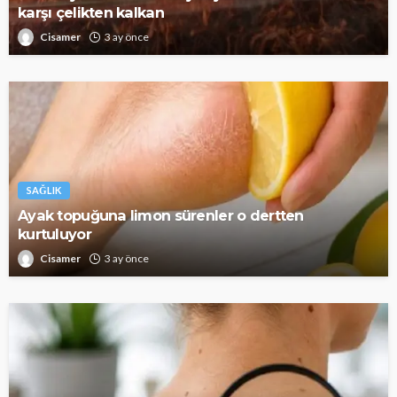
karşı çelikten kalkan
Cisamer
3 ay önce
SAĞLIK
Ayak topuğuna limon sürenler o dertten
kurtuluyor
Cisamer
3 ay önce