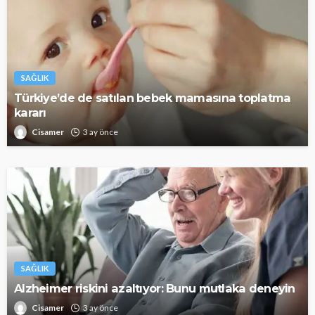
SAĞLIK
Türkiye’de de satılan bebek mamasına toplatma
kararı
Cisamer
3 ay önce
SAĞLIK
Alzheimer riskini azaltıyor: Bunu mutlaka deneyin
Cisamer
3 ay önce