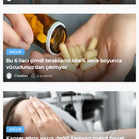
SAĞLIK
Bu 6 ilacı şimdi bıraksanız bile 6 sene boyunca
vücudunuzdan çıkmıyor
Cisamer
3 ay önce
SAĞLIK
Kanser ağrısı yazgı değil! Yanlışsız metot hayat