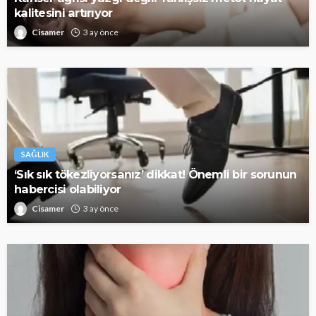
kalitesini artırıyor
Cisamer
3 ay önce
SAĞLIK
‘Sık sık tökezliyorsanız’ dikkat! Önemli bir sorunun
habercisi olabiliyor
Cisamer
3 ay önce