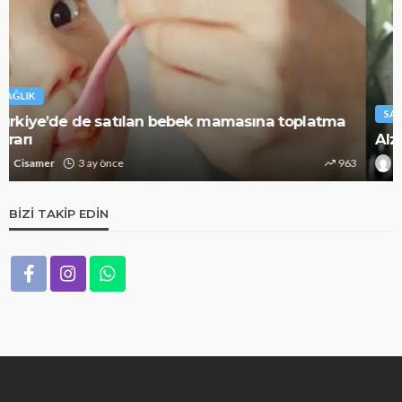
SAĞLIK
Alzheimer riskini azaltıyor: Bunu mutlaka deneyin
Cisamer
3 ay önce
1.3k
BIZI TAKIP EDIN