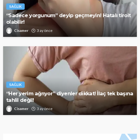
SAĞLIK
“Sadece yorgunum” deyip geçmeyin! Hatalı tiroit
olabilir!
Cisamer
3 ay önce
SAĞLIK
“Her yerim ağrıyor” diyenler dikkat! İlaç tek başına
tahlil değil!
Cisamer
3 ay önce