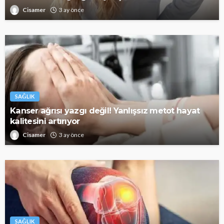
Cisamer
3 ay önce
SAĞLIK
Kanser ağrısı yazgı değil! Yanlışsız metot hayat
kalitesini artırıyor
Cisamer
3 ay önce
SAĞLIK