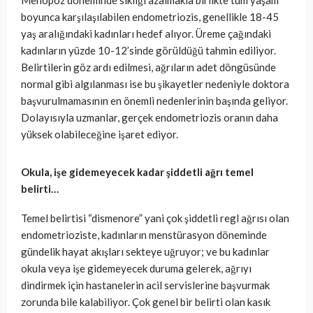
Menopoz döneminde sıklığı azalmakla birlikte tüm yaşam
boyunca karşılaşılabilen endometriozis, genellikle 18-45
yaş aralığındaki kadınları hedef alıyor. Üreme çağındaki
kadınların yüzde 10-12’sinde görüldüğü tahmin ediliyor.
Belirtilerin göz ardı edilmesi, ağrıların adet döngüsünde
normal gibi algılanması ise bu şikayetler nedeniyle doktora
başvurulmamasının en önemli nedenlerinin başında geliyor.
Dolayısıyla uzmanlar, gerçek endometriozis oranın daha
yüksek olabileceğine işaret ediyor.
Okula, işe gidemeyecek kadar şiddetli ağrı temel
belirti…
Temel belirtisi “dismenore” yani çok şiddetli regl ağrısı olan
endometrioziste, kadınların menstürasyon döneminde
gündelik hayat akışları sekteye uğruyor; ve bu kadınlar
okula veya işe gidemeyecek duruma gelerek, ağrıyı
dindirmek için hastanelerin acil servislerine başvurmak
zorunda bile kalabiliyor. Çok genel bir belirti olan kasık