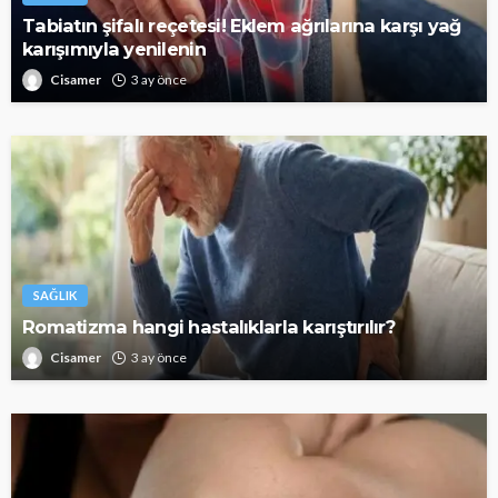
Tabiatın şifalı reçetesi! Eklem ağrılarına karşı yağ
karışımıyla yenilenin
Cisamer
3 ay önce
SAĞLIK
Romatizma hangi hastalıklarla karıştırılır?
Cisamer
3 ay önce