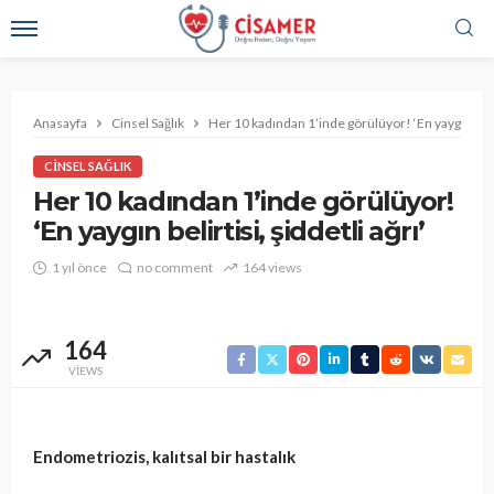
Anasayfa
Cinsel Sağlık
Her 10 kadından 1’inde görülüyor! ‘En yaygın belirt
CINSEL SAĞLIK
Her 10 kadından 1’inde görülüyor!
‘En yaygın belirtisi, şiddetli ağrı’
1 yıl önce
no comment
164 views
164
VIEWS
Endometriozis, kalıtsal bir hastalık