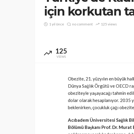
için korkutan t
1 yıl önce
no comment
125 views
125
VIEWS
Obezite, 21. yüzyılın en büyük halk
Dünya Sağlık Örgütü ve OECD rapo
obeziteyle yaşayacağı tahmin edili
dolar olarak hesaplanıyor. 2035 yı
beklenirken, çocukluk çağı obezitesi
Acıbadem Üniversitesi Sağlık Bi
Bölümü Başkanı Prof. Dr. Murat