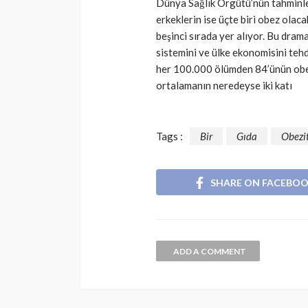
Dünya Sağlık Örgütü’nün tahminler
erkeklerin ise üçte biri obez olac
beşinci sırada yer alıyor. Bu dramat
sistemini ve ülke ekonomisini tehdi
her 100.000 ölümden 84’ünün obezit
ortalamanın neredeyse iki katı
Tags :
Bir
Gıda
Obezi
SHARE ON FACEBO
ADD A COMMENT