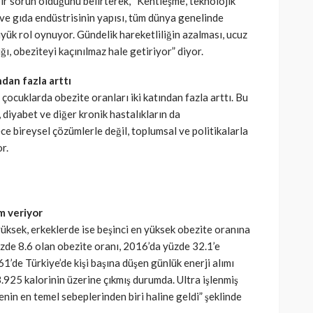
r sorun olduğunu belirterek, “Kentleşme, teknolojik
r ve gıda endüstrisinin yapısı, tüm dünya genelinde
yük rol oynuyor. Gündelik hareketliliğin azalması, ucuz
SAĞLIK
kısmı
ığı, obeziteyi kaçınılmaz hale getiriyor” diyor.
 riskine
Türkiye’de de satılan bebek
ndan fazla arttı
kan
mamasına toplatma kararı
 çocuklarda obezite oranları iki katından fazla arttı. Bu
390
Cisamer
3 ay önce
958
 diyabet ve diğer kronik hastalıkların da
e bireysel çözümlerle değil, toplumsal ve politikalarla
r.
m veriyor
yüksek, erkeklerde ise beşinci en yüksek obezite oranına
üzde 8.6 olan obezite oranı, 2016’da yüzde 32.1’e
61’de Türkiye’de kişi başına düşen günlük enerji alımı
.925 kalorinin üzerine çıkmış durumda. Ultra işlenmiş
enin en temel sebeplerinden biri haline geldi” şeklinde