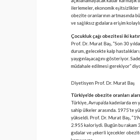
açıklanamayacak kadar karmaşık bi
ilerlemeler, ekonomik eşitsizlikle
SAĞLIK
obezite oranlarının artmasında bü
Günde yalnızca 3 
ve sağlıksız gıdalara erişim kolayl
yetiyor! Alzheimer
Çocukluk çağı obezitesi iki katı
karşı çelikten kal
Prof. Dr. Murat Baş, “Son 30 yılda
Cisamer
3 ay önce
durum, gelecekte kalp hastalıkları,
yaygınlaşacağını gösteriyor. Sadec
müdahale edilmesi gerekiyor” diyo
Diyetisyen Prof. Dr. Murat Baş
Türkiye’de obezite oranları alar
Türkiye, Avrupa’da kadınlarda en 
sahip ülkeler arasında. 1975’te y
yükseldi. Prof. Dr. Murat Baş, “19
2.955 kaloriydi. Bugün bu rakam 3
gıdalar ve şekerli içecekler obezit