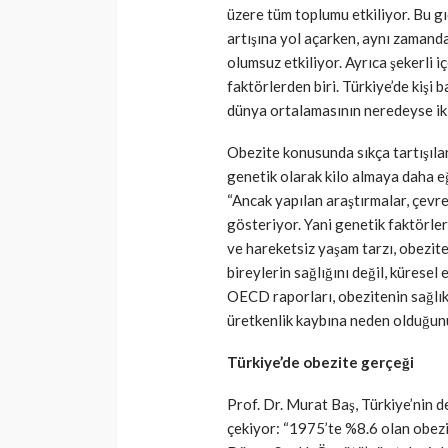
üzere tüm toplumu etkiliyor. Bu gı
artışına yol açarken, aynı zamanda
olumsuz etkiliyor. Ayrıca şekerli 
faktörlerden biri. Türkiye’de kişi b
dünya ortalamasının neredeyse iki
Obezite konusunda sıkça tartışılan
genetik olarak kilo almaya daha eğ
“Ancak yapılan araştırmalar, çevres
gösteriyor. Yani genetik faktörler 
ve hareketsiz yaşam tarzı, obezit
bireylerin sağlığını değil, küresel 
OECD raporları, obezitenin sağlık
üretkenlik kaybına neden olduğunu
Türkiye’de obezite gerçeği
Prof. Dr. Murat Baş, Türkiye’nin de
çekiyor: “1975’te %8.6 olan obezi