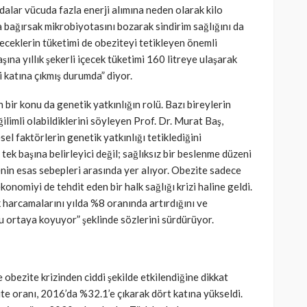
dalar vücuda fazla enerji alımına neden olarak kilo
 bağırsak mikrobiyotasını bozarak sindirim sağlığını da
içeceklerin tüketimi de obeziteyi tetikleyen önemli
aşına yıllık şekerli içecek tüketimi 160 litreye ulaşarak
 katına çıkmış durumda” diyor.
 bir konu da genetik yatkınlığın rolü. Bazı bireylerin
ilimli olabildiklerini söyleyen Prof. Dr. Murat Baş,
el faktörlerin genetik yatkınlığı tetiklediğini
tek başına belirleyici değil; sağlıksız bir beslenme düzeni
enin esas sebepleri arasında yer alıyor. Obezite sadece
ekonomiyi de tehdit eden bir halk sağlığı krizi haline geldi.
 harcamalarını yılda %8 oranında artırdığını ve
 ortaya koyuyor” şeklinde sözlerini sürdürüyor.
 obezite krizinden ciddi şekilde etkilendiğine dikkat
te oranı, 2016’da %32.1’e çıkarak dört katına yükseldi.