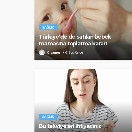
SAĞLIK
Türkiye’de de satılan bebek
mamasına toplatma kararı
Cisamer
3 ay önce
SAĞLIK
Bu takviyeleri ihtiyacınız