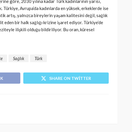
ine göre, 2030 yılına kadar Türk kadınlarının yarısı,
ak. Türkiye, Avrupa’da kadınlarda en yüksek, erkeklerde ise
ik artış, yalnızca bireylerin yaşam kalitesini değil, sağlık
t eden bir halk sağlığı krizine işaret ediyor. Türkiye’de
eyle ilişkili olduğu bildiriliyor. Bu oran, küresel
te
Sağlık
Türk
OK
SHARE ON TWITTER