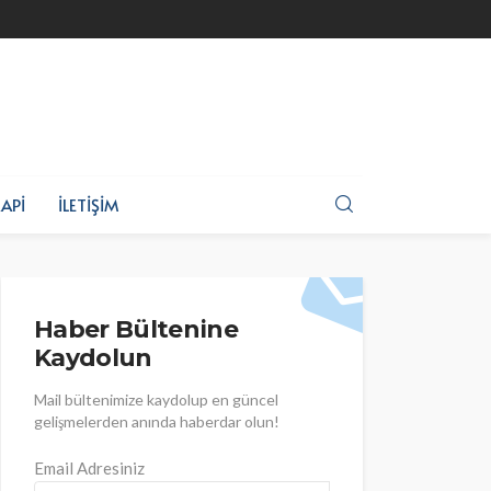
API
İLETIŞIM
Haber Bültenine
Kaydolun
Mail bültenimize kaydolup en güncel
gelişmelerden anında haberdar olun!
Email Adresiniz