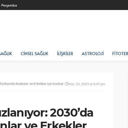
- Perşembe
SAĞLIK
CINSEL SAĞLIK
İLIŞKILER
ASTROLOJI
FITOTER
 Türkiye’de Kadınlar ve Erkekler için korkutan takamlar!
Mar. 23, 2025 at 4:07 pm
ızlanıyor: 2030’da
nlar ve Erkekler