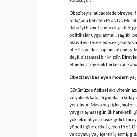
konuşuyor.
Obeziteyle mücadelede bireysel fa
olduğunu belirten Prof. Dr. Murat 
daha iyi hizmet sunacak şekilde gel
politikalar uygulanmalı, sağlıklı be
aktiviteyi teşvik edecek şekilde yap
obeziteye dair toplumsal damgalam
değil, sistemsel bir krizdir. Birey
etmeliyiz” diyerek herkesi bu konu
Obeziteyi besleyen modern ya
Günümüzde fiziksel aktivitenin aza
ve yüksek kalorili gıdaların kolay
yer alıyor. Masa başı işler, motorl
yaygınlaşması günlük hareketliliği 
yüksek maliyeti düşük gelirli birey
yönelttiğine dikkat çeken Prof. Dr
ve doymuş yağ içeren işlenmiş gıd