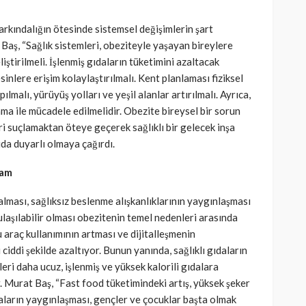
rkındalığın ötesinde sistemsel değişimlerin şart
Baş, “Sağlık sistemleri, obeziteyle yaşayan bireylere
iştirilmeli. İşlenmiş gıdaların tüketimini azaltacak
sinlere erişim kolaylaştırılmalı. Kent planlaması fiziksel
ılmalı, yürüyüş yolları ve yeşil alanlar artırılmalı. Ayrıca,
a ile mücadele edilmelidir. Obezite bireysel bir sorun
leri suçlamaktan öteye geçerek sağlıklı bir gelecek inşa
da duyarlı olmaya çağırdı.
şam
lması, sağlıksız beslenme alışkanlıklarının yaygınlaşması
 ulaşılabilir olması obezitenin temel nedenleri arasında
u araç kullanımının artması ve dijitalleşmenin
ciddi şekilde azaltıyor. Bunun yanında, sağlıklı gıdaların
leri daha ucuz, işlenmiş ve yüksek kalorili gıdalara
. Murat Baş, “Fast food tüketimindeki artış, yüksek şeker
aların yaygınlaşması, gençler ve çocuklar başta olmak