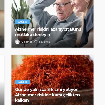
SAĞLIK
Alzheimer riskini azaltıyor: Bunu
mutlaka deneyin
Cisamer
3 ay önce
SAĞLIK
Günde yalnızca 3 kısmı yetiyor!
Alzheimer riskine karşı çelikten
kalkan