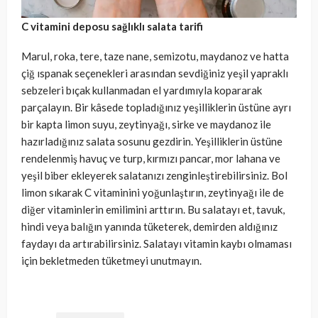
C vitamini deposu sağlıklı salata tarifi
Marul, roka, tere, taze nane, semizotu, maydanoz ve hatta
çiğ ıspanak seçenekleri arasından sevdiğiniz yeşil yapraklı
sebzeleri bıçak kullanmadan el yardımıyla kopararak
parçalayın. Bir kâsede topladığınız yeşilliklerin üstüne ayrı
bir kapta limon suyu, zeytinyağı, sirke ve maydanoz ile
hazırladığınız salata sosunu gezdirin. Yeşilliklerin üstüne
rendelenmiş havuç ve turp, kırmızı pancar, mor lahana ve
yeşil biber ekleyerek salatanızı zenginleştirebilirsiniz. Bol
limon sıkarak C vitaminini yoğunlaştırın, zeytinyağı ile de
diğer vitaminlerin emilimini arttırın. Bu salatayı et, tavuk,
hindi veya balığın yanında tüketerek, demirden aldığınız
faydayı da artırabilirsiniz. Salatayı vitamin kaybı olmaması
için bekletmeden tüketmeyi unutmayın.