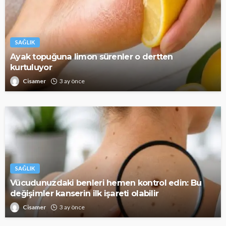
SAĞLIK
Ayak topuğuna limon sürenler o dertten
kurtuluyor
Cisamer
3 ay önce
SAĞLIK
Vücudunuzdaki benleri hemen kontrol edin: Bu
değişimler kanserin ilk işareti olabilir
Cisamer
3 ay önce