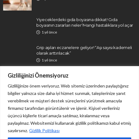
Yiyeceklerdeki gıda boyasına dikkat! Gıda
boyasının zararları neler?Hangi hastalıklara yol açar
1 yıl önce
Grip aşıları eczanelere geliyor! “Aşı sayısı kademeli
olarak arttırılacak”
1 yıl önce
Gizliliğinizi Önemsiyoruz
Gizliliğinize önem veriyoruz. Web sitemiz üzerinden paylaştığınız
bilgiler yalnızca size daha iyi hizmet sunmak, taleplerinize yanıt
verebilmek ve müşteri destek süreçlerini yürütmek amacıyla
firmamız tarafından görüntülenir ve işlenir. Kişisel verileriniz
İletişim
Gizlilik Politikası
üçüncü kişilerle ticari amaçla satılmaz, kiralanmaz veya
paylaşılmaz. Websitemizi kullanarak gizlilik politikamızı kabul etmiş
sayılırsınız.
Gizlilik Politikası