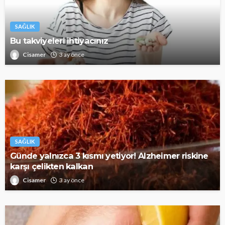
SAĞLIK
Bu takviyeleri ihtiyacınız
Cisamer
3 ay önce
SAĞLIK
Günde yalnızca 3 kısmı yetiyor! Alzheimer riskine
karşı çelikten kalkan
Cisamer
3 ay önce