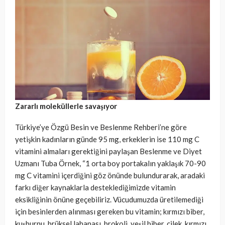
Zararlı moleküllerle savaşıyor
Türkiye’ye Özgü Besin ve Beslenme Rehberi’ne göre
yetişkin kadınların günde 95 mg, erkeklerin ise 110 mg C
vitamini almaları gerektiğini paylaşan Beslenme ve Diyet
Uzmanı Tuba Örnek, “1 orta boy portakalın yaklaşık 70-90
mg C vitamini içerdiğini göz önünde bulundurarak, aradaki
farkı diğer kaynaklarla desteklediğimizde vitamin
eksikliğinin önüne geçebiliriz. Vücudumuzda üretilemediği
için besinlerden alınması gereken bu vitamin; kırmızı biber,
kuşburnu, brüksel lahanası, brokoli, yeşil biber, çilek, kırmızı