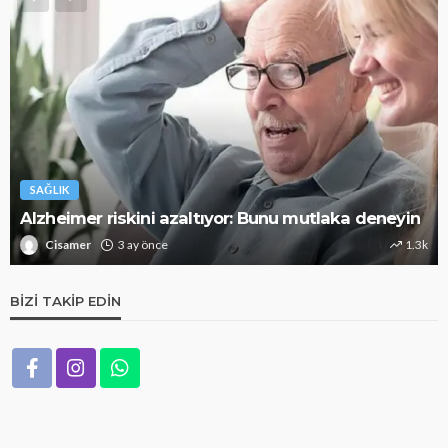
SAĞLIK
Alzheimer riskini azaltıyor: Bunu mutlaka deneyin
Cisamer
3 ay önce
1.3k
BIZI TAKIP EDIN