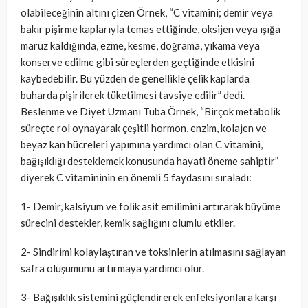
olabileceğinin altını çizen Örnek, “C vitamini; demir veya
bakır pişirme kaplarıyla temas ettiğinde, oksijen veya ışığa
maruz kaldığında, ezme, kesme, doğrama, yıkama veya
konserve edilme gibi süreçlerden geçtiğinde etkisini
kaybedebilir. Bu yüzden de genellikle çelik kaplarda
buharda pişirilerek tüketilmesi tavsiye edilir” dedi.
Beslenme ve Diyet Uzmanı Tuba Örnek, “Birçok metabolik
süreçte rol oynayarak çeşitli hormon, enzim, kolajen ve
beyaz kan hücreleri yapımına yardımcı olan C vitamini,
bağışıklığı desteklemek konusunda hayati öneme sahiptir”
diyerek C vitamininin en önemli 5 faydasını sıraladı:
1- Demir, kalsiyum ve folik asit emilimini artırarak büyüme
sürecini destekler, kemik sağlığını olumlu etkiler.
2- Sindirimi kolaylaştıran ve toksinlerin atılmasını sağlayan
safra oluşumunu artırmaya yardımcı olur.
3- Bağışıklık sistemini güçlendirerek enfeksiyonlara karşı