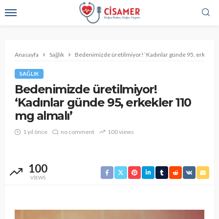
Anasayfa
Sağlık
Bedenimizde üretilmiyor! ‘Kadınlar günde 95, erkekler
SAĞLIK
Bedenimizde üretilmiyor!
‘Kadınlar günde 95, erkekler 110
mg almalı’
1 yıl önce
no comment
100 views
100
VIEWS