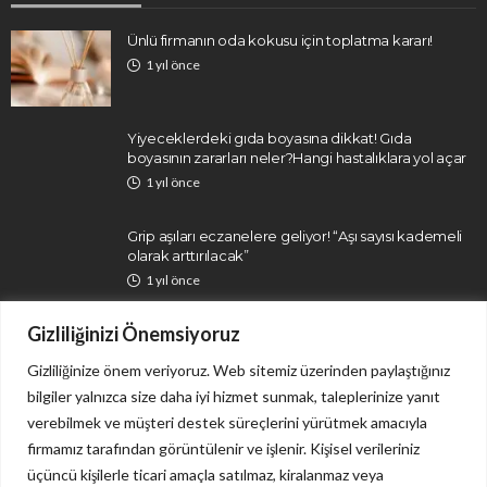
Ünlü firmanın oda kokusu için toplatma kararı!
1 yıl önce
Yiyeceklerdeki gıda boyasına dikkat! Gıda
boyasının zararları neler?Hangi hastalıklara yol açar
1 yıl önce
Grip aşıları eczanelere geliyor! “Aşı sayısı kademeli
olarak arttırılacak”
1 yıl önce
Gizliliğinizi Önemsiyoruz
Gizliliğinize önem veriyoruz. Web sitemiz üzerinden paylaştığınız
bilgiler yalnızca size daha iyi hizmet sunmak, taleplerinize yanıt
verebilmek ve müşteri destek süreçlerini yürütmek amacıyla
firmamız tarafından görüntülenir ve işlenir. Kişisel verileriniz
İletişim
Gizlilik Politikası
üçüncü kişilerle ticari amaçla satılmaz, kiralanmaz veya