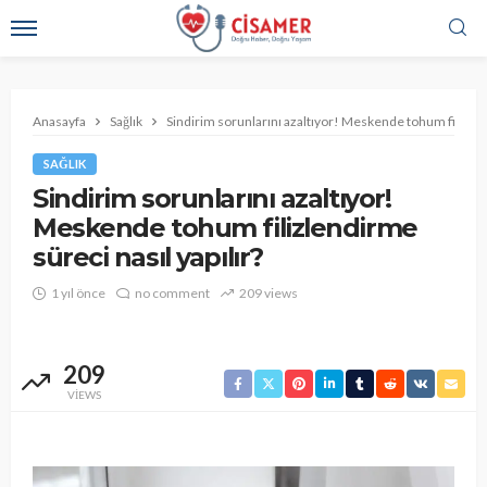
Anasayfa
Sağlık
Sindirim sorunlarını azaltıyor! Meskende tohum filizlend
SAĞLIK
Sindirim sorunlarını azaltıyor!
Meskende tohum filizlendirme
süreci nasıl yapılır?
1 yıl önce
no comment
209 views
209
VIEWS