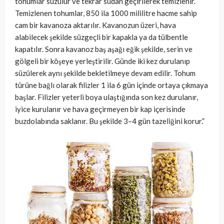
tohumlar süzülür ve tekrar sudan geçirilerek temizlenir.
Temizlenen tohumlar, 850 ila 1000 mililitre hacme sahip
cam bir kavanoza aktarılır. Kavanozun üzeri, hava
alabilecek şekilde süzgeçli bir kapakla ya da tülbentle
kapatılır. Sonra kavanoz baş aşağı eğik şekilde, serin ve
gölgeli bir köşeye yerleştirilir. Günde iki kez durulanıp
süzülerek aynı şekilde bekletilmeye devam edilir. Tohum
türüne bağlı olarak filizler 1 ila 6 gün içinde ortaya çıkmaya
başlar. Filizler yeterli boya ulaştığında son kez durulanır,
iyice kurulanır ve hava geçirmeyen bir kap içerisinde
buzdolabında saklanır. Bu şekilde 3–4 gün tazeliğini korur.”