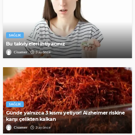
SAĞLIK
Bu takviyeleri ihtiyacınız
Cisamer
3 ay önce
SAĞLIK
Günde yalnızca 3 kısmı yetiyor! Alzheimer riskine
karşı çelikten kalkan
Cisamer
3 ay önce