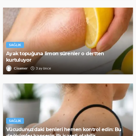
SAĞLIK
Ayak topuğuna limon sürenler o dertten
kurtuluyor
Cisamer
3 ay önce
SAĞLIK
Vücudunuzdaki benleri hemen kontrol edin: Bu
değişimler kanserin ilk işareti olabilir