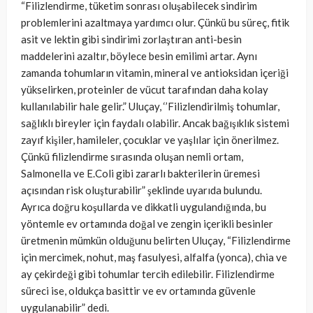
“Filizlendirme, tüketim sonrası oluşabilecek sindirim
problemlerini azaltmaya yardımcı olur. Çünkü bu süreç, fitik
asit ve lektin gibi sindirimi zorlaştıran anti-besin
maddelerini azaltır, böylece besin emilimi artar. Aynı
zamanda tohumların vitamin, mineral ve antioksidan içeriği
yükselirken, proteinler de vücut tarafından daha kolay
kullanılabilir hale gelir.” Uluçay, ‘’Filizlendirilmiş tohumlar,
sağlıklı bireyler için faydalı olabilir. Ancak bağışıklık sistemi
zayıf kişiler, hamileler, çocuklar ve yaşlılar için önerilmez.
Çünkü filizlendirme sırasında oluşan nemli ortam,
Salmonella ve E.Coli gibi zararlı bakterilerin üremesi
açısından risk oluşturabilir” şeklinde uyarıda bulundu.
Ayrıca doğru koşullarda ve dikkatli uygulandığında, bu
yöntemle ev ortamında doğal ve zengin içerikli besinler
üretmenin mümkün olduğunu belirten Uluçay, “Filizlendirme
için mercimek, nohut, maş fasulyesi, alfalfa (yonca), chia ve
ay çekirdeği gibi tohumlar tercih edilebilir. Filizlendirme
süreci ise, oldukça basittir ve ev ortamında güvenle
uygulanabilir” dedi.