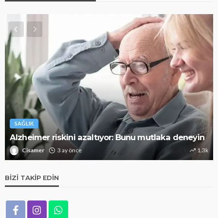
SAĞLIK
Alzheimer riskini azaltıyor: Bunu mutlaka deneyin
Cisamer
3 ay önce
1.3k
BIZI TAKIP EDIN