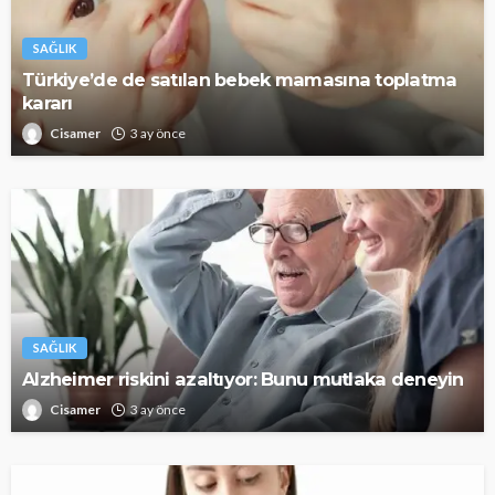
SAĞLIK
Türkiye’de de satılan bebek mamasına toplatma
kararı
Cisamer
3 ay önce
SAĞLIK
Alzheimer riskini azaltıyor: Bunu mutlaka deneyin
Cisamer
3 ay önce