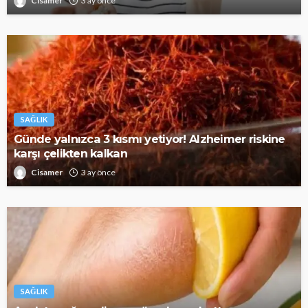
Cisamer
3 ay önce
SAĞLIK
Günde yalnızca 3 kısmı yetiyor! Alzheimer riskine
karşı çelikten kalkan
Cisamer
3 ay önce
SAĞLIK