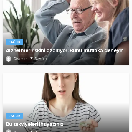
SAĞLIK
Alzheimer riskini azaltıyor: Bunu mutlaka deneyin
Cisamer
3 ay önce
SAĞLIK
Bu takviyeleri ihtiyacınız