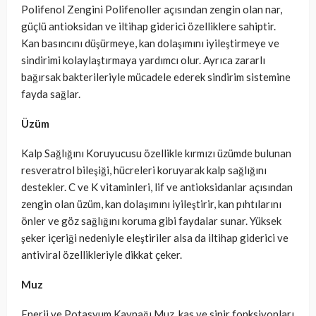
Polifenol Zengini Polifenoller açısından zengin olan nar,
güçlü antioksidan ve iltihap giderici özelliklere sahiptir.
Kan basıncını düşürmeye, kan dolaşımını iyileştirmeye ve
sindirimi kolaylaştırmaya yardımcı olur. Ayrıca zararlı
bağırsak bakterileriyle mücadele ederek sindirim sistemine
fayda sağlar.
Üzüm
Kalp Sağlığını Koruyucusu özellikle kırmızı üzümde bulunan
resveratrol bileşiği, hücreleri koruyarak kalp sağlığını
destekler. C ve K vitaminleri, lif ve antioksidanlar açısından
zengin olan üzüm, kan dolaşımını iyileştirir, kan pıhtılarını
önler ve göz sağlığını koruma gibi faydalar sunar. Yüksek
şeker içeriği nedeniyle eleştiriler alsa da iltihap giderici ve
antiviral özellikleriyle dikkat çeker.
Muz
Enerji ve Potasyum Kaynağı Muz, kas ve sinir fonksiyonları