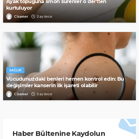
Ayak topuğuna limon sürenler o dertten
kurtuluyor
Cisamer
3 ay önce
SAĞLIK
Vücudunuzdaki benleri hemen kontrol edin: Bu
değişimler kanserin ilk işareti olabilir
Cisamer
3 ay önce
Haber Bültenine Kaydolun