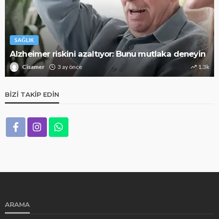
SAĞLIK
Alzheimer riskini azaltıyor: Bunu mutlaka deneyin
Cisamer
3 ay önce
1.3k
BIZI TAKIP EDIN
ARAMA