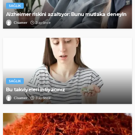
SAĞLIK
Alzheimer riskini azaltıyor: Bunu mutlaka deneyin
Cisamer
3 ay önce
SAĞLIK
Bu takviyeleri ihtiyacınız
Cisamer
3 ay önce