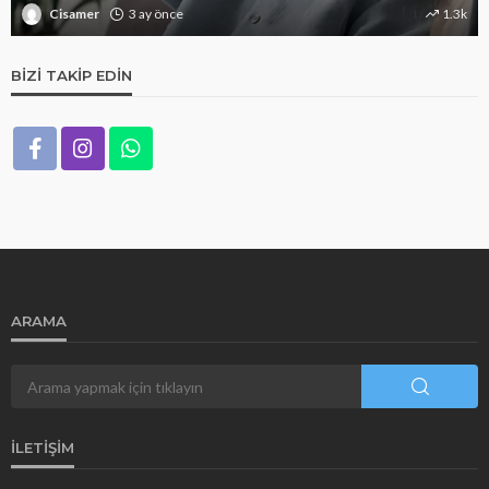
Cisamer
3 ay önce
1.3k
BIZI TAKIP EDIN
ARAMA
İLETIŞIM