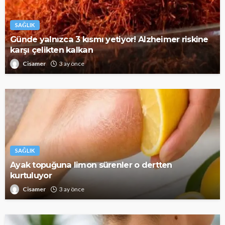
SAĞLIK
Günde yalnızca 3 kısmı yetiyor! Alzheimer riskine
karşı çelikten kalkan
Cisamer
3 ay önce
SAĞLIK
Ayak topuğuna limon sürenler o dertten
kurtuluyor
Cisamer
3 ay önce