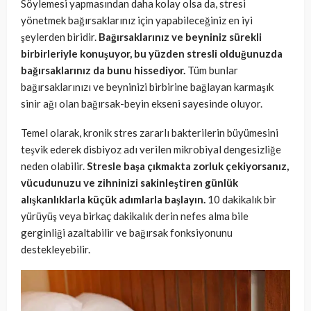
Söylemesi yapmasından daha kolay olsa da, stresi
yönetmek bağırsaklarınız için yapabileceğiniz en iyi
şeylerden biridir.
Bağırsaklarınız ve beyniniz sürekli
birbirleriyle konuşuyor, bu yüzden stresli olduğunuzda
bağırsaklarınız da bunu hissediyor.
Tüm bunlar
bağırsaklarınızı ve beyninizi birbirine bağlayan karmaşık
sinir ağı olan bağırsak-beyin ekseni sayesinde oluyor.
Temel olarak, kronik stres zararlı bakterilerin büyümesini
teşvik ederek disbiyoz adı verilen mikrobiyal dengesizliğe
neden olabilir.
Stresle başa çıkmakta zorluk çekiyorsanız,
vücudunuzu ve zihninizi sakinleştiren günlük
alışkanlıklarla küçük adımlarla başlayın.
10 dakikalık bir
yürüyüş veya birkaç dakikalık derin nefes alma bile
gerginliği azaltabilir ve bağırsak fonksiyonunu
destekleyebilir.