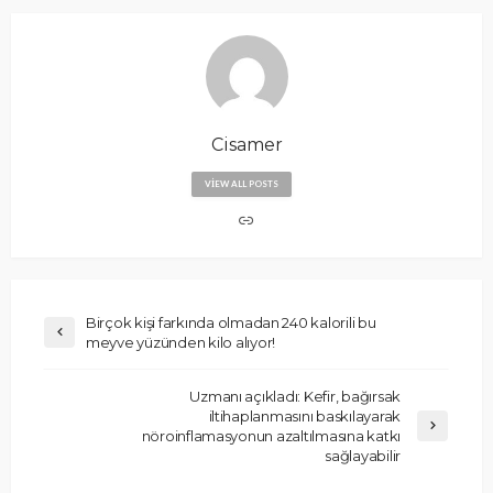
Cisamer
VIEW ALL POSTS
Birçok kişi farkında olmadan 240 kalorili bu
meyve yüzünden kilo alıyor!
Uzmanı açıkladı: Kefir, bağırsak
iltihaplanmasını baskılayarak
nöroinflamasyonun azaltılmasına katkı
sağlayabilir