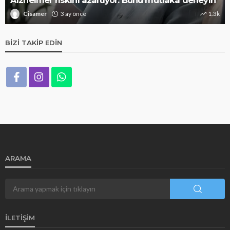
Cisamer
3 ay önce
1.3k
BIZI TAKIP EDIN
ARAMA
İLETIŞIM