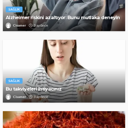
SAĞLIK
Alzheimer riskini azaltıyor: Bunu mutlaka deneyin
Cisamer
3 ay önce
SAĞLIK
Bu takviyeleri ihtiyacınız
Cisamer
3 ay önce