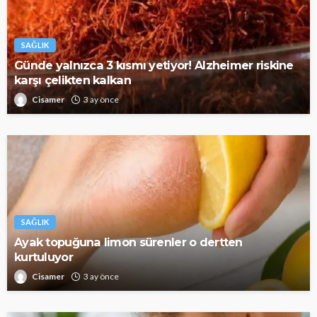
SAĞLIK
Günde yalnızca 3 kısmı yetiyor! Alzheimer riskine
karşı çelikten kalkan
Cisamer
3 ay önce
SAĞLIK
Ayak topuğuna limon sürenler o dertten
kurtuluyor
Cisamer
3 ay önce