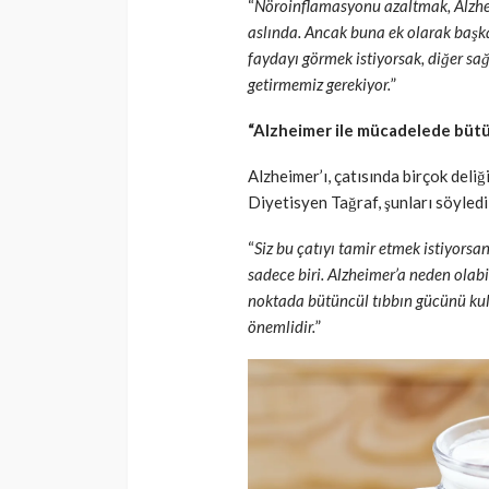
“
Nöroinflamasyonu azaltmak, Alzhei
aslında. Ancak buna ek olarak başka
faydayı görmek istiyorsak, diğer sa
getirmemiz gerekiyor.
”
“Alzheimer ile mücadelede bütü
Alzheimer’ı, çatısında birçok deliğ
Diyetisyen Tağraf, şunları söyledi
“
Siz bu çatıyı tamir etmek istiyorsa
sadece biri. Alzheimer’a neden olabil
noktada bütüncül tıbbın gücünü kull
önemlidir.
”