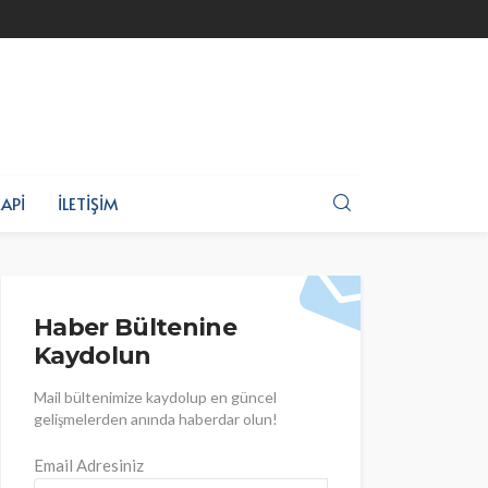
API
İLETIŞIM
Haber Bültenine
Kaydolun
Mail bültenimize kaydolup en güncel
gelişmelerden anında haberdar olun!
Email Adresiniz