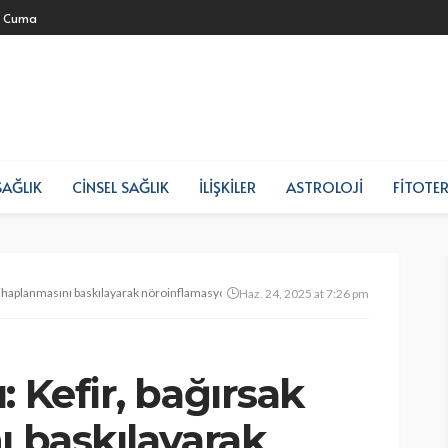
- Cuma
SAĞLIK
CINSEL SAĞLIK
İLIŞKILER
ASTROLOJI
FITOTER
ltihaplanmasını baskılayarak nöroinflamasyonun azaltılmasına katkı sağlayabilir
Haz. 24, 2025 at 7:26 pm
: Kefir, bağırsak
ı baskılayarak