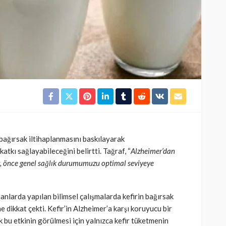
SAĞLIK
kısmı
 riskine
Türkiye’de de satılan bebek
kan
mamasına toplatma kararı
393
Cisamer
3 ay önce
963
n bağırsak iltihaplanmasını baskılayarak
tkı sağlayabileceğini belirtti. Tağraf, “
Alzheimer’dan
z, önce genel sağlık durumumuzu optimal seviyeye
nlarda yapılan bilimsel çalışmalarda kefirin bağırsak
ne dikkat çekti. Kefir’in Alzheimer’a karşı koruyucu bir
k bu etkinin görülmesi için yalnızca kefir tüketmenin