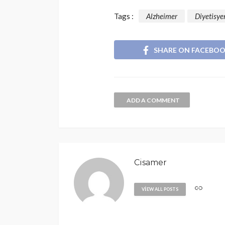
Tags :
Alzheimer
Diyetisye
SHARE ON FACEBO
ADD A COMMENT
Cisamer
VIEW ALL POSTS