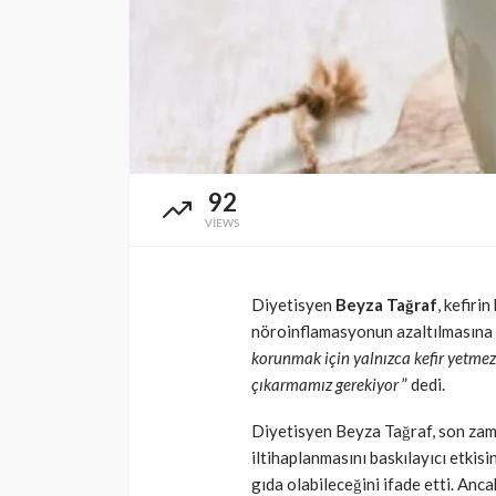
SAĞLIK
Günde yalnızca 3 
yetiyor! Alzheimer
karşı çelikten kal
Cisamer
3 ay önce
92
VIEWS
Diyetisyen
Beyza Tağraf
, kefiri
nöroinflamasyonun azaltılmasına ka
korunmak için yalnızca kefir yetme
çıkarmamız gerekiyor
” dedi.
Diyetisyen Beyza Tağraf, son zama
iltihaplanmasını baskılayıcı etkisi
gıda olabileceğini ifade etti. Anca