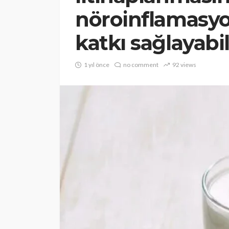
nöroinflamasyo
katkı sağlayabil
1 yıl önce
no comment
92 views