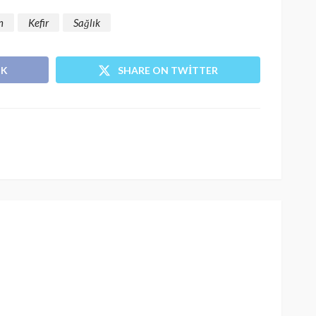
n
Kefir
Sağlık
OK
SHARE ON TWITTER