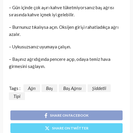
– Gün içinde çok aşırı kahve tüketmiyorsanız baş ağrısı
sırasında kahve içmek iyi gelebilir.
– Burnunuz tıkalıysa açın. Oksijen girişi rahatladıkça ağrı
azalır.
– Uykusuzsanız uyumaya çalışın.
– Başınız ağrıdığında pencere açıp, odaya temiz hava
girmesini sağlayın.
Tags :
Ağrı
Baş
Baş Ağrısı
Şiddetli
Tipi
SHARE ON FACEBOOK
SHARE ON TWITTER