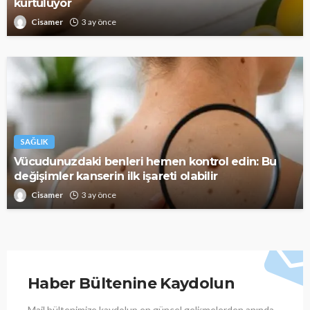
kurtuluyor
Cisamer
3 ay önce
SAĞLIK
Vücudunuzdaki benleri hemen kontrol edin: Bu
değişimler kanserin ilk işareti olabilir
Cisamer
3 ay önce
Haber Bültenine Kaydolun
Mail bültenimize kaydolup en güncel gelişmelerden anında