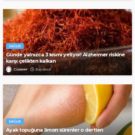
SAĞLIK
Günde yalnızca 3 kısmı yetiyor! Alzheimer riskine
karşı çelikten kalkan
Cisamer
3 ay önce
SAĞLIK
Ayak topuğuna limon sürenler o dertten