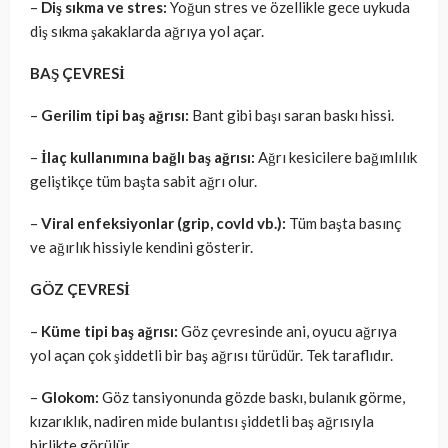
–
Diş sıkma ve stres:
Yoğun stres ve özellikle gece uykuda
diş sıkma şakaklarda ağrıya yol açar.
BAŞ ÇEVRESİ
–
Gerilim tipi baş ağrısı:
Bant gibi başı saran baskı hissi.
–
İlaç kullanımına bağlı baş ağrısı:
Ağrı kesicilere bağımlılık
geliştikçe tüm başta sabit ağrı olur.
–
Viral enfeksiyonlar (grip, covId vb.):
Tüm başta basınç
ve ağırlık hissiyle kendini gösterir.
GÖZ ÇEVRESİ
–
Küme tipi baş ağrısı:
Göz çevresinde ani, oyucu ağrıya
yol açan çok şiddetli bir baş ağrısı türüdür. Tek taraflıdır.
–
Glokom:
Göz tansiyonunda gözde baskı, bulanık görme,
kızarıklık, nadiren mide bulantısı şiddetli baş ağrısıyla
birlikte görülür.