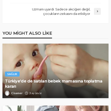
Uzmanı uyardı: Sadece akciğeri değil,
çocukların zekasını da etkiliyor
YOU MIGHT ALSO LIKE
SAĞLIK
Türkiye’de de satılan bebek mamasına toplatma
kararı
Cisamer
3 ay önce