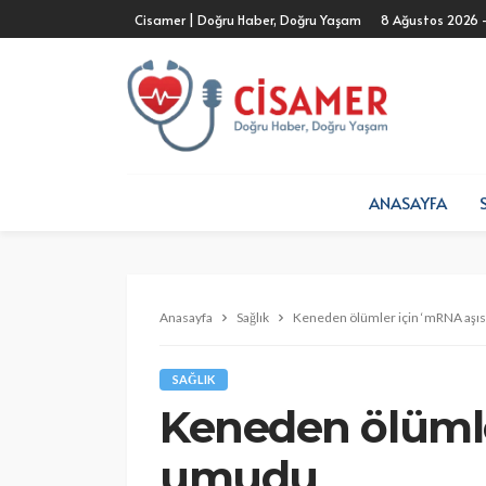
Cisamer | Doğru Haber, Doğru Yaşam
8 Ağustos 2026 
ANASAYFA
Anasayfa
Sağlık
Keneden ölümler için ‘mRNA aşı
SAĞLIK
Keneden ölümle
umudu