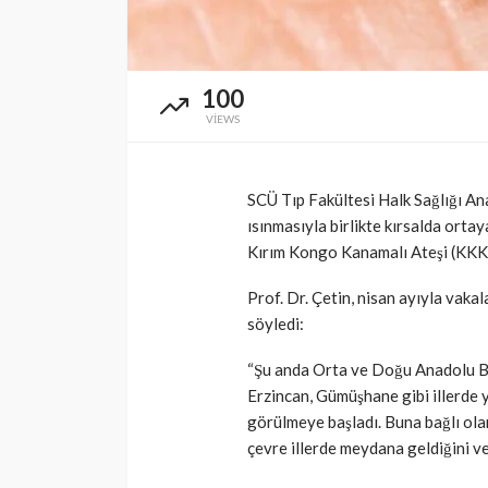
100
VIEWS
SCÜ Tıp Fakültesi Halk Sağlığı Ana
ısınmasıyla birlikte kırsalda ortay
Kırım Kongo Kanamalı Ateşi (KKKA
Prof. Dr. Çetin, nisan ayıyla vakal
söyledi:
“Şu anda Orta ve Doğu Anadolu Böl
Erzincan, Gümüşhane gibi illerde 
görülmeye başladı. Buna bağlı ola
çevre illerde meydana geldiğini v