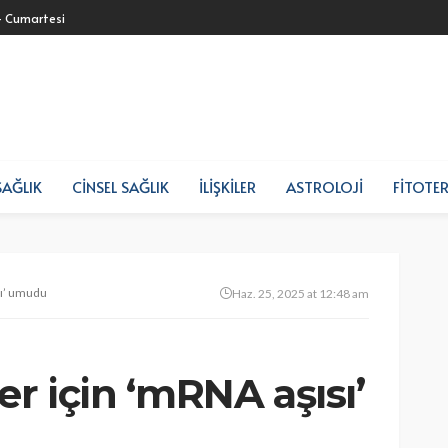
- Cumartesi
SAĞLIK
CINSEL SAĞLIK
İLIŞKILER
ASTROLOJI
FITOTER
sı’ umudu
Haz. 25, 2025 at 12:48 am
r için ‘mRNA aşısı’