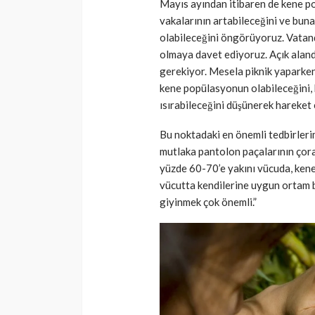
Mayıs ayından itibaren de kene p
vakalarının artabileceğini ve buna
olabileceğini öngörüyoruz. Vatand
olmaya davet ediyoruz. Açık aland
gerekiyor. Mesela piknik yaparken
kene popülasyonun olabileceğini, b
ısırabileceğini düşünerek hareket
Bu noktadaki en önemli tedbirlerim
mutlaka pantolon paçalarının çora
yüzde 60-70’e yakını vücuda, kene
vücutta kendilerine uygun ortam bu
giyinmek çok önemli.”