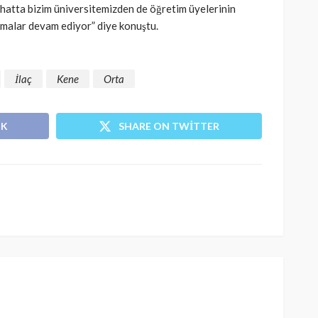
 hatta bizim üniversitemizden de öğretim üyelerinin
malar devam ediyor” diye konuştu.
İlaç
Kene
Orta
OK
SHARE ON TWITTER