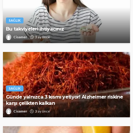
SAĞLIK
Bu takviyeleri ihtiyacınız
Cisamer
3 ay önce
SAĞLIK
Günde yalnızca 3 kısmı yetiyor! Alzheimer riskine
karşı çelikten kalkan
Cisamer
3 ay önce