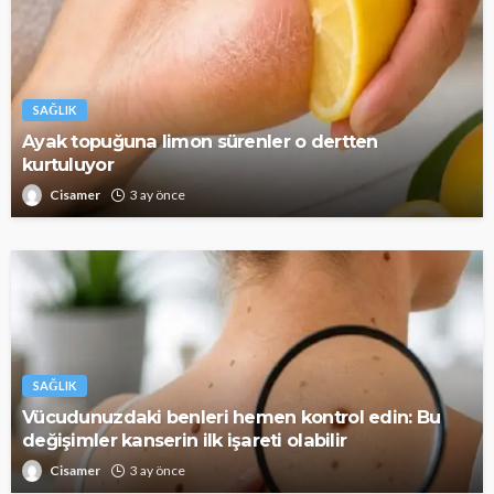
SAĞLIK
Ayak topuğuna limon sürenler o dertten
kurtuluyor
Cisamer
3 ay önce
SAĞLIK
Vücudunuzdaki benleri hemen kontrol edin: Bu
değişimler kanserin ilk işareti olabilir
Cisamer
3 ay önce