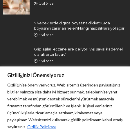
1 yıl önce
Yiyeceklerdeki gıda boyasına dikkat! Gıda
boyasının zararları neler?Hangi hastalıklara yol açar
1 yıl önce
Grip aşıları eczanelere geliyor! “Aşı sayısı kademeli
olarak arttırılacak”
1 yıl önce
Gizliliğinizi Önemsiyoruz
Gizliliğinize önem veriyoruz. Web sitemiz üzerinden paylaştığınız
bilgiler yalnızca size daha iyi hizmet sunmak, taleplerinize yanıt
verebilmek ve müşteri destek süreçlerini yürütmek amacıyla
firmamız tarafından görüntülenir ve işlenir. Kişisel verileriniz
İletişim
Gizlilik Politikası
üçüncü kişilerle ticari amaçla satılmaz, kiralanmaz veya
paylaşılmaz. Websitemizi kullanarak gizlilik politikamızı kabul etmiş
sayılırsınız.
Gizlilik Politikası