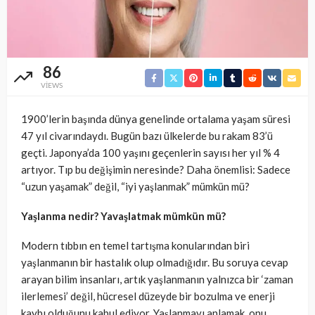
86
VIEWS
1900’lerin başında dünya genelinde ortalama yaşam süresi
47 yıl civarındaydı. Bugün bazı ülkelerde bu rakam 83’ü
geçti. Japonya’da 100 yaşını geçenlerin sayısı her yıl % 4
artıyor. Tıp bu değişimin neresinde? Daha önemlisi: Sadece
“uzun yaşamak” değil, “iyi yaşlanmak” mümkün mü?
Yaşlanma nedir? Yavaşlatmak mümkün mü?
Modern tıbbın en temel tartışma konularından biri
yaşlanmanın bir hastalık olup olmadığıdır. Bu soruya cevap
arayan bilim insanları, artık yaşlanmanın yalnızca bir ‘zaman
ilerlemesi’ değil, hücresel düzeyde bir bozulma ve enerji
kaybı olduğunu kabul ediyor. Yaşlanmayı anlamak, onu