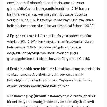
enerji santrali olan mitokondrilerin zamanla zarar
görmesidir.Yaş ilerledikçe, mitokondriler DNA hasarı
biriktirir ve daha az verimli çalışır. Bu zarar, vücutta
yorgunluk, bağışıklık zayıflığı ve kas kaybı gibi yaşlanma
belirtilerine neden olur. (Harvard Medical School, 2022)
3 Epigenetik saat:
Hücrelerimizin yaşı sadece takvim
yılıyla değil, DNA’mızın kimyasal modifikasyonlarıyla da
belirleniyor. “DNA metilasyonu” gibi epigenetik
değişiklikler, biyolojik yaşı belirleyen en güçlü
göstergelerden biri oldu (Horvath Epigenetic Clock).
4 Protein atıklarının birikimi:
Hatalı katlanmış proteinlerin
temizlenememesi, alzheimer dahil pek çok yaşlılık
hastalığının temelinde yer alıyor. Yaşlanan hücreler, bu
atıkları ortadan kaldıramaz hale geliyor.
5 İnflammaging (Kronik inflamasyon):
Vücutta, görünür
bir enfeksiyon olmadığı halde devam eden düşük düzeyli