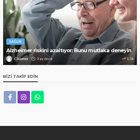
SAĞLIK
Alzheimer riskini azaltıyor: Bunu mutlaka deneyin
Cisamer
3 ay önce
1.3k
BIZI TAKIP EDIN