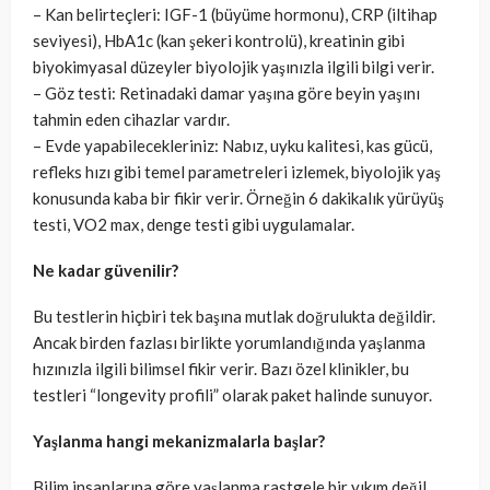
– Kan belirteçleri: IGF-1 (büyüme hormonu), CRP (iltihap
seviyesi), HbA1c (kan şekeri kontrolü), kreatinin gibi
biyokimyasal düzeyler biyolojik yaşınızla ilgili bilgi verir.
– Göz testi: Retinadaki damar yaşına göre beyin yaşını
tahmin eden cihazlar vardır.
– Evde yapabilecekleriniz: Nabız, uyku kalitesi, kas gücü,
refleks hızı gibi temel parametreleri izlemek, biyolojik yaş
konusunda kaba bir fikir verir. Örneğin 6 dakikalık yürüyüş
testi, VO2 max, denge testi gibi uygulamalar.
Ne kadar güvenilir?
Bu testlerin hiçbiri tek başına mutlak doğrulukta değildir.
Ancak birden fazlası birlikte yorumlandığında yaşlanma
hızınızla ilgili bilimsel fikir verir. Bazı özel klinikler, bu
testleri “longevity profili” olarak paket halinde sunuyor.
Yaşlanma hangi mekanizmalarla başlar?
Bilim insanlarına göre yaşlanma rastgele bir yıkım değil,