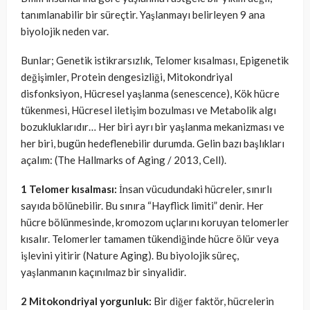
tanımlanabilir bir süreçtir. Yaşlanmayı belirleyen 9 ana
biyolojik neden var.
Bunlar; Genetik istikrarsızlık, Telomer kısalması, Epigenetik
değişimler, Protein dengesizliği, Mitokondriyal
disfonksiyon, Hücresel yaşlanma (senescence), Kök hücre
tükenmesi, Hücresel iletişim bozulması ve Metabolik algı
bozukluklarıdır… Her biri ayrı bir yaşlanma mekanizması ve
her biri, bugün hedeflenebilir durumda. Gelin bazı başlıkları
açalım: (The Hallmarks of Aging / 2013, Cell).
1 Telomer kısalması:
İnsan vücudundaki hücreler, sınırlı
sayıda bölünebilir. Bu sınıra “Hayflick limiti” denir. Her
hücre bölünmesinde, kromozom uçlarını koruyan telomerler
kısalır. Telomerler tamamen tükendiğinde hücre ölür veya
işlevini yitirir (Nature Aging). Bu biyolojik süreç,
yaşlanmanın kaçınılmaz bir sinyalidir.
2 Mitokondriyal yorgunluk:
Bir diğer faktör, hücrelerin