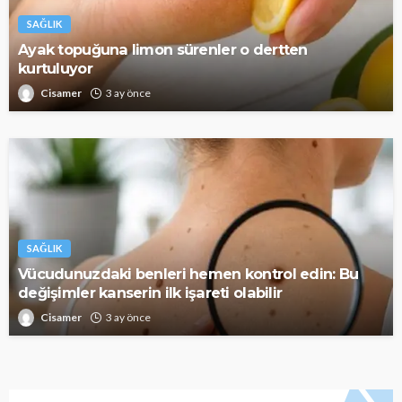
SAĞLIK
Ayak topuğuna limon sürenler o dertten
kurtuluyor
Cisamer
3 ay önce
SAĞLIK
Vücudunuzdaki benleri hemen kontrol edin: Bu
değişimler kanserin ilk işareti olabilir
Cisamer
3 ay önce