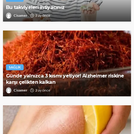
Bu takviyeleri ihtiyacınız
Cisamer
3 ay önce
SAĞLIK
Günde yalnızca 3 kısmı yetiyor! Alzheimer riskine
karşı çelikten kalkan
Cisamer
3 ay önce