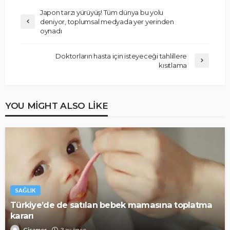
Japon tarzı yürüyüş! Tüm dünya bu yolu
deniyor, toplumsal medyada yer yerinden
oynadı
Doktorların hasta için isteyeceği tahlillere
kısıtlama
YOU MIGHT ALSO LIKE
SAĞLIK
Türkiye’de de satılan bebek mamasına toplatma
kararı
Cisamer
3 ay önce