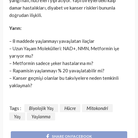
yangı hali, hücreleri yıpratıyor. Yaşlı bireylerdeki kalp
damar hastalıkları, diyabet ve kanser riskleri bununla
doğrudan ilişkili.
Yarın:
– 8 maddede yaşlanmayı yavaşlatan ilaçlar
– Uzun Yaşam Molekülleri: NAD+, NMN, Metformin işe
yarıyor mu?
– Metformin sadece şeker hastalarına mı?
– Rapamisin yaşlanmayı % 20 yavaşlatabilir mi?
– Kanser geçmişi olanlar bu takviyelere neden temkinli
yaklaşmalı?
Tags :
Biyolojik Yaş
Hücre
Mitokondri
Yaş
Yaşlanma
SHARE ON FACEBOOK