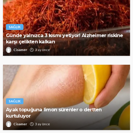
SAĞLIK
Günde yalnızca 3 kısmı yetiyor! Alzheimer riskine
karşı çelikten kalkan
Cisamer
3 ay önce
SAĞLIK
Ayak topuğuna limon sürenler o dertten
kurtuluyor
Cisamer
3 ay önce