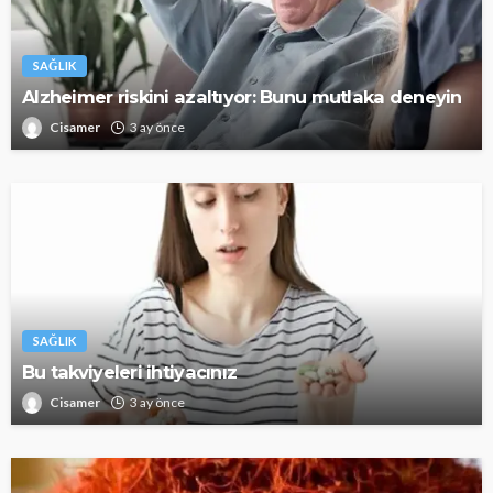
SAĞLIK
Alzheimer riskini azaltıyor: Bunu mutlaka deneyin
Cisamer
3 ay önce
SAĞLIK
Bu takviyeleri ihtiyacınız
Cisamer
3 ay önce