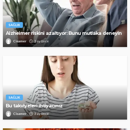
SAĞLIK
Alzheimer riskini azaltıyor: Bunu mutlaka deneyin
Cisamer
3 ay önce
SAĞLIK
Bu takviyeleri ihtiyacınız
Cisamer
3 ay önce