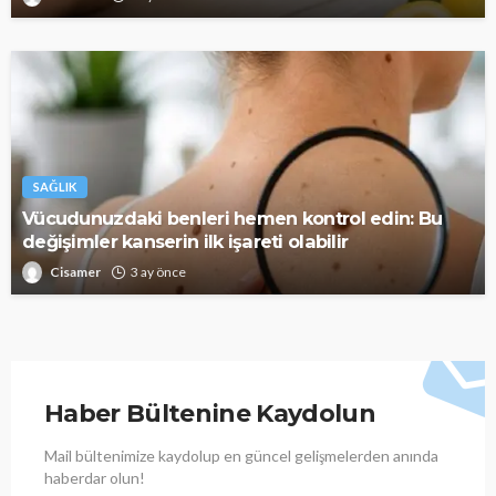
SAĞLIK
Vücudunuzdaki benleri hemen kontrol edin: Bu
değişimler kanserin ilk işareti olabilir
Cisamer
3 ay önce
Haber Bültenine Kaydolun
Mail bültenimize kaydolup en güncel gelişmelerden anında
haberdar olun!