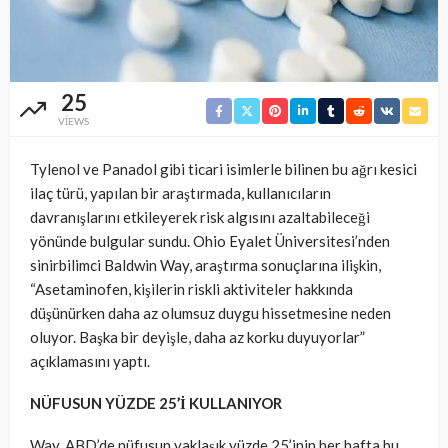
25
VIEWS
Tylenol ve Panadol gibi ticari isimlerle bilinen bu ağrı kesici
ilaç türü, yapılan bir araştırmada, kullanıcıların
davranışlarını etkileyerek risk algısını azaltabileceği
yönünde bulgular sundu. Ohio Eyalet Üniversitesi’nden
sinirbilimci Baldwin Way, araştırma sonuçlarına ilişkin,
“Asetaminofen, kişilerin riskli aktiviteler hakkında
düşünürken daha az olumsuz duygu hissetmesine neden
oluyor. Başka bir deyişle, daha az korku duyuyorlar”
açıklamasını yaptı.
NÜFUSUN YÜZDE 25’İ KULLANIYOR
Way, ABD’de nüfusun yaklaşık yüzde 25’inin her hafta bu