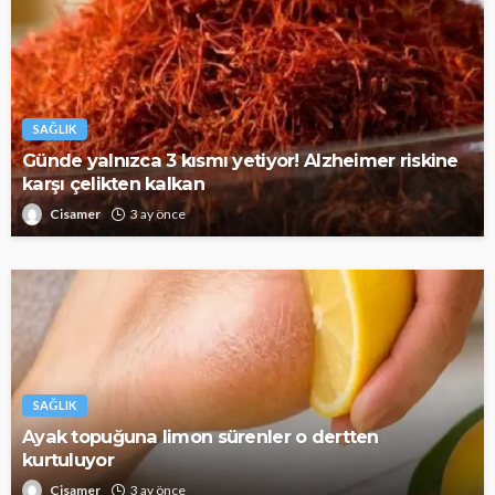
SAĞLIK
Günde yalnızca 3 kısmı yetiyor! Alzheimer riskine
karşı çelikten kalkan
Cisamer
3 ay önce
SAĞLIK
Ayak topuğuna limon sürenler o dertten
kurtuluyor
Cisamer
3 ay önce