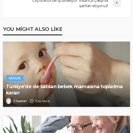
Diş doktorları iş bırakıyor: İnsanca çalışma
şartları istiyoruz!
YOU MIGHT ALSO LIKE
SAĞLIK
Türkiye’de de satılan bebek mamasına toplatma
kararı
Cisamer
3 ay önce