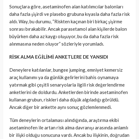
Sonuçlara göre, asetaminofen alan katılımcılar balonları
daha fazla şişirdi ve plasebo grubuna kıyasla daha fazla risk
aldı. Way, bu durumu, “Riskten kaçınan biri birkaç şişirme
sonrası bırakabilir. Ancak parasetamol alan kişilerde balon
büyürken daha az kaygı oluşuyor, bu da daha fazla risk
alınmasına neden oluyor” sözleriyle yorumladı.
RİSK ALMA EĞİLİMİ ANKETLERE DE YANSIDI
Deneylere katılanlar, bungee jumping, emniyet kemersiz
araç kullanımı ya da günlük gelirlerini bahis oynamaya
yatırmak gibi çeşitli senaryolarla ilgili risk değerlendirme
anketlerini de doldurdu. Anketlerden birinde asetaminofen
kullanan grubun, riskleri daha düşük algıladığı görüldü.
Ancak diğer bir ankette aynı sonuç gözlemlenmedi.
Tüm deneylerin ortalaması alındığında, araştırma ekibi
asetaminofen ile artan risk alma davranışı arasında anlamlı
bir ilişki olduğu sonucuna vardı. Ancak bu ilişkinin, doğrudan