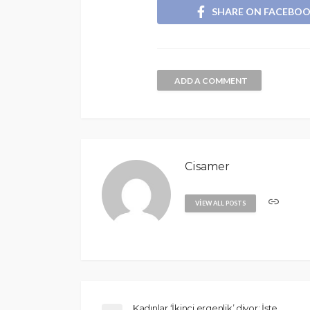
SHARE ON FACEBO
ADD A COMMENT
Cisamer
VIEW ALL POSTS
Kadınlar ‘İkinci ergenlik’ diyor: İşte