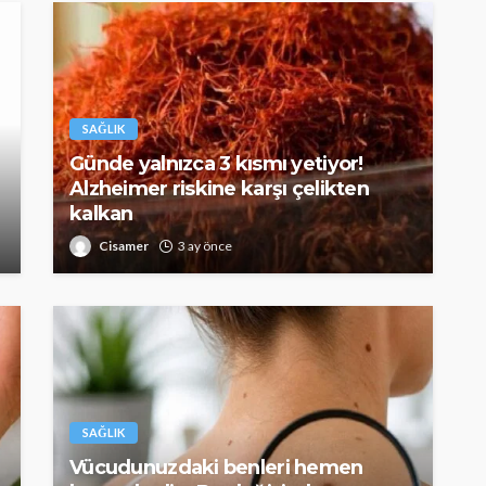
SAĞLIK
Günde yalnızca 3 kısmı yetiyor!
Alzheimer riskine karşı çelikten
kalkan
Cisamer
3 ay önce
SAĞLIK
kısmı
 riskine
Türkiye’de de satılan bebek
kan
mamasına toplatma kararı
390
Cisamer
3 ay önce
958
SAĞLIK
Vücudunuzdaki benleri hemen