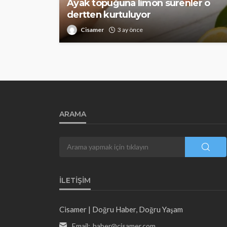
Ayak topuğuna limon sürenler o
dertten kurtuluyor
Cisamer
3 ay önce
ARAMA
İLETIŞIM
Cisamer | Doğru Haber, Doğru Yaşam
Email:
haber@cisamer.com