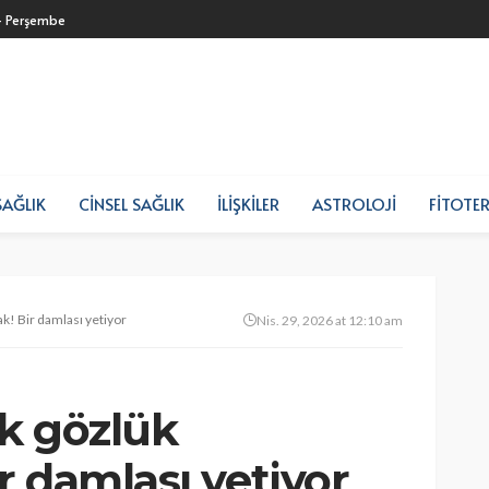
- Perşembe
SAĞLIK
CINSEL SAĞLIK
İLIŞKILER
ASTROLOJI
FITOTER
ak! Bir damlası yetiyor
Nis. 29, 2026 at 12:10 am
ık gözlük
 damlası yetiyor