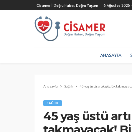
Cisamer | Doğru Haber, Doğru Yaşam
6 Ağustos 2026 
ANASAYFA
Anasayfa
Sağlık
45 yaş üstü artık gözlük takmayac
SAĞLIK
45 yaş üstü art
takmayacak! Bir