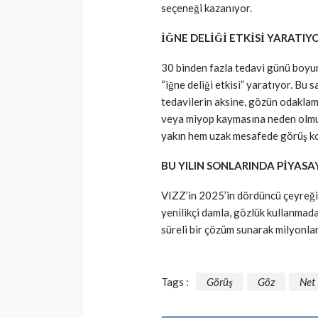
seçeneği kazanıyor.
İĞNE DELİĞİ ETKİSİ YARATIY
30 binden fazla tedavi günü boyun
“iğne deliği etkisi” yaratıyor. Bu
tedavilerin aksine, gözün odaklama
veya miyop kaymasına neden olmuyo
yakın hem uzak mesafede görüş ko
BU YILIN SONLARINDA PİYAS
VIZZ’in 2025’in dördüncü çeyreği
yenilikçi damla, gözlük kullanmada
süreli bir çözüm sunarak milyonlarc
Tags :
Görüş
Göz
Net