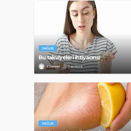
SAĞLIK
Bu takviyeleri ihtiyacınız
SAĞLIK
Cisamer
3 ay önce
Günde yalnızca 3 
yetiyor! Alzheimer
karşı çelikten kal
Cisamer
3 ay önce
SAĞLIK