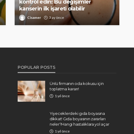
kontrol edin: Bu değişimler
kanserin ilk işareti olabilir
Cisamer
3 ay önce
POPULAR POSTS
Ünlü firmanın oda kokusu için
toplatma kararı!
1 yıl önce
Yiyeceklerdeki gıda boyasına
dikkat! Gıda boyasının zararları
neler?Hangi hastalıklara yol açar
1 yıl önce