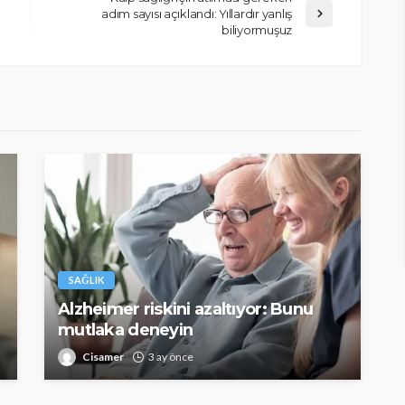
adım sayısı açıklandı: Yıllardır yanlış
biliyormuşuz
SAĞLIK
Alzheimer riskini azaltıyor: Bunu
mutlaka deneyin
Cisamer
3 ay önce