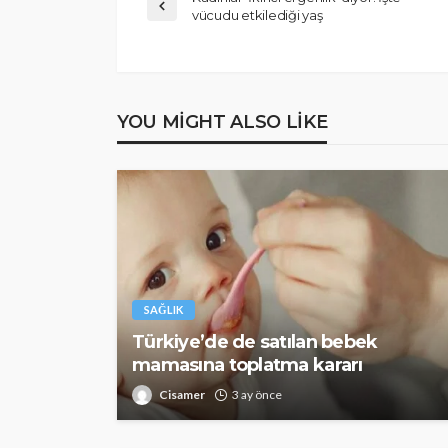
vücudu etkilediği yaş
YOU MIGHT ALSO LIKE
SAĞLIK
Türkiye’de de satılan bebek
mamasına toplatma kararı
Cisamer
3 ay önce