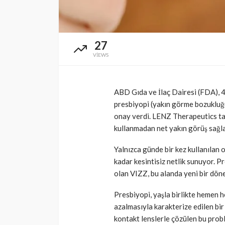
27
VIEWS
ABD Gıda ve İlaç Dairesi (FDA), 45
presbiyopi (yakın görme bozukluğu)
onay verdi. LENZ Therapeutics tara
kullanmadan net yakın görüş sağla
Yalnızca günde bir kez kullanılan 
kadar kesintisiz netlik sunuyor. Pre
olan VIZZ, bu alanda yeni bir dön
Presbiyopi, yaşla birlikte hemen 
azalmasıyla karakterize edilen bi
kontakt lenslerle çözülen bu probl