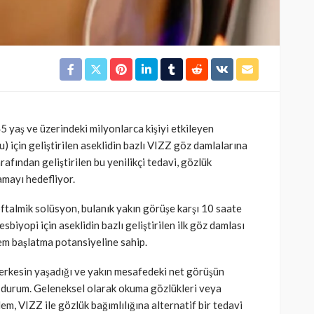
 yaş ve üzerindeki milyonlarca kişiyi etkileyen
 için geliştirilen aseklidin bazlı VIZZ göz damlalarına
fından geliştirilen bu yenilikçi tedavi, gözlük
mayı hedefliyor.
oftalmik solüsyon, bulanık yakın görüşe karşı 10 saate
sbiyopi için aseklidin bazlı geliştirilen ilk göz damlası
em başlatma potansiyeline sahip.
herkesin yaşadığı ve yakın mesafedeki net görüşün
r durum. Geleneksel olarak okuma gözlükleri veya
em, VIZZ ile gözlük bağımlılığına alternatif bir tedavi