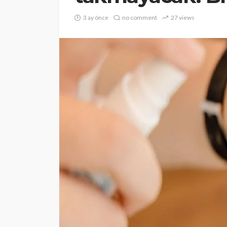
3 ay önce
no comment
27 views