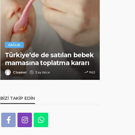
SAĞLIK
 de satılan bebek
Alzheimer riskini azalt
oplatma kararı
Bunu mutlaka deneyi
y önce
963
Cisamer
3 ay önce
BIZI TAKIP EDIN