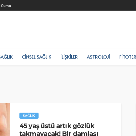
- Cuma
SAĞLIK
CINSEL SAĞLIK
İLIŞKILER
ASTROLOJI
FITOTER
SAĞLIK
45 yaş üstü artık gözlük
takmayacak! Bir damlası