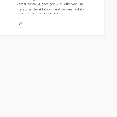
karası' hastalığı, gece görüşünü etkiliyor. Tıp
literatüründe niktalopi olarak bilinen hastalık
hakkında Opr. Dr. Nükhet Zaim, önemli
açıklamalarda bulunarak gece yolculuklarının riskli
olduğuna dikkat çekti.
SAĞLIK
SAĞLIK
Günde yalnızca 3 kısmı
yetiyor! Alzheimer riskine
Türkiye’de
karşı çelikten kalkan
mamasına t
Cisamer
3 ay önce
394
Cisamer
3 a