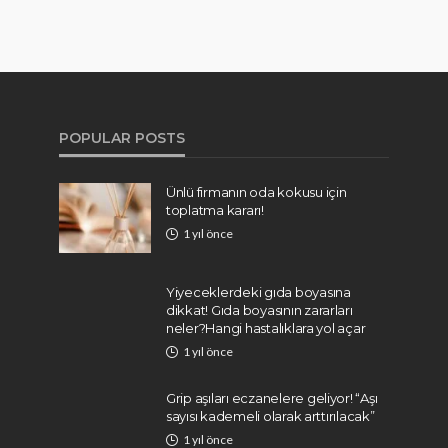
POPULAR POSTS
Ünlü firmanın oda kokusu için
toplatma kararı!
1 yıl önce
Yiyeceklerdeki gıda boyasına
dikkat! Gıda boyasının zararları
neler?Hangi hastalıklara yol açar
1 yıl önce
Grip aşıları eczanelere geliyor! “Aşı
sayısı kademeli olarak arttırılacak”
1 yıl önce