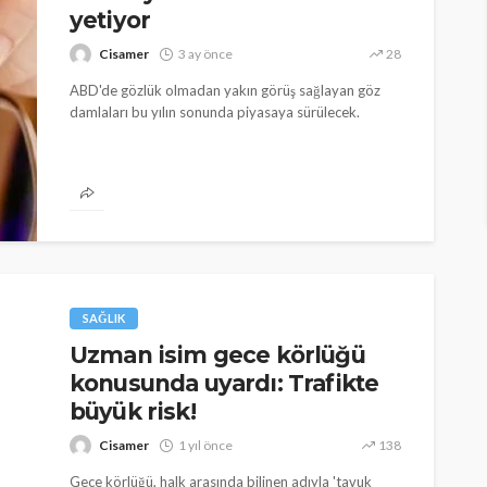
yetiyor
Cisamer
3 ay önce
28
ABD'de gözlük olmadan yakın görüş sağlayan göz
damlaları bu yılın sonunda piyasaya sürülecek.
SAĞLIK
Uzman isim gece körlüğü
konusunda uyardı: Trafikte
büyük risk!
Cisamer
1 yıl önce
138
Gece körlüğü, halk arasında bilinen adıyla 'tavuk