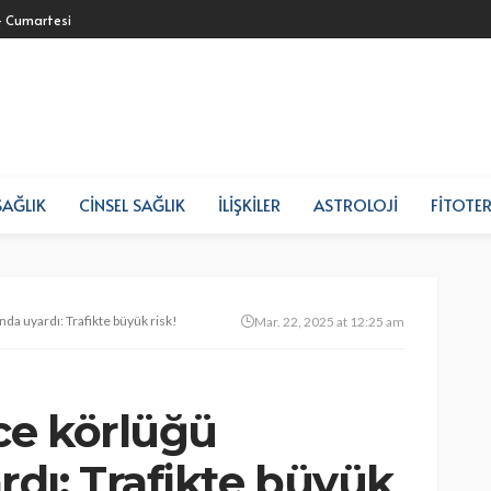
- Cumartesi
SAĞLIK
CINSEL SAĞLIK
İLIŞKILER
ASTROLOJI
FITOTER
a uyardı: Trafikte büyük risk!
Mar. 22, 2025 at 12:25 am
ce körlüğü
dı: Trafikte büyük