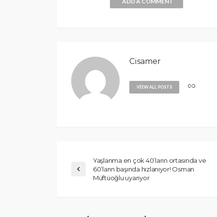
ADD A COMMENT
Cisamer
VIEW ALL POSTS
Yaşlanma en çok 40’ların ortasında ve
60’ların başında hızlanıyor! Osman
Müftüoğlu uyarıyor