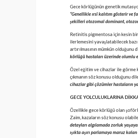
Gece körlüğünün genetik mutasyonl
“Genellikle ırsî kalıtım gösterir ve 
şekilleri otozomal dominant, otozoma
Retinitis pigmentosa için kesin bi
ilerlemesini yavaşlatabilecek baz
artırılmasının mümkün olduğunu d
körlüğü hastaları üzerinde olumlu e
Özel eğitim ve cihazlar ile görme
çıkmanın söz konusu olduğunu dil
cihazlar gibi çözümler hastaların ya
GECE YOLCULUKLARINA DİKK
Özellikle gece körlüğü olan şoförl
Zaim, kazaların söz konusu olabil
detayları algılamada zorluk yaşayan
ışıkta aşırı parlamaya maruz kalan v