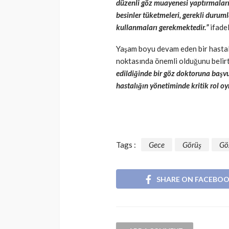
düzenli göz muayenesi yaptırmaları,
besinler tüketmeleri, gerekli duruml
kullanmaları gerekmektedir.”
ifadel
Yaşam boyu devam eden bir hastalı
noktasında önemli olduğunu belir
edildiğinde bir göz doktoruna baş
hastalığın yönetiminde kritik rol 
Tags :
Gece
Görüş
Gö
SHARE ON FACEBO