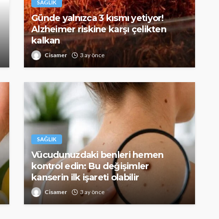
SAĞLIK
Günde yalnızca 3 kısmı yetiyor!
Alzheimer riskine karşı çelikten
kalkan
Cisamer
3 ay önce
SAĞLIK
kısmı
 riskine
Türkiye’de de satılan bebek
kan
mamasına toplatma kararı
395
Cisamer
3 ay önce
963
SAĞLIK
Vücudunuzdaki benleri hemen
kontrol edin: Bu değişimler
kanserin ilk işareti olabilir
Cisamer
3 ay önce