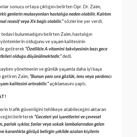
ar sonucu ortaya çıktığını belirten Opr. Dr. Zaim,
farklı genlerin mutasyonları hastalığa neden olabilir. Kalıtım
l resesif veya X’e bağlı olabilir.”
sözlerine yer verdi.
r tedavi bulunmadığını belirten Zaim, hastalığın
ı yöntemlerin olduğunu ve yaşam kalitesinin
ile getirerek
“Özellikle A vitamini takviyesinin bazı gece
tkileri olduğu düşünülmektedir.”
dedi.
 kaybını yönetmenin ve günlük yaşamla daha iyi başa
e getiren Zaim,
“Bunun yanı sıra gözlük, lens veya yardımcı
şam kalitesini artırabilir.”
açıklamasını yaptı.
AT!
erin trafik güvenliğini tehlikeye atabileceğini aktaran
eceğini belirterek
“Geceleri yol işaretlerini ve çevresel
, parlak ışıklar, farlar veya sokak lambalarından gelen
e karanlıkta görüşü belirgin şekilde azalan kişilerin