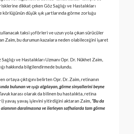
risklerine dikkat çeken Göz Sağlığı ve Hastalıkları
 körlüğünün düşük ışık şartlarında görme zorluğu
kullanacak taksi şoförleri ve uzun yola çıkan sürücüler
atan Zaim, bu durumun kazalara neden olabileceğini işaret
Sağlığı ve Hastalıkları Uzmanı Opr. Dr. Nükhet Zaim,
lığı hakkında bilgilendirmede bulundu.
den ortaya çıktığını belirten
Opr. Dr. Zaim, retinanın
nda bulunan ve ışığı algılayan, görme sinyallerini beyne
Tavuk karası olarak da bilinen bu hastalıkta, retina
ri) yavaş yavaş işlevini yitirdiğini aktaran Zaim,
“Bu da
alanının daralmasına ve ilerleyen safhalarda tam görme