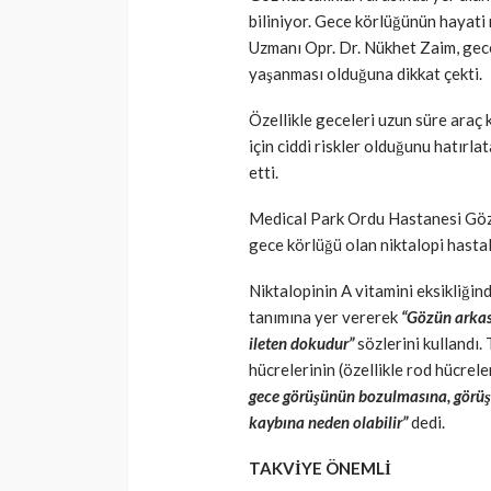
biliniyor. Gece körlüğünün hayati 
Uzmanı Opr. Dr. Nükhet Zaim, gece
yaşanması olduğuna dikkat çekti.
Özellikle geceleri uzun süre araç 
için ciddi riskler olduğunu hatırl
etti.
Medical Park Ordu Hastanesi Göz 
gece körlüğü olan niktalopi hasta
Niktalopinin A vitamini eksikliğin
tanımına yer vererek
“Gözün arkası
ileten dokudur”
sözlerini kullandı. 
hücrelerinin (özellikle rod hücrele
gece görüşünün bozulmasına, görüş 
kaybına neden olabilir”
dedi.
TAKVİYE ÖNEMLİ