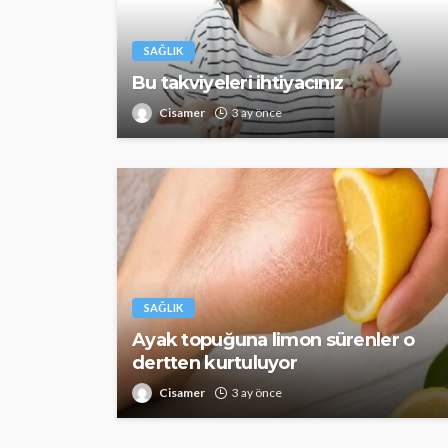
SAĞLIK
Bu takviyeleri ihtiyacınız
SAĞLIK
Cisamer
3 ay önce
Günde yalnızca 3 
yetiyor! Alzheimer
karşı çelikten kal
Cisamer
3 ay önce
SAĞLIK
Ayak topuğuna limon sürenler o
dertten kurtuluyor
Cisamer
3 ay önce