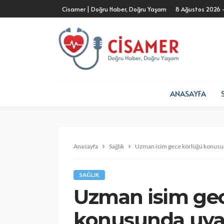
Cisamer | Doğru Haber, Doğru Yaşam
8 Ağustos 2026 
ANASAYFA
Anasayfa
Sağlık
Uzman isim gece körlüğü konusund
SAĞLIK
Uzman isim ge
konusunda uyar