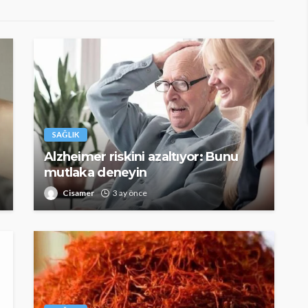
SAĞLIK
Alzheimer riskini azaltıyor: Bunu
mutlaka deneyin
Cisamer
3 ay önce