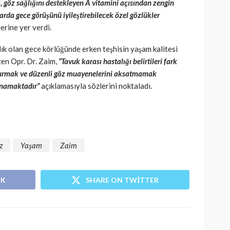
 göz sağlığını destekleyen A vitamini açısından zengin
arda gece görüşünü iyileştirebilecek özel gözlükler
erine yer verdi.
k olan gece körlüğünde erken teşhisin yaşam kalitesi
ten Opr. Dr. Zaim,
“Tavuk karası hastalığı belirtileri fark
vurmak ve düzenli göz muayenelerini aksatmamak
oynamaktadır”
açıklamasıyla sözlerini noktaladı.
z
Yaşam
Zaim
OK
SHARE ON TWITTER