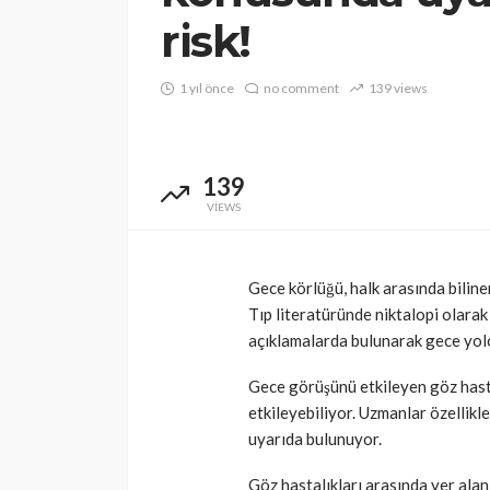
risk!
1 yıl önce
no comment
139 views
139
VIEWS
Gece körlüğü, halk arasında bilinen
Tıp literatüründe niktalopi olarak
açıklamalarda bulunarak gece yolcu
Gece görüşünü etkileyen göz hasta
etkileyebiliyor. Uzmanlar özellikle
uyarıda bulunuyor.
Göz hastalıkları arasında yer alan