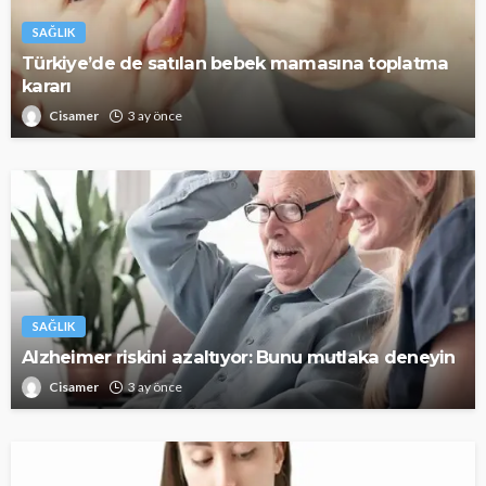
SAĞLIK
Türkiye’de de satılan bebek mamasına toplatma
kararı
Cisamer
3 ay önce
SAĞLIK
Alzheimer riskini azaltıyor: Bunu mutlaka deneyin
Cisamer
3 ay önce