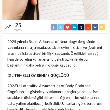
25
VIEWS
2025 yılında Brain: A Journal of Neurology dergisinde
yayımlanan araştırmada, solak bireylerle otizm ve şizofreni
arasında istatistiksel bir ilişki saptandı. Özellikle hem sağ
hem de sol elini kullanan ambidekströz kişilerde bu
bağlantının daha belirgin olduğu kaydedildi.
DİL TEMELLİ ÖĞRENME GÜÇLÜĞÜ
2023’te Laterality: Asymmetries of Body, Brain and
Cognition dergisinde yayımlanan bir başka çalışmada ise,
solakların disleksi gibi dil temelli öğrenme bozukluklarına
daha yatkın olabileceği belirtildi. Uzmanlara göre bu durum,
beynin dil işleme bölgelerinin işleyiş biçiminden