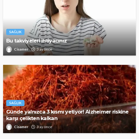
SAĞLIK
Bu takviyeleri ihtiyacınız
Cisamer
3 ay önce
SAĞLIK
Günde yalnızca 3 kısmı yetiyor! Alzheimer riskine
karşı çelikten kalkan
Cisamer
3 ay önce