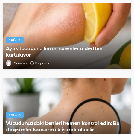
SAĞLIK
Ayak topuğuna limon sürenler o dertten
kurtuluyor
Cisamer
3 ay önce
SAĞLIK
Vücudunuzdaki benleri hemen kontrol edin: Bu
değişimler kanserin ilk işareti olabilir