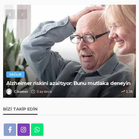
SAĞLIK
Alzheimer riskini azaltıyor: Bunu mutlaka deneyin
Cisamer
3 ay önce
1.3k
BIZI TAKIP EDIN