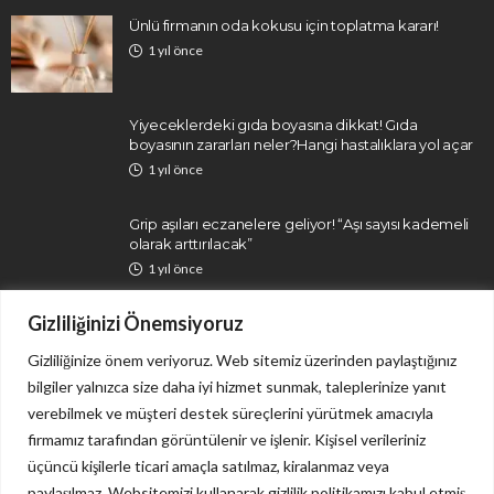
Ünlü firmanın oda kokusu için toplatma kararı!
1 yıl önce
Yiyeceklerdeki gıda boyasına dikkat! Gıda
boyasının zararları neler?Hangi hastalıklara yol açar
1 yıl önce
Grip aşıları eczanelere geliyor! “Aşı sayısı kademeli
olarak arttırılacak”
1 yıl önce
Gizliliğinizi Önemsiyoruz
Gizliliğinize önem veriyoruz. Web sitemiz üzerinden paylaştığınız
bilgiler yalnızca size daha iyi hizmet sunmak, taleplerinize yanıt
verebilmek ve müşteri destek süreçlerini yürütmek amacıyla
firmamız tarafından görüntülenir ve işlenir. Kişisel verileriniz
İletişim
Gizlilik Politikası
üçüncü kişilerle ticari amaçla satılmaz, kiralanmaz veya
paylaşılmaz. Websitemizi kullanarak gizlilik politikamızı kabul etmiş