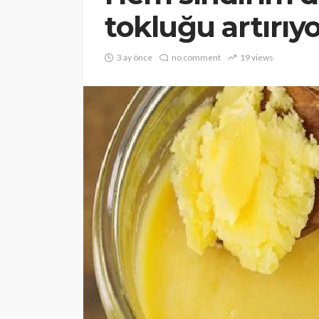
tokluğu artırıy
3 ay önce
no comment
19 views