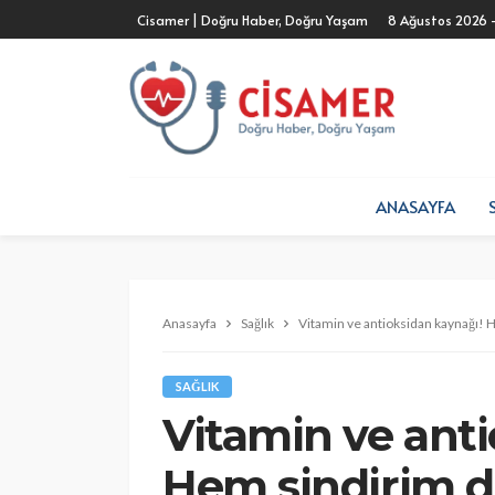
Cisamer | Doğru Haber, Doğru Yaşam
8 Ağustos 2026 
ANASAYFA
Anasayfa
Sağlık
Vitamin ve antioksidan kaynağı! 
SAĞLIK
Vitamin ve ant
Hem sindirim 