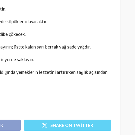
tin.
de köpükler oluşacaktır.
 dibe çökecek.
 ayırın; üstte kalan sarı berrak yağ sade yağdır.
ir yerde saklayın.
ldığında yemeklerin lezzetini artırırken sağlık açısından
OK
SHARE ON TWITTER