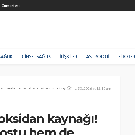
- Cumartesi
SAĞLIK
CINSEL SAĞLIK
İLIŞKILER
ASTROLOJI
FITOTER
Hem sindirim dostu hem de tokluğu artırıyor
Nis. 30, 2026 at 12:19 am
ioksidan kaynağı!
dostu hem de