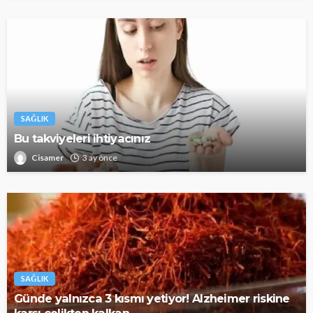
SAĞLIK
Bu takviyeleri ihtiyacınız
Cisamer
3 ay önce
SAĞLIK
Günde yalnızca 3 kısmı yetiyor! Alzheimer riskine