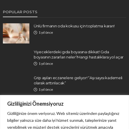
POPULAR POSTS
Ünlü firmanın oda kokusu için toplatma kararı!
1 yıl önce
Yiyeceklerdeki gıda boyasına dikkat! Gıda
boyasının zararları neler?Hangi hastalıklara yol açar
1 yıl önce
Grip aşıları eczanelere geliyor! “Aşı sayısı kademeli
olarak arttırılacak”
1 yıl önce
Gizliliğinizi Önemsiyoruz
Gizliliğinize önem veriyoruz. Web sitemiz üzerinden paylaştığınız
bilgiler yalnızca size daha iyi hizmet sunmak, taleplerinize yanıt
verebilmek ve müşteri destek süreçlerini yürütmek amacıyla