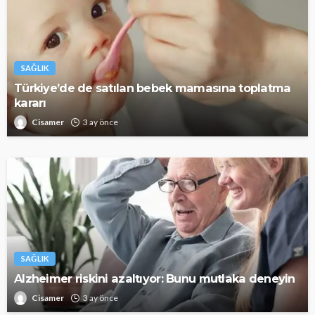
SAĞLIK
Türkiye’de de satılan bebek mamasına toplatma
kararı
Cisamer
3 ay önce
SAĞLIK
Alzheimer riskini azaltıyor: Bunu mutlaka deneyin
Cisamer
3 ay önce