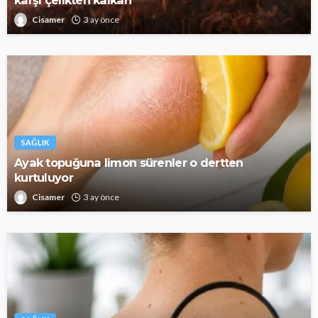
karşı çelikten kalkan
Cisamer
3 ay önce
SAĞLIK
Ayak topuğuna limon sürenler o dertten
kurtuluyor
Cisamer
3 ay önce