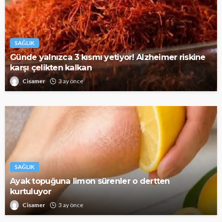
SAĞLIK
Günde yalnızca 3 kısmı yetiyor! Alzheimer riskine
karşı çelikten kalkan
Cisamer
3 ay önce
SAĞLIK
Ayak topuğuna limon sürenler o dertten
kurtuluyor
Cisamer
3 ay önce