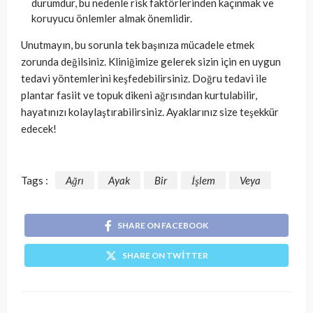
durumdur, bu nedenle risk faktörlerinden kaçınmak ve
koruyucu önlemler almak önemlidir.
Unutmayın, bu sorunla tek başınıza mücadele etmek
zorunda değilsiniz. Kliniğimize gelerek sizin için en uygun
tedavi yöntemlerini keşfedebilirsiniz. Doğru tedavi ile
plantar fasiit ve topuk dikeni ağrısından kurtulabilir,
hayatınızı kolaylaştırabilirsiniz. Ayaklarınız size teşekkür
edecek!
Tags :
Ağrı
Ayak
Bir
İşlem
Veya
SHARE ON FACEBOOK
SHARE ON TWITTER