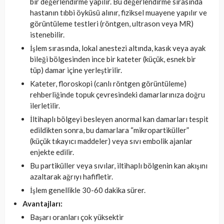
bir değerlendirme yapılır. Bu değerlendirme sırasında
hastanın tıbbi öyküsü alınır, fiziksel muayene yapılır ve
görüntüleme testleri (röntgen, ultrason veya MR)
istenebilir.
İşlem sırasında, lokal anestezi altında, kasık veya ayak
bileği bölgesinden ince bir kateter (küçük, esnek bir
tüp) damar içine yerleştirilir.
Kateter, floroskopi (canlı röntgen görüntüleme)
rehberliğinde topuk çevresindeki damarlarınıza doğru
ilerletilir.
İltihaplı bölgeyi besleyen anormal kan damarları tespit
edildikten sonra, bu damarlara “mikropartiküller”
(küçük tıkayıcı maddeler) veya sıvı embolik ajanlar
enjekte edilir.
Bu partiküller veya sıvılar, iltihaplı bölgenin kan akışını
azaltarak ağrıyı hafifletir.
İşlem genellikle 30-60 dakika sürer.
Avantajları:
Başarı oranları çok yüksektir