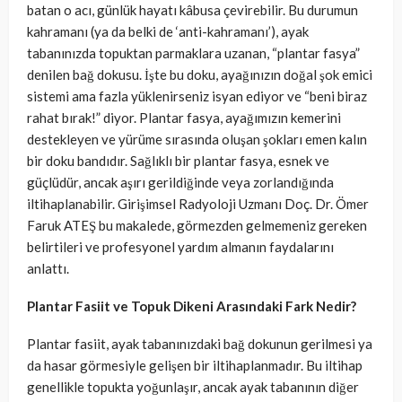
batan o acı, günlük hayatı kâbusa çevirebilir. Bu durumun
kahramanı (ya da belki de ‘anti-kahramanı’), ayak
tabanınızda topuktan parmaklara uzanan, “plantar fasya”
denilen bağ dokusu. İşte bu doku, ayağınızın doğal şok emici
sistemi ama fazla yüklenirseniz isyan ediyor ve “beni biraz
rahat bırak!” diyor. Plantar fasya, ayağımızın kemerini
destekleyen ve yürüme sırasında oluşan şokları emen kalın
bir doku bandıdır. Sağlıklı bir plantar fasya, esnek ve
güçlüdür, ancak aşırı gerildiğinde veya zorlandığında
iltihaplanabilir. Girişimsel Radyoloji Uzmanı Doç. Dr. Ömer
Faruk ATEŞ bu makalede, görmezden gelmemeniz gereken
belirtileri ve profesyonel yardım almanın faydalarını
anlattı.
Plantar Fasiit ve Topuk Dikeni Arasındaki Fark Nedir?
Plantar fasiit, ayak tabanınızdaki bağ dokunun gerilmesi ya
da hasar görmesiyle gelişen bir iltihaplanmadır. Bu iltihap
genellikle topukta yoğunlaşır, ancak ayak tabanının diğer