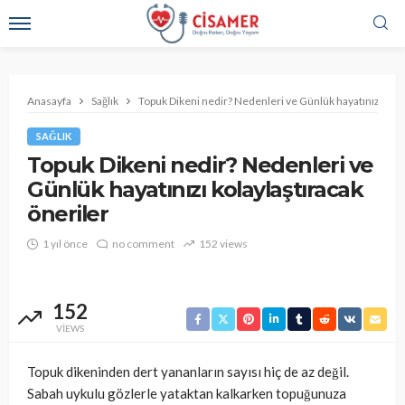
Anasayfa
Sağlık
Topuk Dikeni nedir? Nedenleri ve Günlük hayatınızı kola
SAĞLIK
Topuk Dikeni nedir? Nedenleri ve
Günlük hayatınızı kolaylaştıracak
öneriler
1 yıl önce
no comment
152 views
152
VIEWS
Topuk dikeninden dert yananların sayısı hiç de az değil.
Sabah uykulu gözlerle yataktan kalkarken topuğunuza