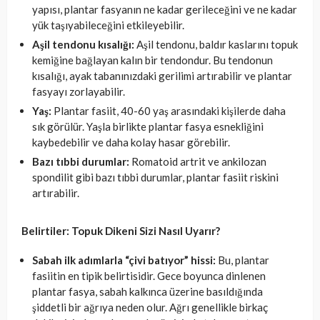
yapısı, plantar fasyanın ne kadar gerileceğini ve ne kadar
yük taşıyabileceğini etkileyebilir.
Aşil tendonu kısalığı:
Aşil tendonu, baldır kaslarını topuk
kemiğine bağlayan kalın bir tendondur. Bu tendonun
kısalığı, ayak tabanınızdaki gerilimi artırabilir ve plantar
fasyayı zorlayabilir.
Yaş:
Plantar fasiit, 40-60 yaş arasındaki kişilerde daha
sık görülür. Yaşla birlikte plantar fasya esnekliğini
kaybedebilir ve daha kolay hasar görebilir.
Bazı tıbbi durumlar:
Romatoid artrit ve ankilozan
spondilit gibi bazı tıbbi durumlar, plantar fasiit riskini
artırabilir.
Belirtiler: Topuk Dikeni Sizi Nasıl Uyarır?
Sabah ilk adımlarla “çivi batıyor” hissi:
Bu, plantar
fasiitin en tipik belirtisidir. Gece boyunca dinlenen
plantar fasya, sabah kalkınca üzerine basıldığında
şiddetli bir ağrıya neden olur. Ağrı genellikle birkaç