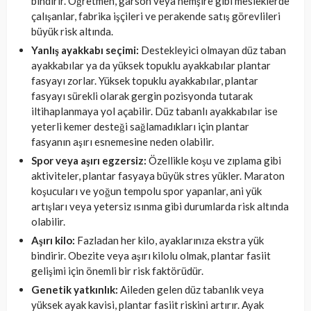
bindirir. Öğretmen, garson veya hemşire gibi mesleklerde
çalışanlar, fabrika işçileri ve perakende satış görevlileri
büyük risk altında.
Yanlış ayakkabı seçimi:
Destekleyici olmayan düz taban
ayakkabılar ya da yüksek topuklu ayakkabılar plantar
fasyayı zorlar. Yüksek topuklu ayakkabılar, plantar
fasyayı sürekli olarak gergin pozisyonda tutarak
iltihaplanmaya yol açabilir. Düz tabanlı ayakkabılar ise
yeterli kemer desteği sağlamadıkları için plantar
fasyanın aşırı esnemesine neden olabilir.
Spor veya aşırı egzersiz:
Özellikle koşu ve zıplama gibi
aktiviteler, plantar fasyaya büyük stres yükler. Maraton
koşucuları ve yoğun tempolu spor yapanlar, ani yük
artışları veya yetersiz ısınma gibi durumlarda risk altında
olabilir.
Aşırı kilo:
Fazladan her kilo, ayaklarınıza ekstra yük
bindirir. Obezite veya aşırı kilolu olmak, plantar fasiit
gelişimi için önemli bir risk faktörüdür.
Genetik yatkınlık:
Aileden gelen düz tabanlık veya
yüksek ayak kavisi, plantar fasiit riskini artırır. Ayak