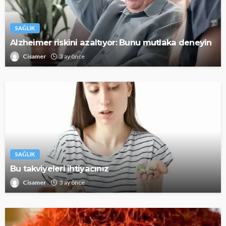
SAĞLIK
Alzheimer riskini azaltıyor: Bunu mutlaka deneyin
Cisamer
3 ay önce
SAĞLIK
Bu takviyeleri ihtiyacınız
Cisamer
3 ay önce