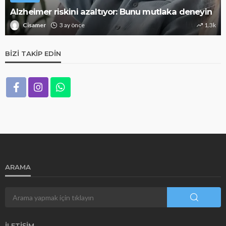
Alzheimer riskini azaltıyor: Bunu mutlaka deneyin
Cisamer
3 ay önce
1.3k
BIZI TAKIP EDIN
ARAMA
İLETIŞIM