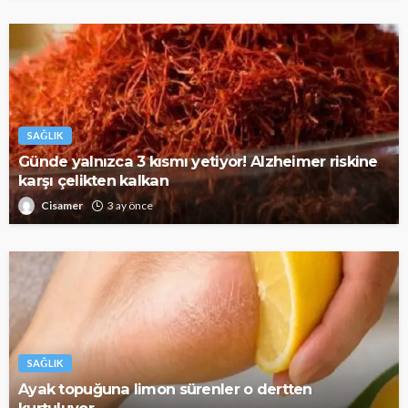
SAĞLIK
Günde yalnızca 3 kısmı yetiyor! Alzheimer riskine
karşı çelikten kalkan
Cisamer
3 ay önce
SAĞLIK
Ayak topuğuna limon sürenler o dertten