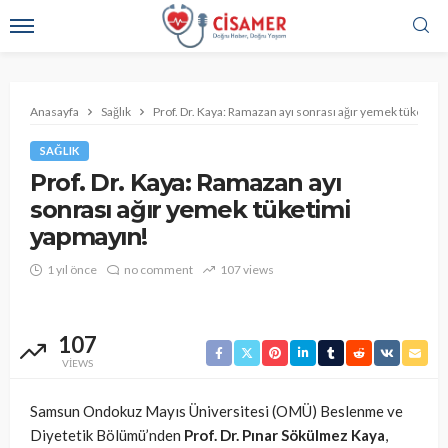
Anasayfa
Sağlık
Prof. Dr. Kaya: Ramazan ayı sonrası ağır yemek tüketim
SAĞLIK
Prof. Dr. Kaya: Ramazan ayı
sonrası ağır yemek tüketimi
yapmayın!
1 yıl önce
no comment
107 views
107
VIEWS
Samsun Ondokuz Mayıs Üniversitesi (OMÜ) Beslenme ve
Diyetetik Bölümü’nden
Prof. Dr. Pınar Sökülmez Kaya
,