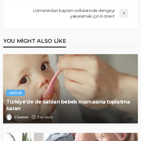
Uzmanından bayram sofralarında dengeyi
yakalamak için 6 öneri!
YOU MIGHT ALSO LIKE
SAĞLIK
Türkiye’de de satılan bebek mamasına toplatma
kararı
Cisamer
3 ay önce