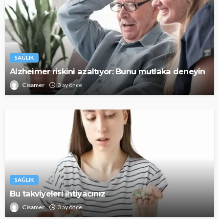
SAĞLIK
Alzheimer riskini azaltıyor: Bunu mutlaka deneyin
Cisamer
3 ay önce
SAĞLIK
Bu takviyeleri ihtiyacınız
Cisamer
3 ay önce