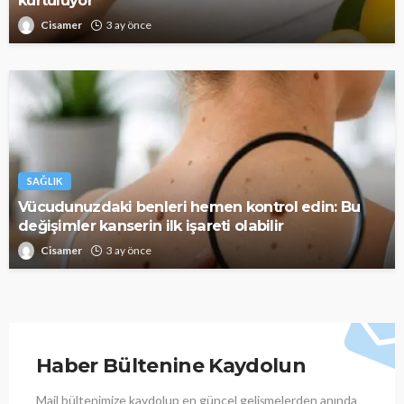
kurtuluyor
Cisamer
3 ay önce
SAĞLIK
Vücudunuzdaki benleri hemen kontrol edin: Bu
değişimler kanserin ilk işareti olabilir
Cisamer
3 ay önce
Haber Bültenine Kaydolun
Mail bültenimize kaydolup en güncel gelişmelerden anında