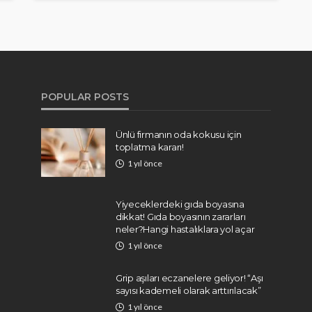
POPULAR POSTS
Ünlü firmanın oda kokusu için
toplatma kararı!
1 yıl önce
Yiyeceklerdeki gıda boyasına
dikkat! Gıda boyasının zararları
neler?Hangi hastalıklara yol açar
1 yıl önce
Grip aşıları eczanelere geliyor! “Aşı
sayısı kademeli olarak arttırılacak”
1 yıl önce