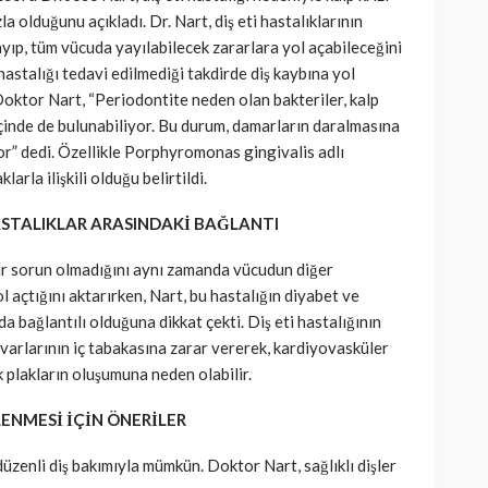
la olduğunu açıkladı. Dr. Nart, diş eti hastalıklarının
mayıp, tüm vücuda yayılabilecek zararlara yol açabileceğini
SAĞLIK
kısmı
 hastalığı tedavi edilmediği takdirde diş kaybına yol
Doktor Nart, “Periodontite neden olan bakteriler, kalp
 riskine
Türkiye’de de satılan bebek
çinde de bulunabiliyor. Bu durum, damarların daralmasına
kan
mamasına toplatma kararı
yor” dedi. Özellikle Porphyromonas gingivalis adlı
391
Cisamer
3 ay önce
962
arla ilişkili olduğu belirtildi.
HASTALIKLAR ARASINDAKİ BAĞLANTI
 bir sorun olmadığını aynı zamanda vücudun diğer
 açtığını aktarırken, Nart, bu hastalığın diyabet ve
da bağlantılı olduğuna dikkat çekti. Diş eti hastalığının
varlarının iç tabakasına zarar vererek, kardiyovasküler
k plakların oluşumuna neden olabilir.
LENMESİ İÇİN ÖNERİLER
düzenli diş bakımıyla mümkün. Doktor Nart, sağlıklı dişler