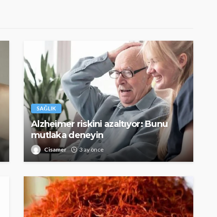
SAĞLIK
Alzheimer riskini azaltıyor: Bunu
mutlaka deneyin
Cisamer
3 ay önce