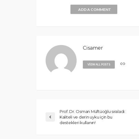
ADD A COMMENT
Cisamer
VIEW ALL POSTS
Prof. Dr. Osman Müftüoğlu sıraladı:
Kaliteli ve derin uyku için bu
destekleri kullanın!