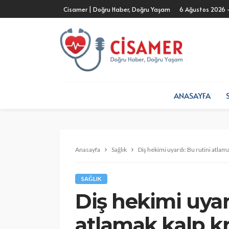
Cisamer | Doğru Haber, Doğru Yaşam
6 Ağustos 2026 
ANASAYFA
Anasayfa
Sağlık
Diş hekimi uyardı: Bu rutini atlamak
SAĞLIK
Diş hekimi uyar
atlamak kalp kri