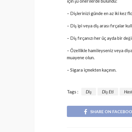
için şu önerilerde bulundu:
– Dişlerinizi günde en az iki kez fl
– Diş ipi veya diş arası fırçalar ku
– Diş fırçanızı her üç ayda bir deği
– Özellikle hamileyseniz veya diya
muayene olun.
– Sigara içmekten kaçının.
Tags :
Diş
Diş Eti
Hast
SHARE ON FACEBO