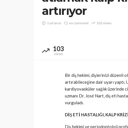
artırıyor
1 yıl önce
no comment
103 views
103
VIEWS
Bir diş hekimi, dişlerinizi düzenli 
artırabileceğine dair uyarı yaptı. U
kardiyovasküler sağlık üzerinde cid
uzmanı Dr. José Nart, diş eti hasta
vurguladı.
DİŞ ETİ HASTALIĞI, KALP KRİ
Diş hekimi ve periodontoloji profes