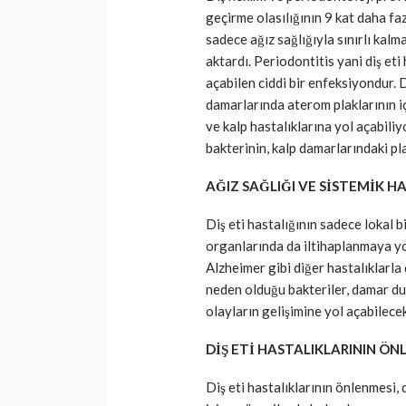
geçirme olasılığının 9 kat daha faz
SAĞLIK
sadece ağız sağlığıyla sınırlı kal
Günde yalnızca 3 
aktardı. Periodontitis yani diş eti
açabilen ciddi bir enfeksiyondur. 
yetiyor! Alzheimer
damarlarında aterom plaklarının i
karşı çelikten kal
ve kalp hastalıklarına yol açabili
Cisamer
3 ay önce
bakterinin, kalp damarlarındaki plakl
AĞIZ SAĞLIĞI VE SİSTEMİK 
Diş eti hastalığının sadece lokal
organlarında da iltihaplanmaya yol
Alzheimer gibi diğer hastalıklarla 
neden olduğu bakteriler, damar du
olayların gelişimine yol açabilece
DİŞ ETİ HASTALIKLARININ ÖN
Diş eti hastalıklarının önlenmesi, 