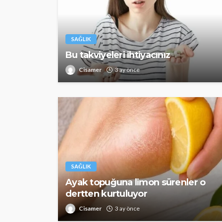
SAĞLIK
Bu takviyeleri ihtiyacınız
Cisamer
3 ay önce
SAĞLIK
Ayak topuğuna limon sürenler o
dertten kurtuluyor
Cisamer
3 ay önce