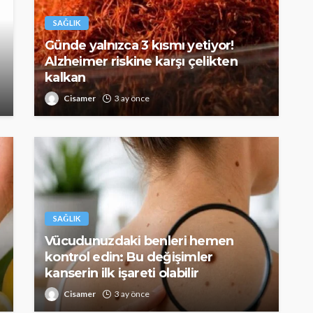
SAĞLIK
Günde yalnızca 3 kısmı yetiyor!
Alzheimer riskine karşı çelikten
kalkan
Cisamer
3 ay önce
SAĞLIK
Vücudunuzdaki benleri hemen
kontrol edin: Bu değişimler
kanserin ilk işareti olabilir
Cisamer
3 ay önce