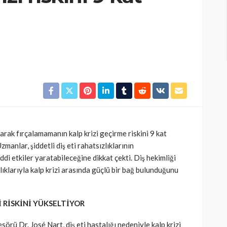
olarak fırçalamamanın kalp krizi geçirme riskini 9 kat
zmanlar, şiddetli diş eti rahatsızlıklarının
di etkiler yaratabileceğine dikkat çekti. Diş hekimliği
lıklarıyla kalp krizi arasında güçlü bir bağ bulunduğunu
Zİ RİSKİNİ YÜKSELTİYOR
örü Dr. José Nart, diş eti hastalığı nedeniyle kalp krizi