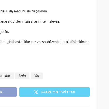
orürlü diş macunu ile fırçalayın.
llanarak, dişlerinizin arasını temizleyin.
ştirin.
bet gibi hastalıklarınız varsa, düzenli olarak diş hekimine
alıklar
Kalp
Yol
OK
SHARE ON TWITTER