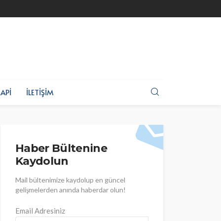
API
İLETIŞIM
Haber Bültenine
Kaydolun
Mail bültenimize kaydolup en güncel
gelişmelerden anında haberdar olun!
Email Adresiniz