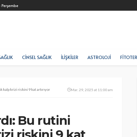
- Perşembe
SAĞLIK
CINSEL SAĞLIK
İLIŞKILER
ASTROLOJI
FITOTER
 kalp krizi riskini 9 kat artırıyor
Mar. 29, 2025 at 11:00 am
dı: Bu rutini
zi riskini 9 kat