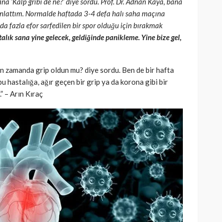
na ‘Kalp gribi de ne?’ diye sordu. Prof. Dr. Adnan Kaya, bana
anlattım. Normalde haftada 3-4 defa halı saha maçına
da fazla efor sarfedilen bir spor olduğu için bırakmak
alık sana yine gelecek, geldiğinde panikleme. Yine bize gel,
n zamanda grip oldun mu? diye sordu. Ben de bir hafta
u hastalığa, ağır geçen bir grip ya da korona gibi bir
” – Arın Kıraç