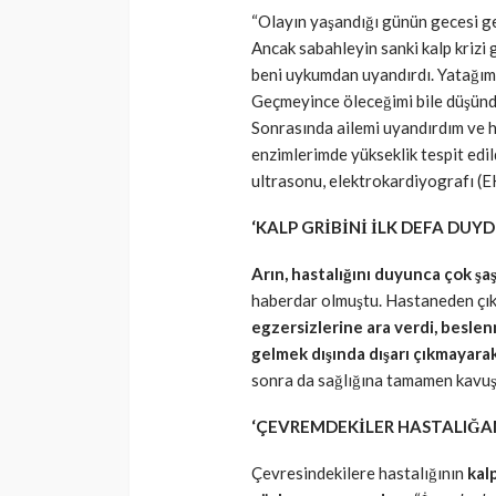
“Olayın yaşandığı günün gecesi g
Ancak sabahleyin sanki kalp krizi
beni uykumdan uyandırdı. Yatağım
Geçmeyince öleceğimi bile düşünd
Sonrasında ailemi uyandırdım ve ha
enzimlerimde yükseklik tespit edi
ultrasonu, elektrokardiyografı (EK
‘KALP GRİBİNİ İLK DEFA DUY
Arın, hastalığını duyunca çok şaş
haberdar olmuştu. Hastaneden çık
egzersizlerine ara verdi, besle
gelmek dışında dışarı çıkmayarak 
sonra da sağlığına tamamen kavuş
‘ÇEVREMDEKİLER HASTALIĞAM
Çevresindekilere hastalığının
kal