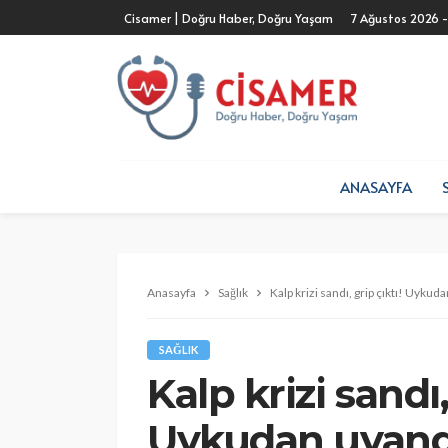
Cisamer | Doğru Haber, Doğru Yaşam
7 Ağustos 2026 
ANASAYFA
Anasayfa
Sağlık
Kalp krizi sandı, grip çıktı! Uykud
SAĞLIK
Kalp krizi sandı,
Uykudan uyandı