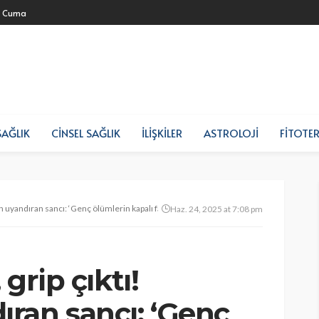
- Cuma
SAĞLIK
CINSEL SAĞLIK
İLIŞKILER
ASTROLOJI
FITOTER
an uyandıran sancı: ‘Genç ölümlerin kapalı faili’
Haz. 24, 2025 at 7:08 pm
 grip çıktı!
ran sancı: ‘Genç