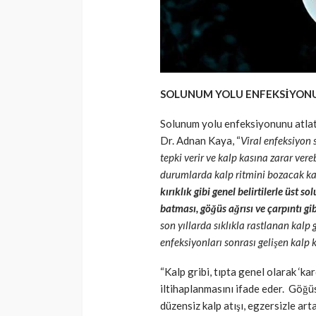
SOLUNUM YOLU ENFEKSİYON
Solunum yolu enfeksiyonunu atlata
Dr. Adnan Kaya, “
Viral enfeksiyon 
tepki verir ve kalp kasına zarar vereb
durumlarda kalp ritmini bozacak kad
kırıklık gibi genel belirtilerle üst s
batması, göğüs ağrısı ve çarpıntı gib
son yıllarda sıklıkla rastlanan kalp 
enfeksiyonları sonrası gelişen kalp
“Kalp gribi, tıpta genel olarak ‘kard
iltihaplanmasını ifade eder. Göğüs 
düzensiz kalp atışı, egzersizle art