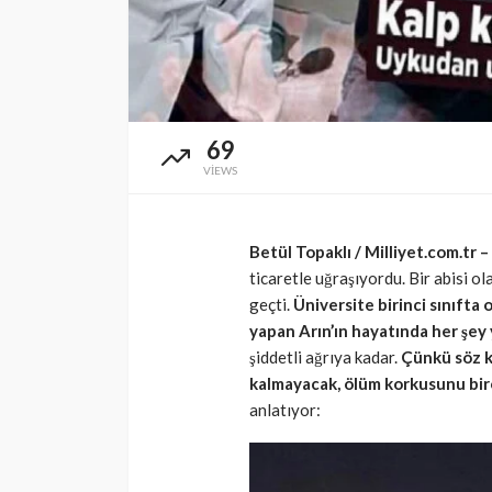
SAĞLIK
Günde yalnızca 3 
yetiyor! Alzheimer
karşı çelikten kal
69
Cisamer
3 ay önce
VIEWS
Betül Topaklı / Milliyet.com.tr –
ticaretle uğraşıyordu. Bir abisi ol
geçti.
Üniversite birinci sınıfta
yapan Arın’ın hayatında her şey
şiddetli ağrıya kadar.
Çünkü söz k
kalmayacak, ölüm korkusunu bir
anlatıyor: