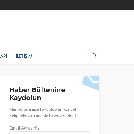
API
İLETIŞIM
Haber Bültenine
Kaydolun
Mail bültenimize kaydolup en güncel
gelişmelerden anında haberdar olun!
Email Adresiniz