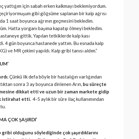
eç yattığım için sabah erken kalkmayı beklemiyordum.
 geçiriyormuşum gibi göğsüme saplanan bir kalp ağrısı
da 1 saat boyunca ağrının geçmesini bekledim.
üm. Hatta yorganı başıma kapatıp ölmeyi bekledim.
staneye gittik. Yapılan tetkiklerde kalp kası
ldi. 4 gün boyunca hastanede yattım. Bu esnada kalp
G) ve MR çekimi yapıldı. Kalp gribi tanısı aldım.”
DUM’
ırdı
. Çünkü ilk defa böyle bir hastalığın varlığından
tıktan sonra 3 ay boyunca dinlenen Arın,
bu süreçte
nmesine dikkat etti ve uzun bir zaman markete gidip
istirahat etti.
4-5 aylık bir süre ilaç kullanımından
tu.
A ÇOK ŞAŞIRDI’
p gribi olduğunu söylediğinde çok şaşırdıklarını