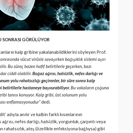
U SONRASI GÖRÜLÜYOR
nların kalp gribine yakalanabildiklerini söyleyen Prof.
sonrasında vücut virüsle savaşırken bağışıklık sistemi aşırı
ilir. Bu süreç bazen hafif belirtilerle geçerken, bazı
ar ciddi olabilir.
Boğaz ağrısı, halsizlik, nefes darlığı ve
olunum yolu rahatsızlığı geçirenler, bir süre sonra kalp
i belirtilerle hastaneye başvurabiliyor.
Bu vakaların çoğuna
gribi tanısı konuyor. Kalp gribi, üst solunum yolu
 kası enflamasyonudur”
dedi.
it’ adıyla anılır ve kalbin farklı kısımlarının
ağrısı, nefes darlığı, halsizlik, yorgunluk, çarpıntı veya
an rahatsızlık, ateş (özellikle enfeksiyona bağlıysa) gibi