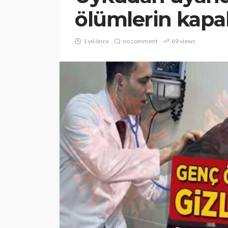
ölümlerin kapalı 
1 yıl önce
no comment
69 views