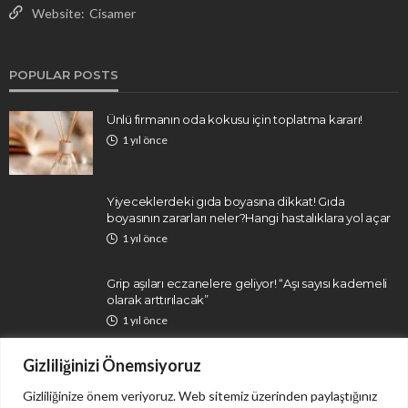
Website:
Cisamer
POPULAR POSTS
Ünlü firmanın oda kokusu için toplatma kararı!
1 yıl önce
Yiyeceklerdeki gıda boyasına dikkat! Gıda
boyasının zararları neler?Hangi hastalıklara yol açar
1 yıl önce
Grip aşıları eczanelere geliyor! “Aşı sayısı kademeli
olarak arttırılacak”
1 yıl önce
Gizliliğinizi Önemsiyoruz
Gizliliğinize önem veriyoruz. Web sitemiz üzerinden paylaştığınız