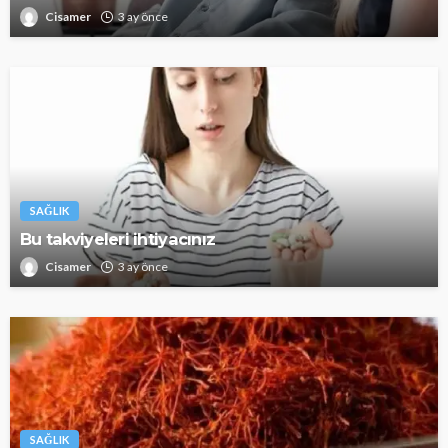
Cisamer
3 ay önce
SAĞLIK
Bu takviyeleri ihtiyacınız
Cisamer
3 ay önce
SAĞLIK