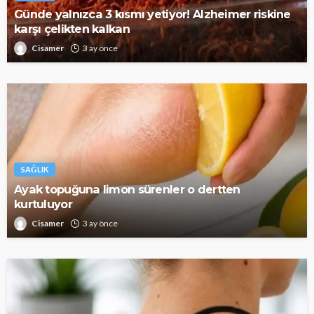
Günde yalnızca 3 kısmı yetiyor! Alzheimer riskine
karşı çelikten kalkan
Cisamer
3 ay önce
SAĞLIK
Ayak topuğuna limon sürenler o dertten
kurtuluyor
Cisamer
3 ay önce