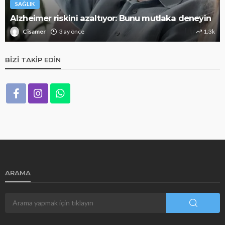
SAĞLIK
Alzheimer riskini azaltıyor: Bunu mutlaka deneyin
Cisamer
3 ay önce
1.3k
BIZI TAKIP EDIN
ARAMA