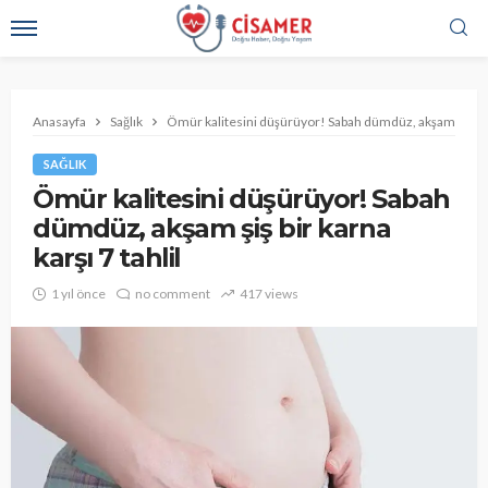
Anasayfa
Sağlık
Ömür kalitesini düşürüyor! Sabah dümdüz, akşam şiş bir k
SAĞLIK
Ömür kalitesini düşürüyor! Sabah
dümdüz, akşam şiş bir karna
karşı 7 tahlil
1 yıl önce
no comment
417 views