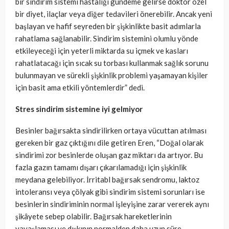
bir sindirim sistemi hastalığı gündeme gelirse doktor özel
bir diyet, ilaçlar veya diğer tedavileri önerebilir. Ancak yeni
başlayan ve hafif seyreden bir şişkinlikte basit adımlarla
rahatlama sağlanabilir. Sindirim sistemini olumlu yönde
etkileyeceği için yeterli miktarda su içmek ve kasları
rahatlatacağı için sıcak su torbası kullanmak sağlık sorunu
bulunmayan ve sürekli şişkinlik problemi yaşamayan kişiler
için basit ama etkili yöntemlerdir” dedi.
Stres sindirim sistemine iyi gelmiyor
Besinler bağırsakta sindirilirken ortaya vücuttan atılması
gereken bir gaz çıktığını dile getiren Eren, “Doğal olarak
sindirimi zor besinlerde oluşan gaz miktarı da artıyor. Bu
fazla gazın tamamı dışarı çıkarılamadığı için şişkinlik
meydana gelebiliyor. İrritabl bağırsak sendromu, laktoz
intoleransı veya çölyak gibi sindirim sistemi sorunları ise
besinlerin sindiriminin normal işleyişine zarar vererek aynı
şikâyete sebep olabilir. Bağırsak hareketlerinin
yavaşlaması ve dışkının normalden daha uzun süre