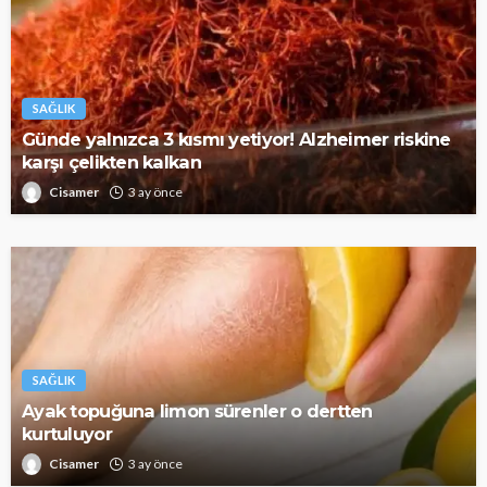
SAĞLIK
Günde yalnızca 3 kısmı yetiyor! Alzheimer riskine
karşı çelikten kalkan
Cisamer
3 ay önce
SAĞLIK
Ayak topuğuna limon sürenler o dertten
kurtuluyor
Cisamer
3 ay önce