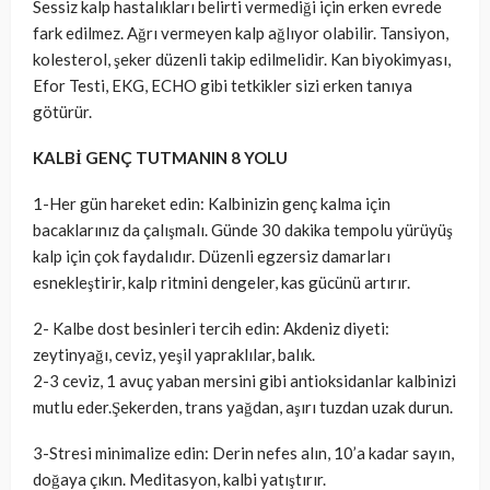
Sessiz kalp hastalıkları belirti vermediği için erken evrede
fark edilmez. Ağrı vermeyen kalp ağlıyor olabilir. Tansiyon,
kolesterol, şeker düzenli takip edilmelidir. Kan biyokimyası,
Efor Testi, EKG, ECHO gibi tetkikler sizi erken tanıya
götürür.
KALBİ GENÇ TUTMANIN 8 YOLU
1-Her gün hareket edin: Kalbinizin genç kalma için
bacaklarınız da çalışmalı. Günde 30 dakika tempolu yürüyüş
kalp için çok faydalıdır. Düzenli egzersiz damarları
esnekleştirir, kalp ritmini dengeler, kas gücünü artırır.
2- Kalbe dost besinleri tercih edin: Akdeniz diyeti:
zeytinyağı, ceviz, yeşil yapraklılar, balık.
2-3 ceviz, 1 avuç yaban mersini gibi antioksidanlar kalbinizi
mutlu eder.Şekerden, trans yağdan, aşırı tuzdan uzak durun.
3️-Stresi minimalize edin: Derin nefes alın, 10’a kadar sayın,
doğaya çıkın. Meditasyon, kalbi yatıştırır.