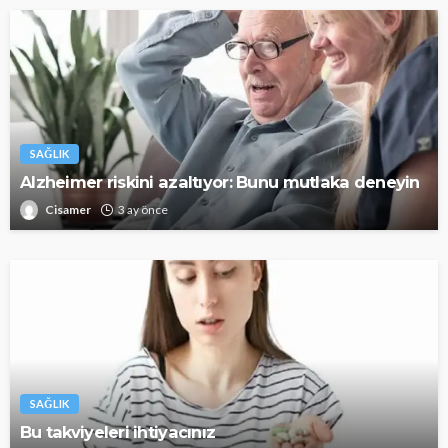
SAĞLIK
Alzheimer riskini azaltıyor: Bunu mutlaka deneyin
Cisamer
3 ay önce
SAĞLIK
Bu takviyeleri ihtiyacınız