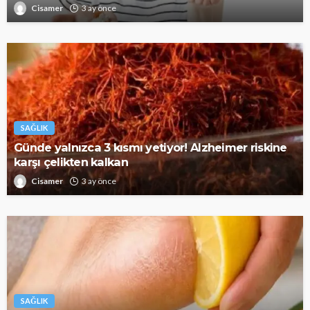
Cisamer
3 ay önce
SAĞLIK
Günde yalnızca 3 kısmı yetiyor! Alzheimer riskine
karşı çelikten kalkan
Cisamer
3 ay önce
SAĞLIK