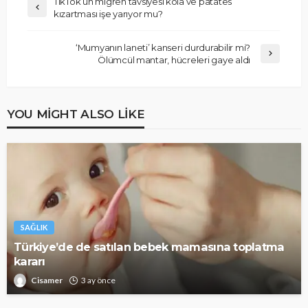
TikTok’un migren tavsiyesi kola ve patates
kızartması işe yarıyor mu?
‘Mumyanın laneti’ kanseri durdurabilir mi?
Ölümcül mantar, hücreleri gaye aldı
YOU MIGHT ALSO LIKE
SAĞLIK
Türkiye’de de satılan bebek mamasına toplatma
kararı
Cisamer
3 ay önce