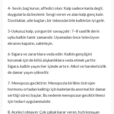
4️- Sevin, bağ kurun, affedici olun: Kalp sadece kanla değil,
duygularla da beslenir. Sevgi veren ve alan kalp genç kalır.
Dostluklar, aile bağları, bir tebessüm bile kalbinize iyi gelir.
5-Uykusuz kalp, yorgun bir savaşçıdır: 7–8 saatlik derin
uyku kalbin tamir zamanıdır. Uyumadan önce televizyon
ekranını kapatın, sakinleşin.
6-Sigara ve zararlılara veda edin: Kalbin gençliğini
korumak için de kötü alışkanlıklara veda etmek şarttır.
Sigara, kalbin yaşını her içimde artırır. Alkol ve hareketsizlik
de damar yaşını yükseltir.
7. Menopozu geciktirin: Menopozla birlikte östrojen
hormonu ortadan kalktığı için kadınlarda anormal bir damar
sertliği süreci başlar. Bu nedenle menopozun geciktirilmesi
için tedavi uygulanmalıdır.
8. Aceleci olmayın: Çok çabuk karar veren, hızlı konuşan