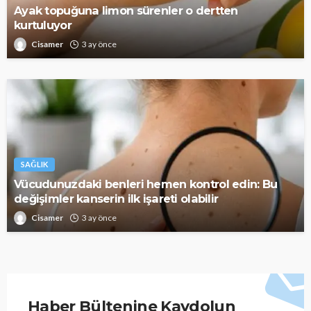
Ayak topuğuna limon sürenler o dertten
kurtuluyor
Cisamer
3 ay önce
SAĞLIK
Vücudunuzdaki benleri hemen kontrol edin: Bu
değişimler kanserin ilk işareti olabilir
Cisamer
3 ay önce
Haber Bültenine Kaydolun