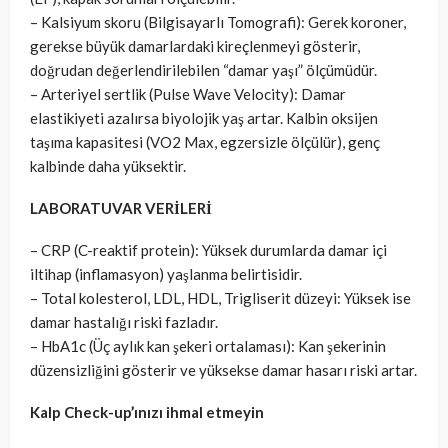
– Kalsiyum skoru (Bilgisayarlı Tomografi): Gerek koroner,
gerekse büyük damarlardaki kireçlenmeyi gösterir,
doğrudan değerlendirilebilen “damar yaşı” ölçümüdür.
– Arteriyel sertlik (Pulse Wave Velocity): Damar
elastikiyeti azalırsa biyolojik yaş artar. Kalbin oksijen
taşıma kapasitesi (VO2 Max, egzersizle ölçülür), genç
kalbinde daha yüksektir.
LABORATUVAR VERİLERİ
– CRP (C-reaktif protein): Yüksek durumlarda damar içi
iltihap (inflamasyon) yaşlanma belirtisidir.
– Total kolesterol, LDL, HDL, Trigliserit düzeyi: Yüksek ise
damar hastalığı riski fazladır.
– HbA1c (Üç aylık kan şekeri ortalaması): Kan şekerinin
düzensizliğini gösterir ve yüksekse damar hasarı riski artar.
Kalp Check-up’ınızı ihmal etmeyin