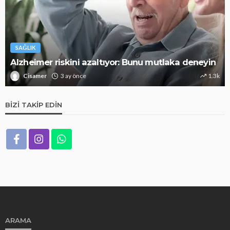
SAĞLIK
Alzheimer riskini azaltıyor: Bunu mutlaka deneyin
Cisamer
3 ay önce
1.3k
BIZI TAKIP EDIN
ARAMA