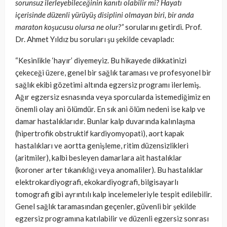
sorunsuz ilerleyebileceğinin kanıtı olabilir mi? Hayatı
içerisinde düzenli yürüyüş disiplini olmayan biri, bir anda
maraton koşucusu olursa ne olur?”
sorularını getirdi. Prof.
Dr. Ahmet Yıldız bu soruları şu şekilde cevapladı:
“Kesinlikle ‘hayır’ diyemeyiz. Bu hikayede dikkatinizi
çekeceği üzere, genel bir sağlık taraması ve profesyonel bir
sağlık ekibi gözetimi altında egzersiz programı ilerlemiş.
Ağır egzersiz esnasında veya sporcularda istemediğimiz en
önemli olay ani ölümdür. En sık ani ölüm nedeni ise kalp ve
damar hastalıklarıdır. Bunlar kalp duvarında kalınlaşma
(hipertrofik obstruktif kardiyomyopati), aort kapak
hastalıkları ve aortta genişleme, ritim düzensizlikleri
(aritmiler), kalbi besleyen damarlara ait hastalıklar
(koroner arter tıkanıklığı veya anomaliler). Bu hastalıklar
elektrokardiyografi, ekokardiyografi, bilgisayarlı
tomografi gibi ayrıntılı kalp incelemeleriyle tespit edilebilir.
Genel sağlık taramasından geçenler, güvenli bir şekilde
egzersiz programına katılabilir ve düzenli egzersiz sonrası