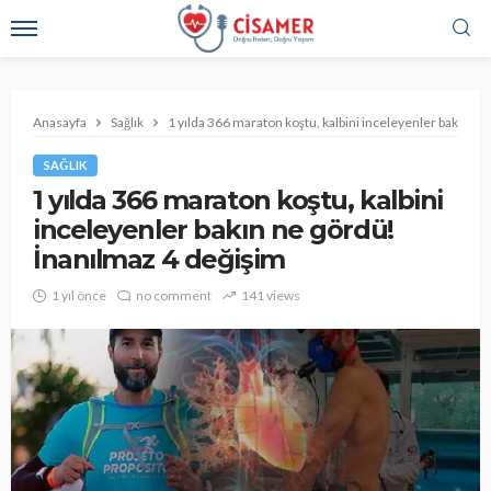
Anasayfa
Sağlık
1 yılda 366 maraton koştu, kalbini inceleyenler bakın n
SAĞLIK
1 yılda 366 maraton koştu, kalbini
inceleyenler bakın ne gördü!
İnanılmaz 4 değişim
1 yıl önce
no comment
141 views