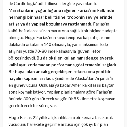
de Cardiologia’ adlı bilimsel dergide yayımlandı.
Maratonların yoğunluğuna rağmen Farias’nın kalbinde
herhangi bir hasar belirtisine, troponin seviyelerinde
artışa ya da yapısal bozulmaya rastlanmadı.
Farias’ın
kalbi, haftalarca süren maratona sağlıklı bir biçimde adapte
olmuştu. Hugo Farias’nun koşu temposu kalp atışlarının
dakikada ortalama 140 olmasıyla, yani maksimum kalp
atışının yüzde 70-80’inde kalmasıyla ‘güvenli efor’
bölgesindeydi.
Bu da oksijen kullanımını dengeleyerek,
kalbi aşırı zorlamadan performans göstermesini sağladı.
Bir hayal olan ancak gerçekleşen rekoru ona yeni bir
hayalin kapısını araladı.
Şimdilerde Alaska’dan Arjantin’in
en güney ucuna, Ushuaia’ya kadar Amerika kıtasını baştan
sona koşmak istiyor. Yapılan planlamalara göre Farias’ın
önünde 300 gün sürecek ve günlük 85 kilometre koşmasını
gerektirecek bir süreç var.
Hugo Farias 22 yıllık alışkanlıklarını bir kenara bırakarak
vücudunu harekete geçirme arzusu için çok iyi bir plan