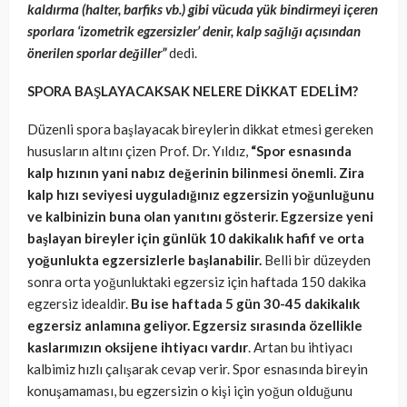
kaldırma (halter, barfiks vb.) gibi vücuda yük bindirmeyi içeren
sporlara ‘izometrik egzersizler’ denir, kalp sağlığı açısından
önerilen sporlar değiller”
dedi.
SPORA BAŞLAYACAKSAK NELERE DİKKAT EDELİM?
Düzenli spora başlayacak bireylerin dikkat etmesi gereken
hususların altını çizen Prof. Dr. Yıldız,
“Spor esnasında
kalp hızının yani nabız değerinin bilinmesi önemli. Zira
kalp hızı seviyesi uyguladığınız egzersizin yoğunluğunu
ve kalbinizin buna olan yanıtını gösterir. Egzersize yeni
başlayan bireyler için günlük 10 dakikalık hafif ve orta
yoğunlukta egzersizlerle başlanabilir.
Belli bir düzeyden
sonra orta yoğunluktaki egzersiz için haftada 150 dakika
egzersiz idealdir.
Bu ise haftada 5 gün 30-45 dakikalık
egzersiz anlamına geliyor. Egzersiz sırasında özellikle
kaslarımızın oksijene ihtiyacı vardır
. Artan bu ihtiyacı
kalbimiz hızlı çalışarak cevap verir. Spor esnasında bireyin
konuşamaması, bu egzersizin o kişi için yoğun olduğunu