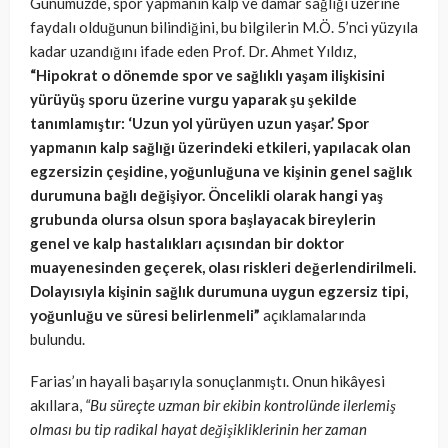
Günümüzde, spor yapmanın kalp ve damar sağlığı üzerine
faydalı olduğunun bilindiğini, bu bilgilerin M.Ö. 5’nci yüzyıla
kadar uzandığını ifade eden Prof. Dr. Ahmet Yıldız,
“Hipokrat o dönemde spor ve sağlıklı yaşam ilişkisini
yürüyüş sporu üzerine vurgu yaparak şu şekilde
tanımlamıştır: ‘Uzun yol yürüyen uzun yaşar.’ Spor
yapmanın kalp sağlığı üzerindeki etkileri, yapılacak olan
egzersizin çeşidine, yoğunluğuna ve kişinin genel sağlık
durumuna bağlı değişiyor. Öncelikli olarak hangi yaş
grubunda olursa olsun spora başlayacak bireylerin
genel ve kalp hastalıkları açısından bir doktor
muayenesinden geçerek, olası riskleri değerlendirilmeli.
Dolayısıyla kişinin sağlık durumuna uygun egzersiz tipi,
yoğunluğu ve süresi belirlenmeli”
açıklamalarında
bulundu.
Farias’ın hayali başarıyla sonuçlanmıştı. Onun hikâyesi
akıllara,
“Bu süreçte uzman bir ekibin kontrolünde ilerlemiş
olması bu tip radikal hayat değişikliklerinin her zaman