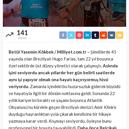
141
VIEWS
Betül Yasemin Kökbek / Milliyet.com.tr –
Şimdilerde 45
yaşında olan Brezilyalı Hugo Farias, tam 22 yıl boyunca
özel sektörde üst düzey yönetici olarak çalışmıştı.
Aslında
işini seviyordu ancak yıllardır her gün belirli saatlerde
aynı işi yapıyor olmak ona hayatı kaçırıyormuş hissi
veriyordu.
Zamanla içindeki bu huzursuzluk giderek büyüdü
ve hayatıyla ilgili bir dönüm noktasına geldi. Sonunda 22
yıllık kariyerini bıraktı ve yaşamı boyunca Atlantik
Okyanusu’nu kürekle geçen Brezilyalı denizci Amir Klink’e
duyduğu hayranlıktan yola çıkarak kendisine bir hikaye
yazmaya karar verdi. Koşmayı seviyordu, öyleyse bunu
profesyonel bir boyuta taşıyabilirdi.
Daha önce Belçikalı