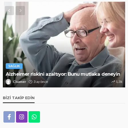
SAĞLIK
Alzheimer riskini azaltıyor: Bunu mutlaka deneyin
Cisamer
3 ay önce
1.3k
BIZI TAKIP EDIN