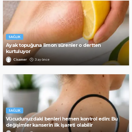
SAĞLIK
Ayak topuğuna limon sürenler o dertten
kurtuluyor
Cisamer
3 ay önce
SAĞLIK
Vücudunuzdaki benleri hemen kontrol edin: Bu
değişimler kanserin ilk işareti olabilir