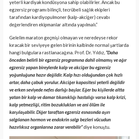
yeterli kardiyak kondüsyona sahip olabilirler. Ancak bu
egzersiz programı bilinçli, tecrübeli sağlık ekipleri
tarafından kardiyopulmoner (kalp-akciğer) cevabı
değerlendiren ekipmanlar altında yapılmalı.”
Gelelim maraton geçmişi olmayan ve neredeyse rekor
kıracak bir seviyeye gelen birinin kalbinde normal şartlarda
hangi bulgulara rastlanacağına. Prof. Dr. Yıldız,
“Daha
önceden belirli bir egzersiz programına dahil olmamış ve ağır
egzersiz yapan bireylerde kalp ve akciğer bu egzersiz
yoğunluğuna hazır değildir. Kalp hızı olduğundan çok hızlı
artar, daha çabuk yorulur. Akciğer kapasitesi yeterli değildir
ve erken seviyede nefes darlığı başlar. Eğer bu kişilerde altta
yatan bir kalp ve damar tıkanıklığı hastalığı varsa kalp krizi,
kalp yetmezliği, ritim bozuklukları ve ani ölüm ile
karşılaşabilir. Diğer taraftan egzersiz esnasında aşırı
salgılanan hormon ve endokrin salgı bezleri vücudun
hazırlıksız organlarına zarar verebilir”
diye konuştu.