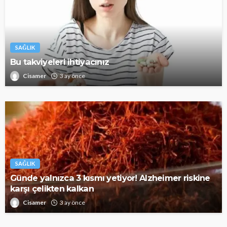
SAĞLIK
Bu takviyeleri ihtiyacınız
Cisamer
3 ay önce
SAĞLIK
Günde yalnızca 3 kısmı yetiyor! Alzheimer riskine
karşı çelikten kalkan
Cisamer
3 ay önce