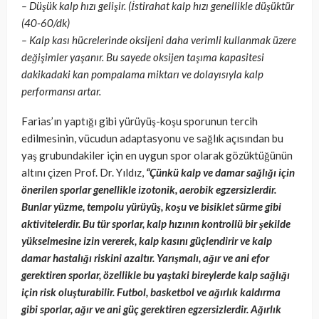
– Düşük kalp hızı gelişir. (İstirahat kalp hızı genellikle düşüktür
(40-60/dk)
– Kalp kası hücrelerinde oksijeni daha verimli kullanmak üzere
değişimler yaşanır. Bu sayede oksijen taşıma kapasitesi
dakikadaki kan pompalama miktarı ve dolayısıyla kalp
performansı artar.
Farias’ın yaptığı gibi yürüyüş-koşu sporunun tercih
edilmesinin, vücudun adaptasyonu ve sağlık açısından bu
yaş grubundakiler için en uygun spor olarak gözüktüğünün
altını çizen Prof. Dr. Yıldız,
“Çünkü kalp ve damar sağlığı için
önerilen sporlar genellikle izotonik, aerobik egzersizlerdir.
Bunlar yüzme, tempolu yürüyüş, koşu ve bisiklet sürme gibi
aktivitelerdir. Bu tür sporlar, kalp hızının kontrollü bir şekilde
yükselmesine izin vererek, kalp kasını güçlendirir ve kalp
damar hastalığı riskini azaltır. Yarışmalı, ağır ve ani efor
gerektiren sporlar, özellikle bu yaştaki bireylerde kalp sağlığı
için risk oluşturabilir. Futbol, basketbol ve ağırlık kaldırma
gibi sporlar, ağır ve ani güç gerektiren egzersizlerdir. Ağırlık