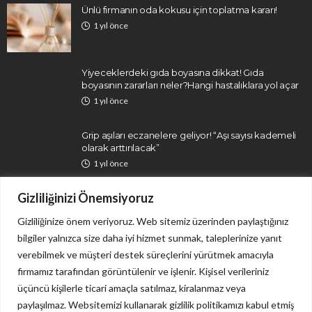
Ünlü firmanın oda kokusu için toplatma kararı!
1 yıl önce
Yiyeceklerdeki gıda boyasına dikkat! Gıda
boyasının zararları neler?Hangi hastalıklara yol açar
1 yıl önce
Grip aşıları eczanelere geliyor! “Aşı sayısı kademeli
olarak arttırılacak”
1 yıl önce
Gizliliğinizi Önemsiyoruz
Gizliliğinize önem veriyoruz. Web sitemiz üzerinden paylaştığınız
bilgiler yalnızca size daha iyi hizmet sunmak, taleplerinize yanıt
verebilmek ve müşteri destek süreçlerini yürütmek amacıyla
firmamız tarafından görüntülenir ve işlenir. Kişisel verileriniz
İletişim
Gizlilik Politikası
üçüncü kişilerle ticari amaçla satılmaz, kiralanmaz veya
paylaşılmaz. Websitemizi kullanarak gizlilik politikamızı kabul etmiş