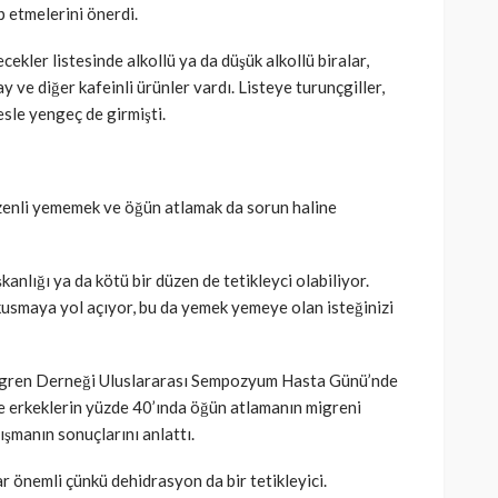
p etmelerini önerdi.
ekler listesinde alkollü ya da düşük alkollü biralar,
ay ve diğer kafeinli ürünler vardı. Listeye turunçgiller,
esle yengeç de girmişti.
enli yememek ve öğün atlamak da sorun haline
anlığı ya da kötü bir düzen de tetikleyci olabiliyor.
usmaya yol açıyor, bu da yemek yemeye olan isteğinizi
igren Derneği Uluslararası Sempozyum Hasta Günü’nde
ve erkeklerin yüzde 40’ında öğün atlamanın migreni
lışmanın sonuçlarını anlattı.
r önemli çünkü dehidrasyon da bir tetikleyici.