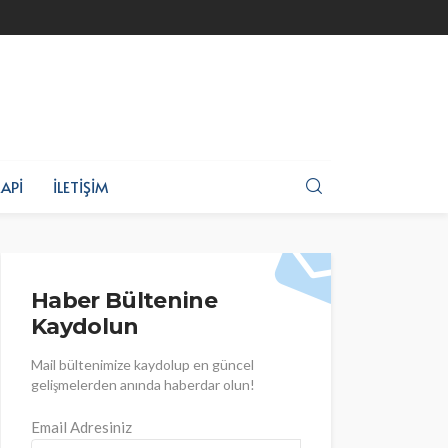
API
İLETIŞIM
Haber Bültenine
Kaydolun
Mail bültenimize kaydolup en güncel
gelişmelerden anında haberdar olun!
Email Adresiniz