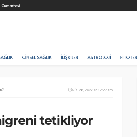
- Cumartesi
SAĞLIK
CINSEL SAĞLIK
İLIŞKILER
ASTROLOJI
FITOTER
mu?
Nis. 28, 2026 at 12:27 am
igreni tetikliyor