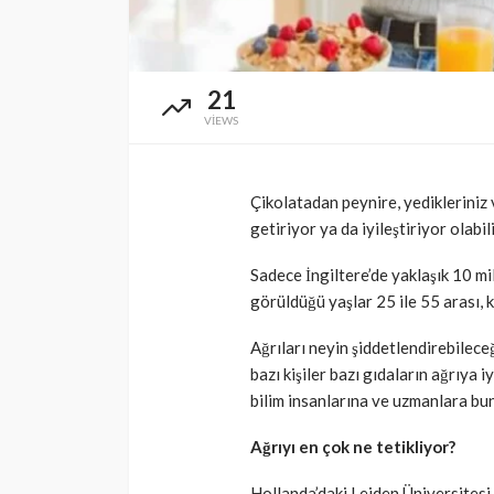
SAĞLIK
alnızca 3 kısmı
21
! Alzheimer riskine
Türkiye’de de sat
VIEWS
elikten kalkan
mamasına toplatm
3 ay önce
394
Cisamer
3 ay önce
Çikolatadan peynire, yedikleriniz v
getiriyor ya da iyileştiriyor olab
Sadece İngiltere’de yaklaşık 10 mil
görüldüğü yaşlar 25 ile 55 arası,
Ağrıları neyin şiddetlendirebilece
bazı kişiler bazı gıdaların ağrıya i
bilim insanlarına ve uzmanlara b
Ağrıyı en çok ne tetikliyor?
Hollanda’daki Leiden Üniversitesi