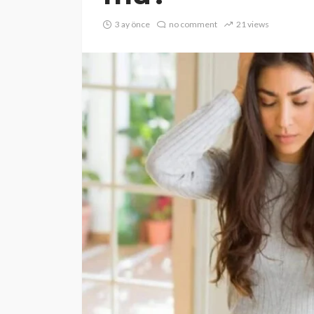
3 ay önce
no comment
21 views