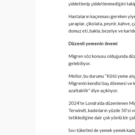
şiddetlenip şiddetlenmediğini taki
Hastaların kaçınması gereken yiyec
şaraplar, çikolata, peynir, kahve, ç
domuz eti, bakla, bezelye ve karid
Düzenli yemenin önemi
Migren söz konusu olduğunda düz
gelebiliyor.
Mellor, bu durumu “Kötü yeme alışk
Migrenin kendisi baş dönmesi ve k
azaltabilir” diye açıklıyor.
2024’te Londra’da düzenlenen M
Terwindt, kadınların yüzde 50’si 
tetiklediğine dair çok yönlü bir ça
Sıvı tüketimi de yemek yemek kada