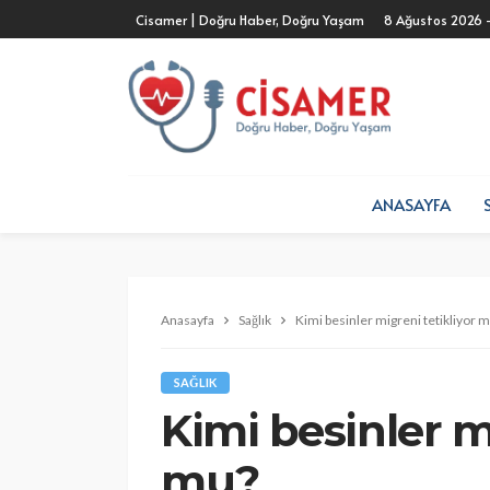
Cisamer | Doğru Haber, Doğru Yaşam
8 Ağustos 2026 
ANASAYFA
Anasayfa
Sağlık
Kimi besinler migreni tetikliyor 
SAĞLIK
Kimi besinler m
mu?