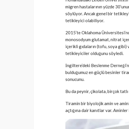
migren hastalarının yüzde 30’unun b
söylüyor. Ancak genel bir tetikleyi
tetikleyici olabiliyor.
2015’te Oklahoma Üniversitesi’nden
monosodyum glutamat, nitrat içerikl
içerikli gıdaların (tofu, soya gibi
tetikleyiciler olduğunu söyledi.
İngiltere’deki Beslenme Derneği’n
bulduğumuz en güçlü besinler tiram
sonucunu.
Bu da peynir, çikolata, birçok tatlı
Tiramin bir biyolojik amin ve ami
açtığına dair kanıtlar var. Aminle