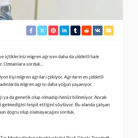
SAĞLIK
ılan bebek
Alzheimer riskini azaltıyor:
a kararı
Bunu mutlaka deneyin
963
Cisamer
3 ay önce
1.3k
e içtikleriniz migren ağrısını daha da şiddetli hale
ilir. Uzmanlara sorduk…
yon kişi migren ağrıları çekiyor. Ağrıların en şiddetli
 kadınlarda migren ağrısı daha yoğun yaşanıyor.
ği ya da genetik olup olmadığı henüz bilinmiyor. Ancak
yi gelmediğini tespit ettiğini söylüyor. Bu alanda çalışan
unun doğru olup olamayacağını sorduk.
 Tıp Merkezi’nden nörobiyolojist Prof. Gisela Terwindt,