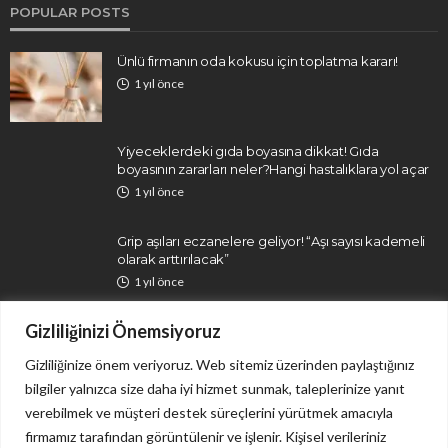
POPULAR POSTS
Ünlü firmanın oda kokusu için toplatma kararı!
1 yıl önce
Yiyeceklerdeki gıda boyasına dikkat! Gıda
boyasının zararları neler?Hangi hastalıklara yol açar
1 yıl önce
Grip aşıları eczanelere geliyor! “Aşı sayısı kademeli
olarak arttırılacak”
1 yıl önce
Gizliliğinizi Önemsiyoruz
Gizliliğinize önem veriyoruz. Web sitemiz üzerinden paylaştığınız
bilgiler yalnızca size daha iyi hizmet sunmak, taleplerinize yanıt
verebilmek ve müşteri destek süreçlerini yürütmek amacıyla
firmamız tarafından görüntülenir ve işlenir. Kişisel verileriniz