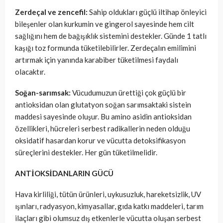
Zerdeçal ve zencefil:
Sahip oldukları güçlü iltihap önleyici
bileşenler olan kurkumin ve gingerol sayesinde hem cilt
sağlığını hem de bağışıklık sistemini destekler. Günde 1 tatlı
kaşığı toz formunda tüketilebilirler. Zerdeçalın emilimini
artırmak için yanında karabiber tüketilmesi faydalı
olacaktır.
Soğan-sarımsak:
Vücudumuzun ürettiği çok güçlü bir
antioksidan olan glutatyon soğan sarımsaktaki sistein
maddesi sayesinde oluşur. Bu amino asidin antioksidan
özellikleri, hücreleri serbest radikallerin neden olduğu
oksidatif hasardan korur ve vücutta detoksifikasyon
süreçlerini destekler. Her gün tüketilmelidir.
ANTİOKSİDANLARIN GÜCÜ
Hava kirliliği, tütün ürünleri, uykusuzluk, hareketsizlik, UV
ışınları, radyasyon, kimyasallar, gıda katkı maddeleri, tarım
ilaçları gibi olumsuz dış etkenlerle vücutta oluşan serbest