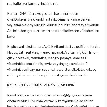
radikaller yaşlanmayı hızlandırır.
Bunlar DNA, hücre ve protein hasarına neden
olur.Dolayısıyla kronik hastalık, demans, kanser, erken
yaşlanma ve kırışıklık gibi olumsuz durumlar ortaya çıkabilir.
Antioksidan içerikler ise serbest radikallerden vücudumuzu
korur.
Başlıca antioksidanlar; A, C, E vitaminleri ve polifenollerdir.
Havuç, tatlı patates, mango, ıspanak A vitamini; kivi, limon,
çilek, portakal, mandalina, mango, papaya, ananas C
vitamini; badem, fındık, ceviz, zeytinyağı, avokado E
vitamini; yeşil çay, nar suyu, kahve, bitter çikolata, kakao,
üzüm, yaban mersini ise polifenol içeren besinlerdir.
KOLAJEN ÜRETİMİNİZİ BÖYLE ARTIRIN
Kemik, cilt, kas ve tendonlarımızın sağlığı için kolajenin
önemi büyük. Büyükbaş ve tavuk kemiğinden elde edilen
kemik suyu, doğal sıvı kolajen kaynağıdır. C vitamini kolajen