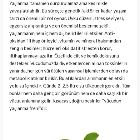
Yaşlanma, tamamen durdurulamaz ama kesinlikle
yavaşlatılabilir. Bu süreçte genetik faktörler kadar yaşam
tarzı da önemli bir rol oynar. Uyku düzeni, stres seviyesi,
egzersiz alışkanlığı ve en önemlisi beslenme şekli;
yaşlanmanın hem iç hem dış belirtilerini etkiler. Anti-
oksidan, iltihap önleyici, vitamin ve mineral bakımından
zengin besinler; hücreleri oksidatif stresten korur,
iltihaplanmayı azaltır. Özellikle cilt ve kemik dokusunu
destekler. Vücudumuzda dış etkenlerden alınan toksinlerin
yanında, her gün yürütülen yaşamsal işlemlerden dolayı da
metabolik atıklar birikir. Bu atıklardan arınmanın en etkili
yolu su içmektir. Günde 2-2,5 litre su tüketmek gerekir. Tüm
bunlar hem daha genç bir görünüm hem de daha sağlıklı bir
vücut anlamına gelir. Kısacası, doğru besinler ‘’vücudun
yaşlanma freni’’dir.