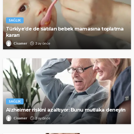
SAĞLIK
Türkiye’de de satılan bebek mamasına toplatma
kararı
Cisamer
3 ay önce
SAĞLIK
Alzheimer riskini azaltıyor: Bunu mutlaka deneyin
Cisamer
3 ay önce