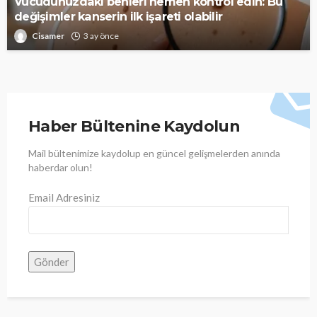
Vücudunuzdaki benleri hemen kontrol edin: Bu
değişimler kanserin ilk işareti olabilir
Cisamer
3 ay önce
Haber Bültenine Kaydolun
Mail bültenimize kaydolup en güncel gelişmelerden anında
haberdar olun!
Email Adresiniz