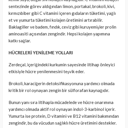
sentezinde görev aldığından limon, portakal, brokoli, kivi,
kırmızıbiber gibi C vitamini içeren gıdaların tüketimi, yağlı
et ve yumurta tüketimi kolajen üretimini artırabilir.
Baklagiller ve badem, fındık, ceviz gibi kuruyemişler prolin
aminoasiti açısından zengindir. Hepsi kolajen yapımına
katkı sağlar.
HÜCRELERİ YENİLEME YOLLARI
Zerdeçal, içeriğindeki kurkumin sayesinde iltihap önleyici
etkisiyle hücre yenilenmesini teşvik eder.
Brokoli, karaciğerin detoksifikasyonuna yardımcı olmada
kritik bir rol oynayan zengin bir sülforafan kaynağıdır.
Bunun yanı sıra iltihapla mücadelede ve hücre onarımına
yardımcı olmada aktif rol oynayan indol-3-karbinol içerir.
Yumurta ise protein, D vitamini ve B12 vitamini bakımından
zengindir, bu da vücudun sağlıklı hücre üretimini destekler.