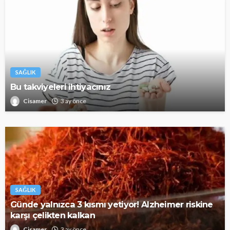
SAĞLIK
Bu takviyeleri ihtiyacınız
Cisamer
3 ay önce
SAĞLIK
Günde yalnızca 3 kısmı yetiyor! Alzheimer riskine
karşı çelikten kalkan
Cisamer
3 ay önce