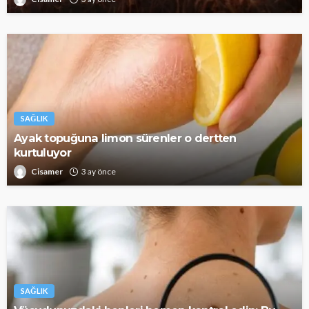
SAĞLIK
Ayak topuğuna limon sürenler o dertten
kurtuluyor
Cisamer
3 ay önce
SAĞLIK