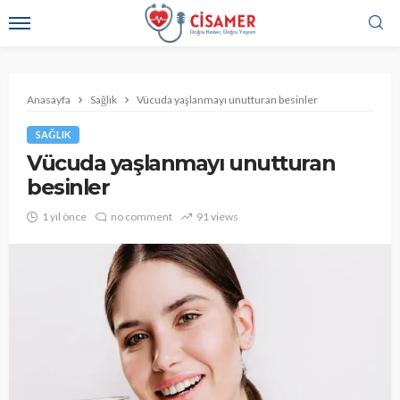
Anasayfa
Sağlık
Vücuda yaşlanmayı unutturan besinler
SAĞLIK
Vücuda yaşlanmayı unutturan
besinler
1 yıl önce
no comment
91 views