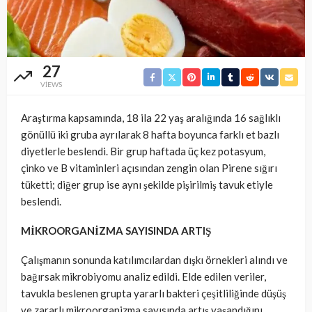
27
VIEWS
Araştırma kapsamında, 18 ila 22 yaş aralığında 16 sağlıklı
gönüllü iki gruba ayrılarak 8 hafta boyunca farklı et bazlı
diyetlerle beslendi. Bir grup haftada üç kez potasyum,
çinko ve B vitaminleri açısından zengin olan Pirene sığırı
tüketti; diğer grup ise aynı şekilde pişirilmiş tavuk etiyle
beslendi.
MİKROORGANİZMA SAYISINDA ARTIŞ
Çalışmanın sonunda katılımcılardan dışkı örnekleri alındı ve
bağırsak mikrobiyomu analiz edildi. Elde edilen veriler,
tavukla beslenen grupta yararlı bakteri çeşitliliğinde düşüş
ve zararlı mikroorganizma sayısında artış yaşandığını