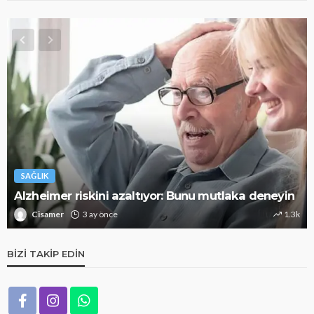
SAĞLIK
Alzheimer riskini azaltıyor: Bunu mutlaka deneyin
Cisamer
3 ay önce
1.3k
BIZI TAKIP EDIN