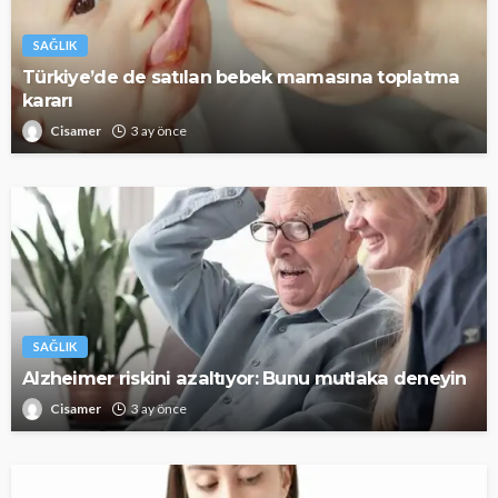
SAĞLIK
Türkiye’de de satılan bebek mamasına toplatma
kararı
Cisamer
3 ay önce
SAĞLIK
Alzheimer riskini azaltıyor: Bunu mutlaka deneyin
Cisamer
3 ay önce