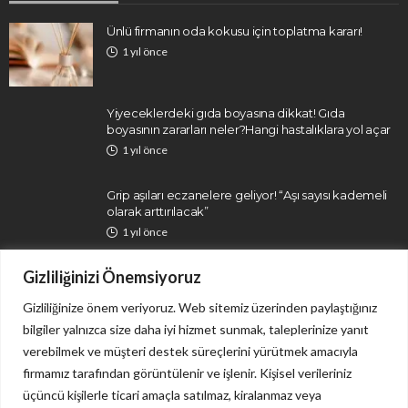
Ünlü firmanın oda kokusu için toplatma kararı!
1 yıl önce
Yiyeceklerdeki gıda boyasına dikkat! Gıda
boyasının zararları neler?Hangi hastalıklara yol açar
1 yıl önce
Grip aşıları eczanelere geliyor! “Aşı sayısı kademeli
olarak arttırılacak”
1 yıl önce
Gizliliğinizi Önemsiyoruz
Gizliliğinize önem veriyoruz. Web sitemiz üzerinden paylaştığınız
bilgiler yalnızca size daha iyi hizmet sunmak, taleplerinize yanıt
verebilmek ve müşteri destek süreçlerini yürütmek amacıyla
firmamız tarafından görüntülenir ve işlenir. Kişisel verileriniz
İletişim
Gizlilik Politikası
üçüncü kişilerle ticari amaçla satılmaz, kiralanmaz veya