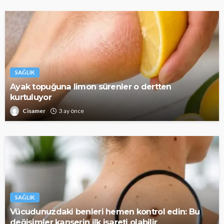
SAĞLIK
Ayak topuğuna limon sürenler o dertten
kurtuluyor
Cisamer
3 ay önce
SAĞLIK
Vücudunuzdaki benleri hemen kontrol edin: Bu
değişimler kanserin ilk işareti olabilir