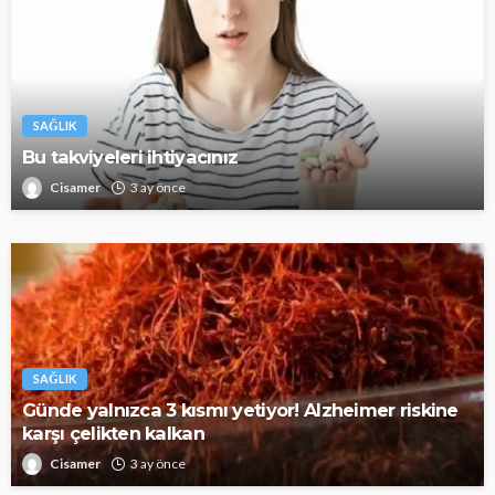
SAĞLIK
Bu takviyeleri ihtiyacınız
Cisamer
3 ay önce
SAĞLIK
Günde yalnızca 3 kısmı yetiyor! Alzheimer riskine
karşı çelikten kalkan
Cisamer
3 ay önce