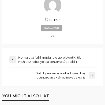
Cisamer
VIEW ALL POSTS
Her yaraya farklı müdahale gerekiyor! Kritik
mühlet 2 hafta, yoksa sonu makûs olabilir
Bu bilgilerden sonra karbonatı baş
ucunuzdan eksik etmeyeceksiniz
YOU MIGHT ALSO LIKE