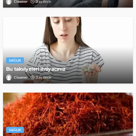
Cisamer
3 ay önce
SAĞLIK
Bu takviyeleri ihtiyacınız
Cisamer
3 ay önce
SAĞLIK