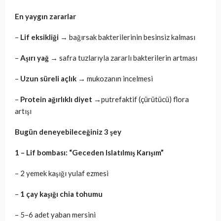
En yaygın zararlar
–
Lif eksikliği
→ bağırsak bakterilerinin besinsiz kalması
–
Aşırı yağ
→ safra tuzlarıyla zararlı bakterilerin artması
–
Uzun süreli açlık
→ mukozanın incelmesi
–
Protein ağırlıklı diyet
→putrefaktif (çürütücü) flora
artışı
Bugün deneyebileceğiniz 3 şey
1 – Lif bombası: “Geceden Islatılmış Karışım”
– 2 yemek kaşığı yulaf ezmesi
–
1 çay kaşığı chia tohumu
– 5–6 adet yaban mersini