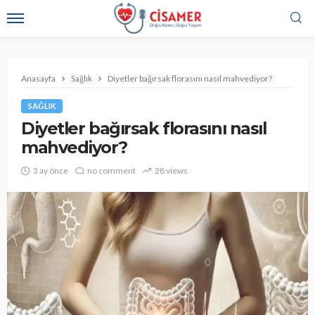
Anasayfa
Sağlık
Diyetler bağırsak florasını nasıl mahvediyor?
SAĞLIK
Diyetler bağırsak florasını nasıl
mahvediyor?
3 ay önce
no comment
28 views