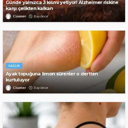
Günde yalnızca 3 kısmı yetiyor! Alzheimer riskine
karşı çelikten kalkan
Cisamer
3 ay önce
SAĞLIK
Ayak topuğuna limon sürenler o dertten
kurtuluyor
Cisamer
3 ay önce