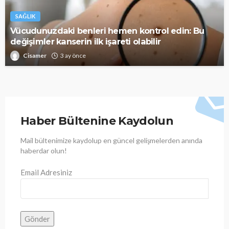
SAĞLIK
Vücudunuzdaki benleri hemen kontrol edin: Bu
değişimler kanserin ilk işareti olabilir
Cisamer
3 ay önce
Haber Bültenine Kaydolun
Mail bültenimize kaydolup en güncel gelişmelerden anında
haberdar olun!
Email Adresiniz