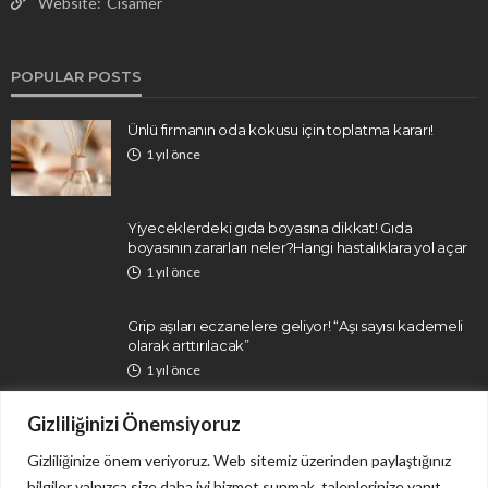
Website:
Cisamer
POPULAR POSTS
Ünlü firmanın oda kokusu için toplatma kararı!
1 yıl önce
Yiyeceklerdeki gıda boyasına dikkat! Gıda
boyasının zararları neler?Hangi hastalıklara yol açar
1 yıl önce
Grip aşıları eczanelere geliyor! “Aşı sayısı kademeli
olarak arttırılacak”
1 yıl önce
Gizliliğinizi Önemsiyoruz
Gizliliğinize önem veriyoruz. Web sitemiz üzerinden paylaştığınız
bilgiler yalnızca size daha iyi hizmet sunmak, taleplerinize yanıt