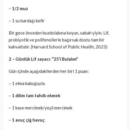
–
1/2 muz
– 1 su bardağı kefir
Bir gece önceden buzdolabına koyun, sabah yiyin. Lif,
probiyotik ve polifenollerle bağırsak dostu tam bir
kahvaltıdır. (Harvard School of Public Health, 2023)
2 – Günlük Lif sayacı:
“25’i Bulalım”
Gün içinde aşağıdakilerden her biri 1 puan:
– 1 elma kabuğuyla
–
1 dilim tam tahıllı ekmek
– 1 kase mercimek/yeşil mercimek
–
1 avuç çiğ havuç