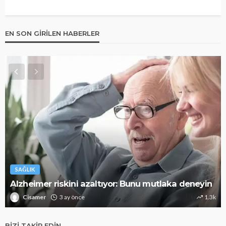
EN SON GIRILEN HABERLER
SAĞLIK
Alzheimer riskini azaltıyor: Bunu mutlaka deneyin
Cisamer
3 ay önce
1.3k
BIZI TAKIP EDIN