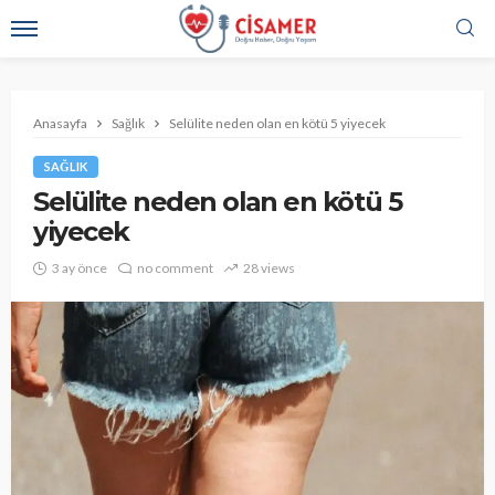
Anasayfa
Sağlık
Selülite neden olan en kötü 5 yiyecek
SAĞLIK
Selülite neden olan en kötü 5
yiyecek
3 ay önce
no comment
28 views