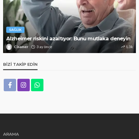
SAĞLIK
Alzheimer riskini azaltıyor: Bunu mutlaka deneyin
Cisamer
3 ay önce
1.3k
BIZI TAKIP EDIN
ARAMA