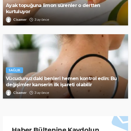
Ayak topuğuna limon sürenler o dertten
kurtuluyor
Cisamer
3 ay önce
SAĞLIK
Vücudunuzdaki benleri hemen kontrol edin: Bu
değişimler kanserin ilk işareti olabilir
Cisamer
3 ay önce
Haber Bültenine Kaydolun