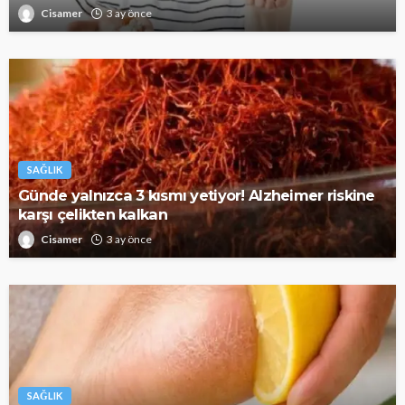
Cisamer
3 ay önce
SAĞLIK
Günde yalnızca 3 kısmı yetiyor! Alzheimer riskine
karşı çelikten kalkan
Cisamer
3 ay önce
SAĞLIK