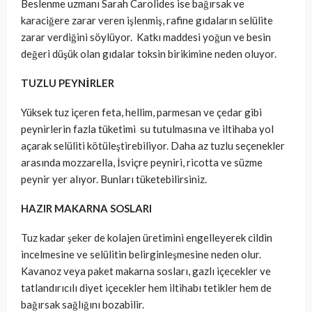
Beslenme uzmanı Sarah Carolides ise bağırsak ve
karaciğere zarar veren işlenmiş, rafine gıdaların selülite
zarar verdiğini söylüyor. Katkı maddesi yoğun ve besin
değeri düşük olan gıdalar toksin birikimine neden oluyor.
TUZLU PEYNİRLER
Yüksek tuz içeren feta, hellim, parmesan ve çedar gibi
peynirlerin fazla tüketimi su tutulmasına ve iltihaba yol
açarak selüliti kötüleştirebiliyor. Daha az tuzlu seçenekler
arasında mozzarella, İsviçre peyniri, ricotta ve süzme
peynir yer alıyor. Bunları tüketebilirsiniz.
HAZIR MAKARNA SOSLARI
Tuz kadar şeker de kolajen üretimini engelleyerek cildin
incelmesine ve selülitin belirginleşmesine neden olur.
Kavanoz veya paket makarna sosları, gazlı içecekler ve
tatlandırıcılı diyet içecekler hem iltihabı tetikler hem de
bağırsak sağlığını bozabilir.