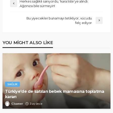
Herkes sağlıklı sanıyordu, ‘kara liste’ye alındı:
Ağzınıza bile sürmeyin!
Bu yiyecekler bunamayı tetikliyor, vücudu
felç ediyor
YOU MIGHT ALSO LIKE
SAĞLIK
Türkiye’de de satılan bebek mamasına toplatma
kararı
Cisamer
3 ay önce