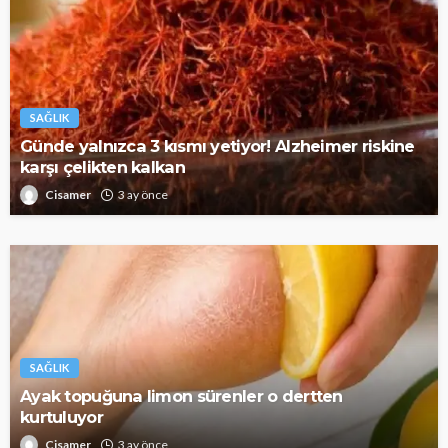
SAĞLIK
Günde yalnızca 3 kısmı yetiyor! Alzheimer riskine
karşı çelikten kalkan
Cisamer
3 ay önce
SAĞLIK
Ayak topuğuna limon sürenler o dertten
kurtuluyor
Cisamer
3 ay önce