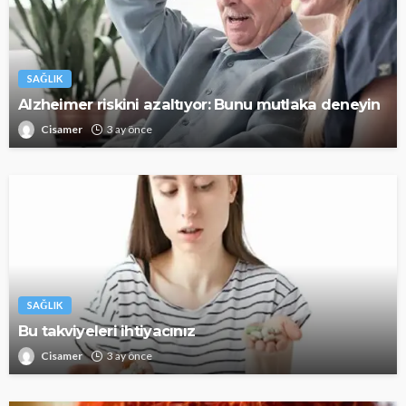
SAĞLIK
Alzheimer riskini azaltıyor: Bunu mutlaka deneyin
Cisamer
3 ay önce
SAĞLIK
Bu takviyeleri ihtiyacınız
Cisamer
3 ay önce