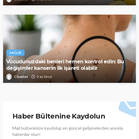
SAĞLIK
Vücudunuzdaki benleri hemen kontrol edin: Bu
değişimler kanserin ilk işareti olabilir
Cisamer
3 ay önce
Haber Bültenine Kaydolun
Mail bültenimize kaydolup en güncel gelişmelerden anında
haberdar olun!